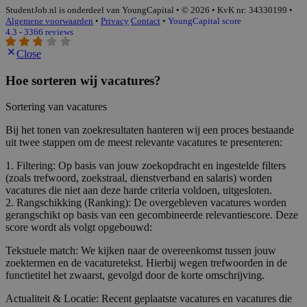
StudentJob.nl is onderdeel van YoungCapital • © 2026 • KvK nr: 34330199 •
Algemene voorwaarden
•
Privacy
Contact
•
YoungCapital score
4.3 - 3366 reviews
Close
Hoe sorteren wij vacatures?
Sortering van vacatures
Bij het tonen van zoekresultaten hanteren wij een proces bestaande
uit twee stappen om de meest relevante vacatures te presenteren:
1. Filtering: Op basis van jouw zoekopdracht en ingestelde filters
(zoals trefwoord, zoekstraal, dienstverband en salaris) worden
vacatures die niet aan deze harde criteria voldoen, uitgesloten.
2. Rangschikking (Ranking): De overgebleven vacatures worden
gerangschikt op basis van een gecombineerde relevantiescore. Deze
score wordt als volgt opgebouwd:
Tekstuele match: We kijken naar de overeenkomst tussen jouw
zoektermen en de vacaturetekst. Hierbij wegen trefwoorden in de
functietitel het zwaarst, gevolgd door de korte omschrijving.
Actualiteit & Locatie: Recent geplaatste vacatures en vacatures die