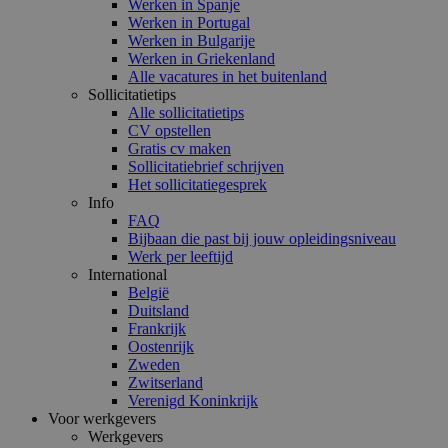
Werken in Spanje
Werken in Portugal
Werken in Bulgarije
Werken in Griekenland
Alle vacatures in het buitenland
Sollicitatietips
Alle sollicitatietips
CV opstellen
Gratis cv maken
Sollicitatiebrief schrijven
Het sollicitatiegesprek
Info
FAQ
Bijbaan die past bij jouw opleidingsniveau
Werk per leeftijd
International
België
Duitsland
Frankrijk
Oostenrijk
Zweden
Zwitserland
Verenigd Koninkrijk
Voor werkgevers
Werkgevers