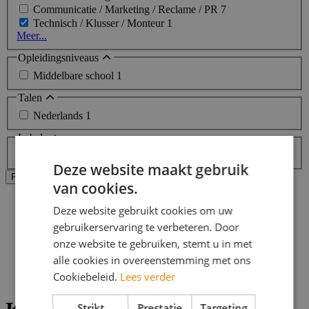
Communicatie / Marketing / Reclame / PR
7
Technisch / Klusser / Monteur
1
Meer...
Opleidingsniveaus
Middelbare school
1
Talen
Nederlands
1
Labels
Topjob
Deze website maakt gebruik
Alle filters wissen
Filters Toepassen
van cookies.
Home
Deze website gebruikt cookies om uw
>
gebruikerservaring te verbeteren. Door
Bijbaan
>
onze website te gebruiken, stemt u in met
Emmen
alle cookies in overeenstemming met ons
>
Cookiebeleid.
Lees verder
Klusser vacatures
Strikt
Prestatie
Targeting