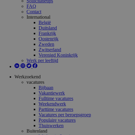
Sollicitatietips
FAQ
Contact
International
België
Duitsland
Frankrijk
Oostenrijk
Zweden
Zwitserland
Verenigd Koninkrijk
Werk per leeftijd
Werkzoekend
vacatures
Bijbaan
Vakantiewerk
Fulltime vacatures
Weekendwerk
Parttime vacatures
Vacatures per beroepsgroep
Populaire vacatures
Thuiswerken
Buitenland