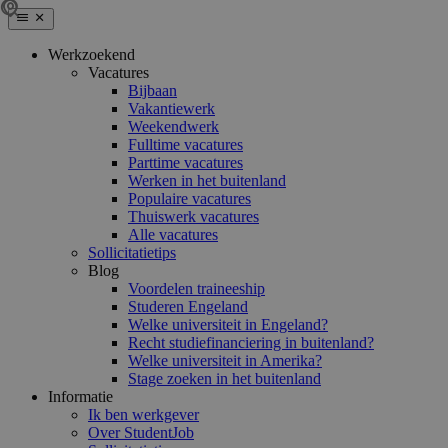
Werkzoekend
Vacatures
Bijbaan
Vakantiewerk
Weekendwerk
Fulltime vacatures
Parttime vacatures
Werken in het buitenland
Populaire vacatures
Thuiswerk vacatures
Alle vacatures
Sollicitatietips
Blog
Voordelen traineeship
Studeren Engeland
Welke universiteit in Engeland?
Recht studiefinanciering in buitenland?
Welke universiteit in Amerika?
Stage zoeken in het buitenland
Informatie
Ik ben werkgever
Over StudentJob