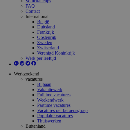
Sollicitatietips
FAQ
Contact
International
België
Duitsland
Frankrijk
Oostenrijk
Zweden
Zwitserland
Verenigd Koninkrijk
Werk per leeftijd
Werkzoekend
vacatures
Bijbaan
Vakantiewerk
Fulltime vacatures
Weekendwerk
Parttime vacatures
Vacatures per beroepsgroep
Populaire vacatures
Thuiswerken
Buitenland