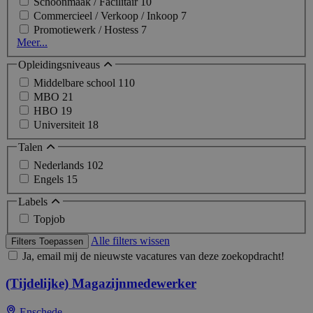
Schoonmaak / Facilitair
10
Commercieel / Verkoop / Inkoop
7
Promotiewerk / Hostess
7
Meer...
Opleidingsniveaus
Middelbare school
110
MBO
21
HBO
19
Universiteit
18
Talen
Nederlands
102
Engels
15
Labels
Topjob
Alle filters wissen
Filters Toepassen
Ja, email mij de nieuwste vacatures van deze zoekopdracht!
(Tijdelijke) Magazijnmedewerker
Enschede