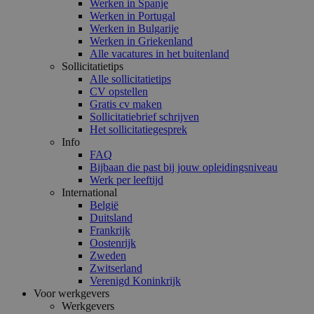
Werken in Spanje
Werken in Portugal
Werken in Bulgarije
Werken in Griekenland
Alle vacatures in het buitenland
Sollicitatietips
Alle sollicitatietips
CV opstellen
Gratis cv maken
Sollicitatiebrief schrijven
Het sollicitatiegesprek
Info
FAQ
Bijbaan die past bij jouw opleidingsniveau
Werk per leeftijd
International
België
Duitsland
Frankrijk
Oostenrijk
Zweden
Zwitserland
Verenigd Koninkrijk
Voor werkgevers
Werkgevers