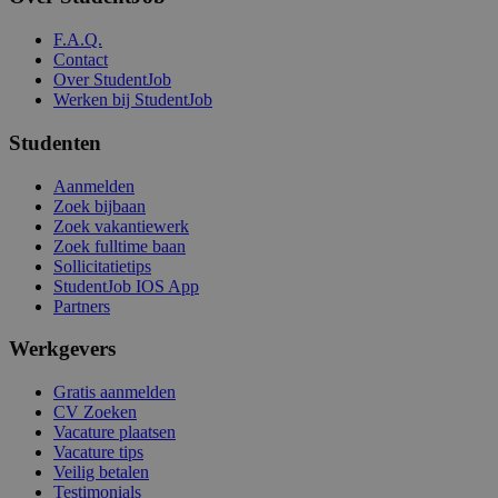
F.A.Q.
Contact
Over StudentJob
Werken bij StudentJob
Studenten
Aanmelden
Zoek bijbaan
Zoek vakantiewerk
Zoek fulltime baan
Sollicitatietips
StudentJob IOS App
Partners
Werkgevers
Gratis aanmelden
CV Zoeken
Vacature plaatsen
Vacature tips
Veilig betalen
Testimonials