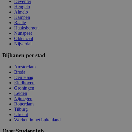
Deventer
Hengelo
Almelo
Kampen
Raalte
Haaksbergen
Nunspeet
Oldenzaal
Nijverdal
Bijbanen per stad
Amsterdam
Breda
Den Haag
Eindhoven
Groningen
Leiden
Nijmegen
Rotterdam
Tilburg
Utrecht
Werken in het buitenland
Over StudentJob