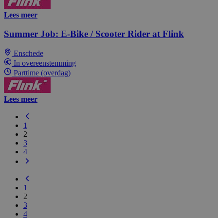
Lees meer
Summer Job: E-Bike / Scooter Rider at Flink
Enschede
In overeenstemming
Parttime (overdag)
Lees meer
1
2
3
4
1
2
3
4