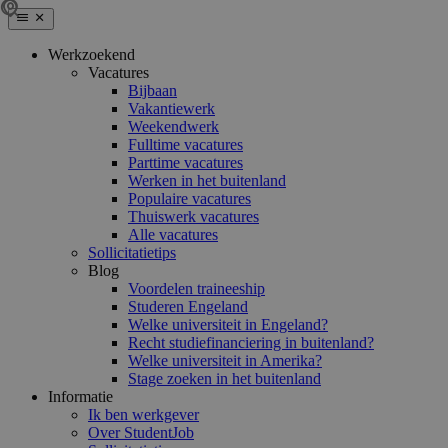
Werkzoekend
Vacatures
Bijbaan
Vakantiewerk
Weekendwerk
Fulltime vacatures
Parttime vacatures
Werken in het buitenland
Populaire vacatures
Thuiswerk vacatures
Alle vacatures
Sollicitatietips
Blog
Voordelen traineeship
Studeren Engeland
Welke universiteit in Engeland?
Recht studiefinanciering in buitenland?
Welke universiteit in Amerika?
Stage zoeken in het buitenland
Informatie
Ik ben werkgever
Over StudentJob