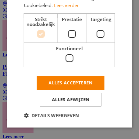
Enschede
Cookiebeleid.
Lees verder
In overeenstemming
Parttime (overdag)
Strikt
Prestatie
Targeting
noodzakelijk
Functioneel
Lees meer
Part-Time E-Bike Courier for Grocery Delivery at
Flink
ALLES ACCEPTEREN
Enschede
In overeenstemming
Parttime (overdag)
ALLES AFWIJZEN
DETAILS WEERGEVEN
Lees meer