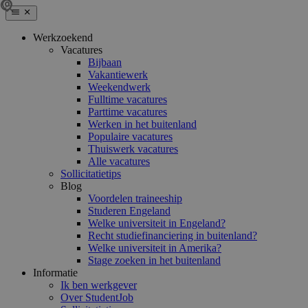
Werkzoekend
Vacatures
Bijbaan
Vakantiewerk
Weekendwerk
Fulltime vacatures
Parttime vacatures
Werken in het buitenland
Populaire vacatures
Thuiswerk vacatures
Alle vacatures
Sollicitatietips
Blog
Voordelen traineeship
Studeren Engeland
Welke universiteit in Engeland?
Recht studiefinanciering in buitenland?
Welke universiteit in Amerika?
Stage zoeken in het buitenland
Informatie
Ik ben werkgever
Over StudentJob