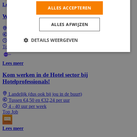
Lees meer
ALLES ACCEPTEREN
Wordt Hiker (auto's vervoeren) bij Easy Way!
ALLES AFWIJZEN
Landelijk (dus ook bij jou in de buurt)
Tussen €11,62 en €16,24 per uur
DETAILS WEERGEVEN
1 - 40 uur per week
Top Job
Lees meer
Kom werken in de Hotel sector bij
Hotelprofessionals!
Landelijk (dus ook bij jou in de buurt)
Tussen €4,50 en €32,24 per uur
4 - 40 uur per week
Top Job
Lees meer