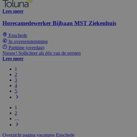
Lees meer
Horecamedewerker Bijbaan MST Ziekenhuis
Enschede
In overeenstemming
Parttime (overdag)
Nieuw! Solliciteer als één van de eersten
Lees meer
1
2
3
4
5
1
2
…
Overzicht pagina vacatures Enschede