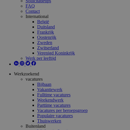
Sollicitatietips
FAQ
Contact
International
België
Duitsland
Frankrijk
Oostenrijk
Zweden
Zwitserland
Verenigd Koninkrijk
Werk per leeftijd
Werkzoekend
vacatures
Bijbaan
Vakantiewerk
Fulltime vacatures
Weekendwerk
Parttime vacatures
Vacatures per beroepsgroep
Populaire vacatures
Thuiswerken
Buitenland