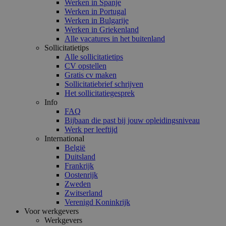
Werken in Spanje
Werken in Portugal
Werken in Bulgarije
Werken in Griekenland
Alle vacatures in het buitenland
Sollicitatietips
Alle sollicitatietips
CV opstellen
Gratis cv maken
Sollicitatiebrief schrijven
Het sollicitatiegesprek
Info
FAQ
Bijbaan die past bij jouw opleidingsniveau
Werk per leeftijd
International
België
Duitsland
Frankrijk
Oostenrijk
Zweden
Zwitserland
Verenigd Koninkrijk
Voor werkgevers
Werkgevers