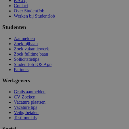
F.A.Q.
Contact
Over StudentJob
Werken bij StudentJob
Studenten
Aanmelden
Zoek bijbaan
Zoek vakantiewerk
Zoek fulltime baan
Sollicitatietips
StudentJob IOS App
Partners
Werkgevers
Gratis aanmelden
CV Zoeken
Vacature plaatsen
Vacature tips
Veilig betalen
Testimonials
Social