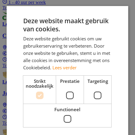
1 - 40 uur per week
Top Job
Deze website maakt gebruik
Lees meer
van cookies.
Callcenter medewerker bij Butternut Box
Deze website gebruikt cookies om uw
gebruikerservaring te verbeteren. Door
Landelijk (dus ook bij jou in de buurt)
onze website te gebruiken, stemt u in met
€17,91 per uur
alle cookies in overeenstemming met ons
1 - 40 uur per week
Top Job
Cookiebeleid.
Lees verder
Strikt
Prestatie
Targeting
Lees meer
noodzakelijk
Junior Sales Medewerker bij Butternut Box
Landelijk (dus ook bij jou in de buurt)
Functioneel
€17,91 per uur
16 - 32 uur per week
Top Job