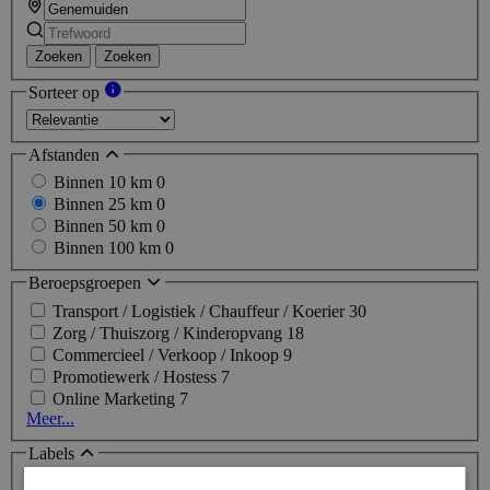
Zoeken
Zoeken
Sorteer op
Afstanden
Binnen 10 km
0
Binnen 25 km
0
Binnen 50 km
0
Binnen 100 km
0
Beroepsgroepen
Transport / Logistiek / Chauffeur / Koerier
30
Zorg / Thuiszorg / Kinderopvang
18
Commercieel / Verkoop / Inkoop
9
Promotiewerk / Hostess
7
Online Marketing
7
Meer...
Labels
Topjob