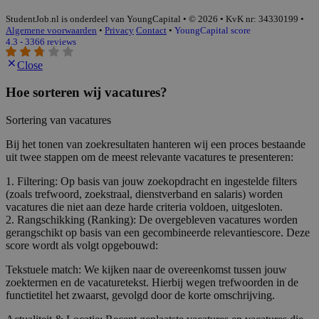
StudentJob.nl is onderdeel van YoungCapital • © 2026 • KvK nr: 34330199 •
Algemene voorwaarden
•
Privacy
Contact
•
YoungCapital score
4.3 - 3366 reviews
Close
Hoe sorteren wij vacatures?
Sortering van vacatures
Bij het tonen van zoekresultaten hanteren wij een proces bestaande
uit twee stappen om de meest relevante vacatures te presenteren:
1. Filtering: Op basis van jouw zoekopdracht en ingestelde filters
(zoals trefwoord, zoekstraal, dienstverband en salaris) worden
vacatures die niet aan deze harde criteria voldoen, uitgesloten.
2. Rangschikking (Ranking): De overgebleven vacatures worden
gerangschikt op basis van een gecombineerde relevantiescore. Deze
score wordt als volgt opgebouwd:
Tekstuele match: We kijken naar de overeenkomst tussen jouw
zoektermen en de vacaturetekst. Hierbij wegen trefwoorden in de
functietitel het zwaarst, gevolgd door de korte omschrijving.