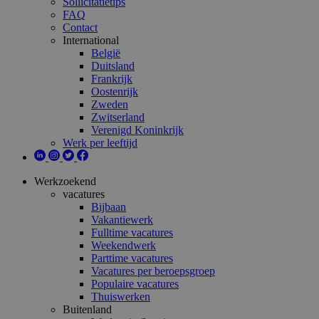
Sollicitatietips
FAQ
Contact
International
België
Duitsland
Frankrijk
Oostenrijk
Zweden
Zwitserland
Verenigd Koninkrijk
Werk per leeftijd
Werkzoekend
vacatures
Bijbaan
Vakantiewerk
Fulltime vacatures
Weekendwerk
Parttime vacatures
Vacatures per beroepsgroep
Populaire vacatures
Thuiswerken
Buitenland