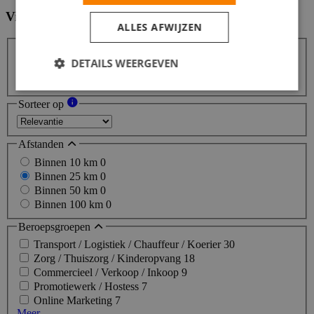
Vind hier de baan die bij jou past
Filters
ALLES AFWIJZEN
DETAILS WEERGEVEN
Zoeken
Zoeken
Sorteer op
Afstanden
Binnen 10 km
0
Binnen 25 km
0
Binnen 50 km
0
Binnen 100 km
0
Beroepsgroepen
Transport / Logistiek / Chauffeur / Koerier
30
Zorg / Thuiszorg / Kinderopvang
18
Commercieel / Verkoop / Inkoop
9
Promotiewerk / Hostess
7
Online Marketing
7
Meer...