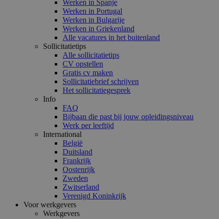
Werken in Spanje
Werken in Portugal
Werken in Bulgarije
Werken in Griekenland
Alle vacatures in het buitenland
Sollicitatietips
Alle sollicitatietips
CV opstellen
Gratis cv maken
Sollicitatiebrief schrijven
Het sollicitatiegesprek
Info
FAQ
Bijbaan die past bij jouw opleidingsniveau
Werk per leeftijd
International
België
Duitsland
Frankrijk
Oostenrijk
Zweden
Zwitserland
Verenigd Koninkrijk
Voor werkgevers
Werkgevers