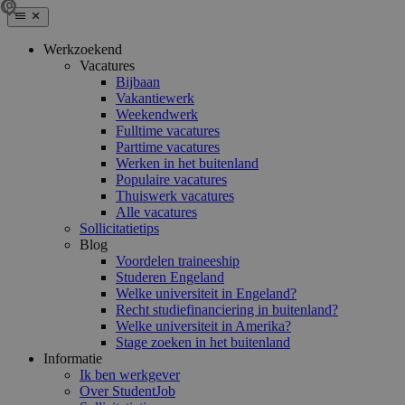
Werkzoekend
Vacatures
Bijbaan
Vakantiewerk
Weekendwerk
Fulltime vacatures
Parttime vacatures
Werken in het buitenland
Populaire vacatures
Thuiswerk vacatures
Alle vacatures
Sollicitatietips
Blog
Voordelen traineeship
Studeren Engeland
Welke universiteit in Engeland?
Recht studiefinanciering in buitenland?
Welke universiteit in Amerika?
Stage zoeken in het buitenland
Informatie
Ik ben werkgever
Over StudentJob