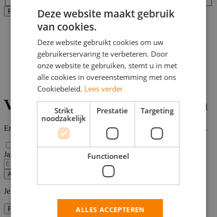
Deze website maakt gebruik
Alle filters wissen
Filters Toepassen
van cookies.
Home
>
Deze website gebruikt cookies om uw
Bijbaan
gebruikerservaring te verbeteren. Door
>
Genemuiden
onze website te gebruiken, stemt u in met
>
alle cookies in overeenstemming met ons
Chemische vacatures
Cookiebeleid.
Lees verder
Vacatures chemie Genemuiden
Strikt
Prestatie
Targeting
noodzakelijk
Er zijn
0
chemie vacatures in de buurt van Genemuiden gevonden.
Ja, email mij de nieuwste vacatures van deze zoekopdracht!
Functioneel
Alert opslaan
Je kunt vacature-alerts op elk moment uitzetten.
ALLES ACCEPTEREN
Filters