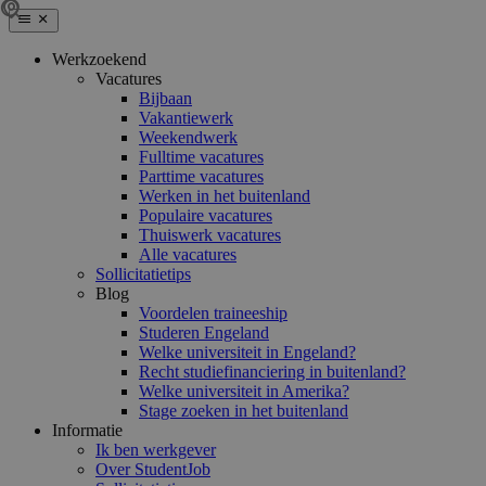
Werkzoekend
Vacatures
Bijbaan
Vakantiewerk
Weekendwerk
Fulltime vacatures
Parttime vacatures
Werken in het buitenland
Populaire vacatures
Thuiswerk vacatures
Alle vacatures
Sollicitatietips
Blog
Voordelen traineeship
Studeren Engeland
Welke universiteit in Engeland?
Recht studiefinanciering in buitenland?
Welke universiteit in Amerika?
Stage zoeken in het buitenland
Informatie
Ik ben werkgever
Over StudentJob