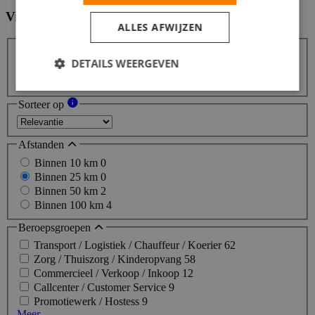
Vind hier de baan die bij jou past
Filters
ALLES AFWIJZEN
DETAILS WEERGEVEN
Zoeken
Zoeken
Sorteer op
Afstanden
Binnen 10 km
0
Binnen 25 km
0
Binnen 50 km
2
Binnen 100 km
4
Beroepsgroepen
Transport / Logistiek / Chauffeur / Koerier
62
Zorg / Thuiszorg / Kinderopvang
58
Commercieel / Verkoop / Inkoop
12
Callcenter / Customer Service
9
Promotiewerk / Hostess
9
Meer...