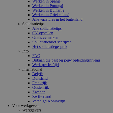
Werken in Spanje
Werken in Portugal
Werken in Bulgarije
Werken in Griekenland
Alle vacatures in het buitenland
Sollicitatietips
Alle sollicitatietips
CV opstellen
Gratis cv maken
Sollicitatiebrief schrijven
Het sollicitatiegesprek
Info
FAQ
Bijbaan die past bij jouw opleidingsniveau
Werk per leeftijd
International
België
Duitsland
Frankrijk
Oostenrijk
Zweden
Zwitserland
Verenigd Koninkrijk
Voor werkgevers
Werkgevers