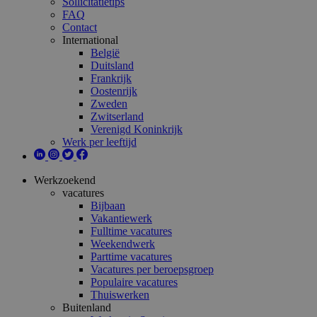
Sollicitatietips
FAQ
Contact
International
België
Duitsland
Frankrijk
Oostenrijk
Zweden
Zwitserland
Verenigd Koninkrijk
Werk per leeftijd
Werkzoekend
vacatures
Bijbaan
Vakantiewerk
Fulltime vacatures
Weekendwerk
Parttime vacatures
Vacatures per beroepsgroep
Populaire vacatures
Thuiswerken
Buitenland