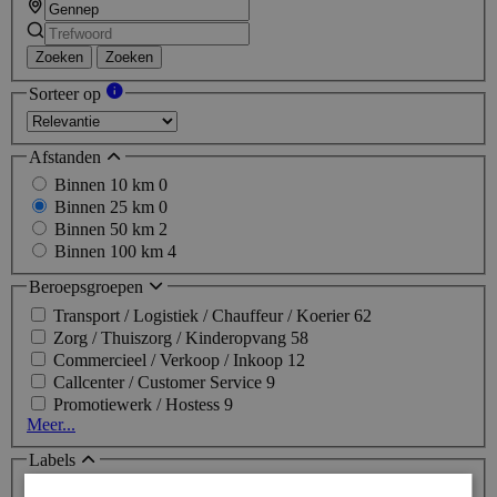
Zoeken
Zoeken
Sorteer op
Afstanden
Binnen 10 km
0
Binnen 25 km
0
Binnen 50 km
2
Binnen 100 km
4
Beroepsgroepen
Transport / Logistiek / Chauffeur / Koerier
62
Zorg / Thuiszorg / Kinderopvang
58
Commercieel / Verkoop / Inkoop
12
Callcenter / Customer Service
9
Promotiewerk / Hostess
9
Meer...
Labels
Topjob