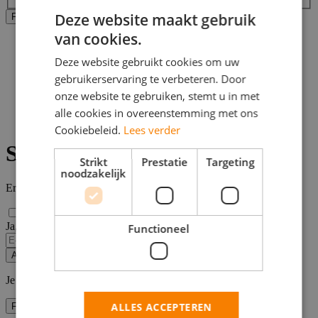
Deze website maakt gebruik
Alle filters wissen
Filters Toepassen
van cookies.
Home
>
Deze website gebruikt cookies om uw
Bijbaan
gebruikerservaring te verbeteren. Door
>
Gennep
onze website te gebruiken, stemt u in met
>
alle cookies in overeenstemming met ons
Secretariele vacatures
Cookiebeleid.
Lees verder
Secretariele vacatures Gennep
Strikt
Prestatie
Targeting
noodzakelijk
Er zijn
0
secretariele vacatures in de buurt van Gennep gevonden.
Ja, email mij de nieuwste vacatures van deze zoekopdracht!
Functioneel
Alert opslaan
Je kunt vacature-alerts op elk moment uitzetten.
ALLES ACCEPTEREN
Filters