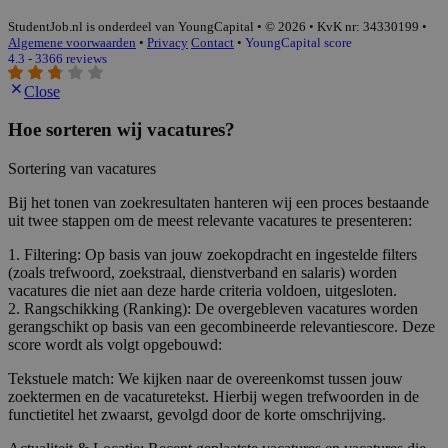
StudentJob.nl is onderdeel van YoungCapital • © 2026 • KvK nr: 34330199 •
Algemene voorwaarden
•
Privacy
Contact
•
YoungCapital score
4.3 - 3366 reviews
Close
Hoe sorteren wij vacatures?
Sortering van vacatures
Bij het tonen van zoekresultaten hanteren wij een proces bestaande
uit twee stappen om de meest relevante vacatures te presenteren:
1. Filtering: Op basis van jouw zoekopdracht en ingestelde filters
(zoals trefwoord, zoekstraal, dienstverband en salaris) worden
vacatures die niet aan deze harde criteria voldoen, uitgesloten.
2. Rangschikking (Ranking): De overgebleven vacatures worden
gerangschikt op basis van een gecombineerde relevantiescore. Deze
score wordt als volgt opgebouwd:
Tekstuele match: We kijken naar de overeenkomst tussen jouw
zoektermen en de vacaturetekst. Hierbij wegen trefwoorden in de
functietitel het zwaarst, gevolgd door de korte omschrijving.