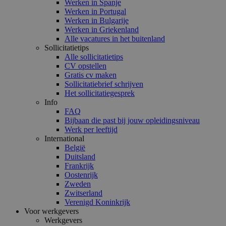
Werken in Spanje
Werken in Portugal
Werken in Bulgarije
Werken in Griekenland
Alle vacatures in het buitenland
Sollicitatietips
Alle sollicitatietips
CV opstellen
Gratis cv maken
Sollicitatiebrief schrijven
Het sollicitatiegesprek
Info
FAQ
Bijbaan die past bij jouw opleidingsniveau
Werk per leeftijd
International
België
Duitsland
Frankrijk
Oostenrijk
Zweden
Zwitserland
Verenigd Koninkrijk
Voor werkgevers
Werkgevers