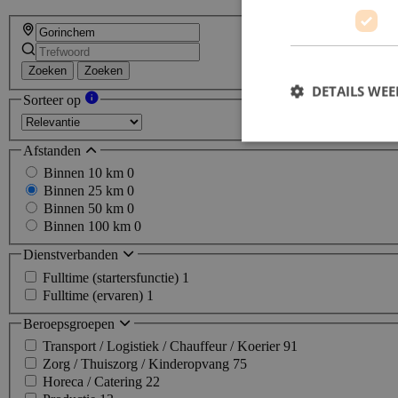
Zoeken
Zoeken
DETAILS WE
Sorteer op
Afstanden
Binnen 10 km
0
Binnen 25 km
0
Binnen 50 km
0
Binnen 100 km
0
Dienstverbanden
Fulltime (startersfunctie)
1
Fulltime (ervaren)
1
Beroepsgroepen
Transport / Logistiek / Chauffeur / Koerier
91
Zorg / Thuiszorg / Kinderopvang
75
Horeca / Catering
22