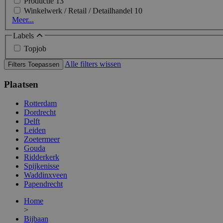
Productie
13
Winkelwerk / Retail / Detailhandel
10
Meer...
Labels
Topjob
Alle filters wissen
Filters Toepassen
Plaatsen
Rotterdam
Dordrecht
Delft
Leiden
Zoetermeer
Gouda
Ridderkerk
Spijkenisse
Waddinxveen
Papendrecht
Home
>
Bijbaan