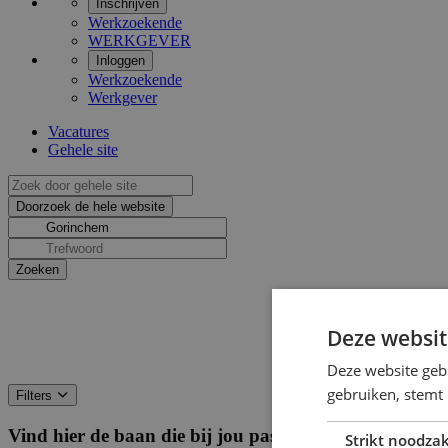
Inschrijven
Werkzoekende
WERKGEVER
Inloggen
Werkzoekende
Werkgever
Vacatures
Gehele site
Deze websit
Deze website geb
gebruiken, stemt
Filters
Vind hier de baan die bij jou past
Filters
Strikt noodzak