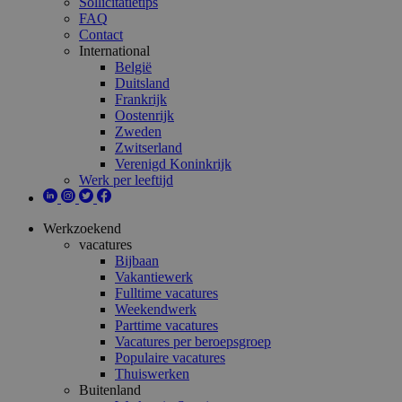
Sollicitatietips
FAQ
Contact
International
België
Duitsland
Frankrijk
Oostenrijk
Zweden
Zwitserland
Verenigd Koninkrijk
Werk per leeftijd
Werkzoekend
vacatures
Bijbaan
Vakantiewerk
Fulltime vacatures
Weekendwerk
Parttime vacatures
Vacatures per beroepsgroep
Populaire vacatures
Thuiswerken
Buitenland