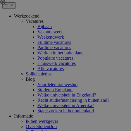
Werkzoekend
Vacatures
Bijbaan
Vakantiewerk
Weekendwerk
Fulltime vacatures
Parttime vacatures
Werken in het buitenland
Populaire vacatures
Thuiswerk vacatures
Alle vacatures
Sollicitatietips
Blog
Voordelen traineeship
Studeren Engeland
Welke universiteit in Engeland?
Recht studiefinanciering in buitenland?
Welke universiteit in Amerika?
Stage zoeken in het buitenland
Informatie
Ik ben werkgever
Over StudentJob