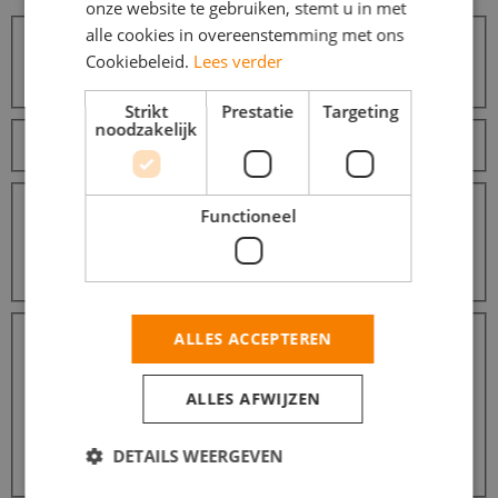
onze website te gebruiken, stemt u in met
alle cookies in overeenstemming met ons
Cookiebeleid.
Lees verder
Zoeken
Zoeken
Strikt
Prestatie
Targeting
Sorteer op
noodzakelijk
Afstanden
Binnen 10 km
5
Functioneel
Binnen 25 km
5
Binnen 50 km
6
Binnen 100 km
20
Dienstverbanden
ALLES ACCEPTEREN
Fulltime (startersfunctie)
5
Parttime (overdag)
5
Weekendwerk
5
ALLES AFWIJZEN
Vakantiewerk
5
Tijdelijke fulltime baan
5
DETAILS WEERGEVEN
Avondwerk
4
Meer...