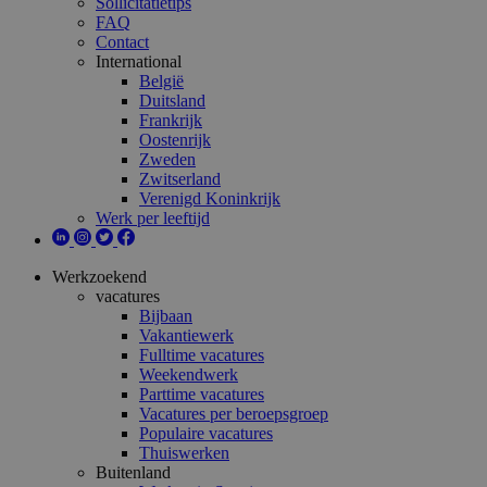
Sollicitatietips
FAQ
Contact
International
België
Duitsland
Frankrijk
Oostenrijk
Zweden
Zwitserland
Verenigd Koninkrijk
Werk per leeftijd
Werkzoekend
vacatures
Bijbaan
Vakantiewerk
Fulltime vacatures
Weekendwerk
Parttime vacatures
Vacatures per beroepsgroep
Populaire vacatures
Thuiswerken
Buitenland