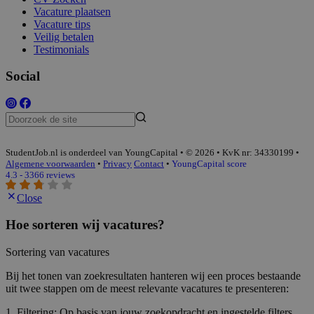
Vacature plaatsen
Vacature tips
Veilig betalen
Testimonials
Social
StudentJob.nl is onderdeel van YoungCapital • © 2026 • KvK nr: 34330199 •
Algemene voorwaarden
•
Privacy
Contact
•
YoungCapital score
4.3 - 3366 reviews
Close
Hoe sorteren wij vacatures?
Sortering van vacatures
Bij het tonen van zoekresultaten hanteren wij een proces bestaande
uit twee stappen om de meest relevante vacatures te presenteren:
1. Filtering: Op basis van jouw zoekopdracht en ingestelde filters