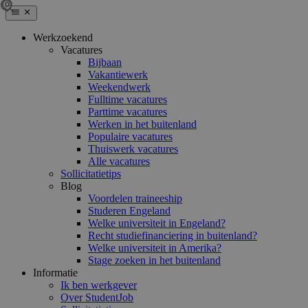
Werkzoekend
Vacatures
Bijbaan
Vakantiewerk
Weekendwerk
Fulltime vacatures
Parttime vacatures
Werken in het buitenland
Populaire vacatures
Thuiswerk vacatures
Alle vacatures
Sollicitatietips
Blog
Voordelen traineeship
Studeren Engeland
Welke universiteit in Engeland?
Recht studiefinanciering in buitenland?
Welke universiteit in Amerika?
Stage zoeken in het buitenland
Informatie
Ik ben werkgever
Over StudentJob