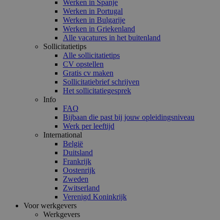
Werken in Spanje
Werken in Portugal
Werken in Bulgarije
Werken in Griekenland
Alle vacatures in het buitenland
Sollicitatietips
Alle sollicitatietips
CV opstellen
Gratis cv maken
Sollicitatiebrief schrijven
Het sollicitatiegesprek
Info
FAQ
Bijbaan die past bij jouw opleidingsniveau
Werk per leeftijd
International
België
Duitsland
Frankrijk
Oostenrijk
Zweden
Zwitserland
Verenigd Koninkrijk
Voor werkgevers
Werkgevers