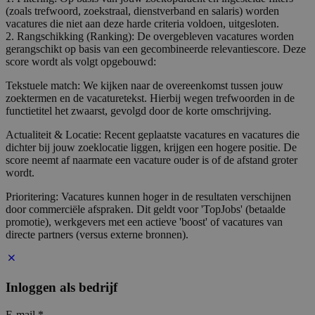
(zoals trefwoord, zoekstraal, dienstverband en salaris) worden
vacatures die niet aan deze harde criteria voldoen, uitgesloten.
2. Rangschikking (Ranking): De overgebleven vacatures worden
gerangschikt op basis van een gecombineerde relevantiescore. Deze
score wordt als volgt opgebouwd:
Tekstuele match: We kijken naar de overeenkomst tussen jouw
zoektermen en de vacaturetekst. Hierbij wegen trefwoorden in de
functietitel het zwaarst, gevolgd door de korte omschrijving.
Actualiteit & Locatie: Recent geplaatste vacatures en vacatures die
dichter bij jouw zoeklocatie liggen, krijgen een hogere positie. De
score neemt af naarmate een vacature ouder is of de afstand groter
wordt.
Prioritering: Vacatures kunnen hoger in de resultaten verschijnen
door commerciële afspraken. Dit geldt voor 'TopJobs' (betaalde
promotie), werkgevers met een actieve 'boost' of vacatures van
directe partners (versus externe bronnen).
Inloggen als bedrijf
E-mail
*