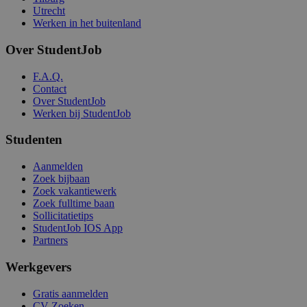
Utrecht
Werken in het buitenland
Over StudentJob
F.A.Q.
Contact
Over StudentJob
Werken bij StudentJob
Studenten
Aanmelden
Zoek bijbaan
Zoek vakantiewerk
Zoek fulltime baan
Sollicitatietips
StudentJob IOS App
Partners
Werkgevers
Gratis aanmelden
CV Zoeken