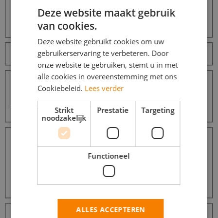
Deze website maakt gebruik
van cookies.
Zoeken
Zoeken
Deze website gebruikt cookies om uw
Sorteer op
gebruikerservaring te verbeteren. Door
onze website te gebruiken, stemt u in met
Afstanden
alle cookies in overeenstemming met ons
Binnen 10 km
6
Cookiebeleid.
Lees verder
Binnen 25 km
6
Binnen 50 km
6
Strikt
Prestatie
Targeting
Binnen 100 km
7
noodzakelijk
Dienstverbanden
Parttime (overdag)
6
Avondwerk
6
Functioneel
Weekendwerk
6
Vakantiewerk
6
Thuiswerk
5
Meer...
Beroepsgroepen
ALLES ACCEPTEREN
Transport / Logistiek / Chauffeur / Koerier
26