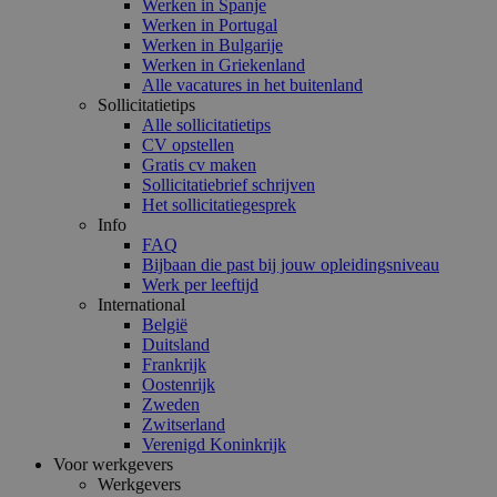
Werken in Spanje
Werken in Portugal
Werken in Bulgarije
Werken in Griekenland
Alle vacatures in het buitenland
Sollicitatietips
Alle sollicitatietips
CV opstellen
Gratis cv maken
Sollicitatiebrief schrijven
Het sollicitatiegesprek
Info
FAQ
Bijbaan die past bij jouw opleidingsniveau
Werk per leeftijd
International
België
Duitsland
Frankrijk
Oostenrijk
Zweden
Zwitserland
Verenigd Koninkrijk
Voor werkgevers
Werkgevers