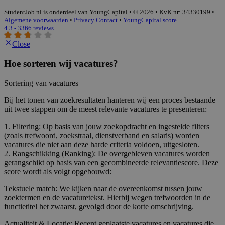
StudentJob.nl is onderdeel van YoungCapital • © 2026 • KvK nr: 34330199 •
Algemene voorwaarden
•
Privacy
Contact
•
YoungCapital score
4.3 - 3366 reviews
Close
Hoe sorteren wij vacatures?
Sortering van vacatures
Bij het tonen van zoekresultaten hanteren wij een proces bestaande
uit twee stappen om de meest relevante vacatures te presenteren:
1. Filtering: Op basis van jouw zoekopdracht en ingestelde filters
(zoals trefwoord, zoekstraal, dienstverband en salaris) worden
vacatures die niet aan deze harde criteria voldoen, uitgesloten.
2. Rangschikking (Ranking): De overgebleven vacatures worden
gerangschikt op basis van een gecombineerde relevantiescore. Deze
score wordt als volgt opgebouwd:
Tekstuele match: We kijken naar de overeenkomst tussen jouw
zoektermen en de vacaturetekst. Hierbij wegen trefwoorden in de
functietitel het zwaarst, gevolgd door de korte omschrijving.
Actualiteit & Locatie: Recent geplaatste vacatures en vacatures die