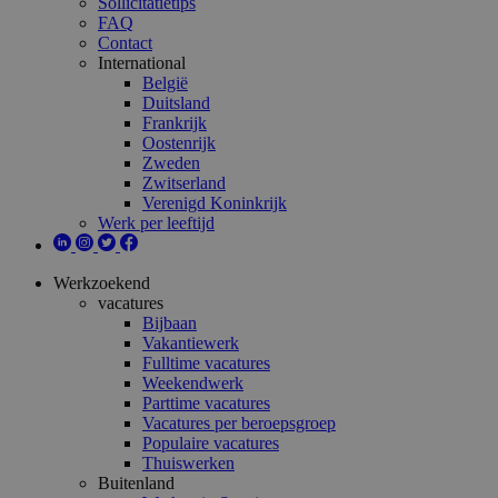
Sollicitatietips
FAQ
Contact
International
België
Duitsland
Frankrijk
Oostenrijk
Zweden
Zwitserland
Verenigd Koninkrijk
Werk per leeftijd
Werkzoekend
vacatures
Bijbaan
Vakantiewerk
Fulltime vacatures
Weekendwerk
Parttime vacatures
Vacatures per beroepsgroep
Populaire vacatures
Thuiswerken
Buitenland