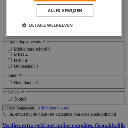
Zorg / Thuiszorg / Kinderopvang
25
ALLES AFWIJZEN
Commercieel / Verkoop / Inkoop
17
Horeca / Catering
16
Promotiewerk / Hostess
9
DETAILS WEERGEVEN
Communicatie / Marketing / Reclame / PR
6
Meer...
Opleidingsniveaus
Middelbare school
6
MBO
4
HBO
4
Universiteit
4
Talen
Nederlands
6
Labels
Topjob
Alle filters wissen
Filters Toepassen
Ja, email mij de nieuwste vacatures van deze zoekopdracht!
Verdien extra geld met online enquêtes. Gemakkelijk