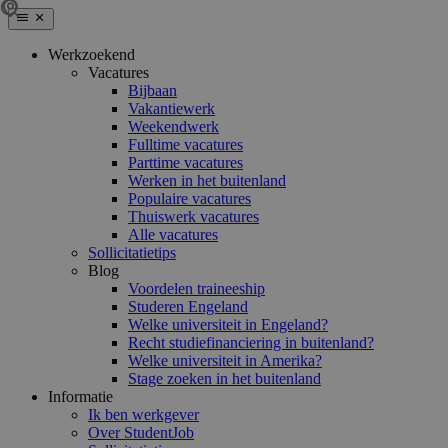
Werkzoekend
Vacatures
Bijbaan
Vakantiewerk
Weekendwerk
Fulltime vacatures
Parttime vacatures
Werken in het buitenland
Populaire vacatures
Thuiswerk vacatures
Alle vacatures
Sollicitatietips
Blog
Voordelen traineeship
Studeren Engeland
Welke universiteit in Engeland?
Recht studiefinanciering in buitenland?
Welke universiteit in Amerika?
Stage zoeken in het buitenland
Informatie
Ik ben werkgever
Over StudentJob