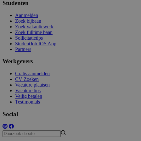
Studenten
Aanmelden
Zoek bijbaan
Zoek vakantiewerk
Zoek fulltime baan
Sollicitatietips
StudentJob IOS App
Partners
Werkgevers
Gratis aanmelden
CV Zoeken
Vacature plaatsen
Vacature tips
Veilig betalen
Testimonials
Social