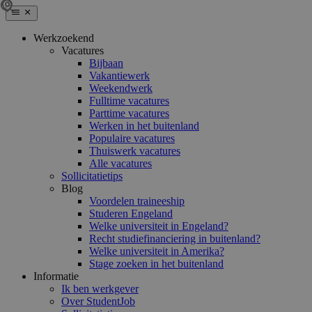
Werkzoekend
Vacatures
Bijbaan
Vakantiewerk
Weekendwerk
Fulltime vacatures
Parttime vacatures
Werken in het buitenland
Populaire vacatures
Thuiswerk vacatures
Alle vacatures
Sollicitatietips
Blog
Voordelen traineeship
Studeren Engeland
Welke universiteit in Engeland?
Recht studiefinanciering in buitenland?
Welke universiteit in Amerika?
Stage zoeken in het buitenland
Informatie
Ik ben werkgever
Over StudentJob