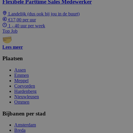
Flexibele Parttime Sales Medewerker
Landelijk (dus ook bij jou in de buurt)
€17,00 per uur
1 - 40 uur per week
Top Job
Lees meer
Plaatsen
Assen
Emmen
Meppel
Coevorden
Hardenberg
Nieuwleusen
Ommen
Bijbanen per stad
Amsterdam
Breda