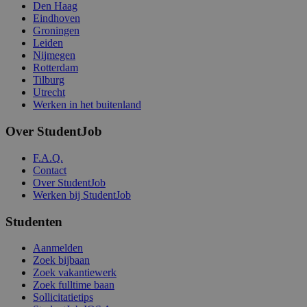
Den Haag
Eindhoven
Groningen
Leiden
Nijmegen
Rotterdam
Tilburg
Utrecht
Werken in het buitenland
Over StudentJob
F.A.Q.
Contact
Over StudentJob
Werken bij StudentJob
Studenten
Aanmelden
Zoek bijbaan
Zoek vakantiewerk
Zoek fulltime baan
Sollicitatietips