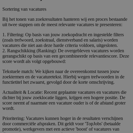
Sortering van vacatures
Bij het tonen van zoekresultaten hanteren wij een proces bestaande
uit twee stappen om de meest relevante vacatures te presenteren:
1. Filtering: Op basis van jouw zoekopdracht en ingestelde filters
(zoals trefwoord, zoekstraal, dienstverband en salaris) worden
vacatures die niet aan deze harde criteria voldoen, uitgesloten.
2. Rangschikking (Ranking): De overgebleven vacatures worden
gerangschikt op basis van een gecombineerde relevantiescore. Deze
score wordt als volgt opgebouwd:
Tekstuele match: We kijken naar de overeenkomst tussen jouw
zoektermen en de vacaturetekst. Hierbij wegen trefwoorden in de
functietitel het zwaarst, gevolgd door de korte omschrijving.
Actualiteit & Locatie: Recent geplaatste vacatures en vacatures die
dichter bij jouw zoeklocatie liggen, krijgen een hogere positie. De
score neemt af naarmate een vacature ouder is of de afstand groter
wordt.
Prioritering: Vacatures kunnen hoger in de resultaten verschijnen
door commerciële afspraken. Dit geldt voor 'TopJobs' (betaalde
promotie), werkgevers met een actieve 'boost' of vacatures van