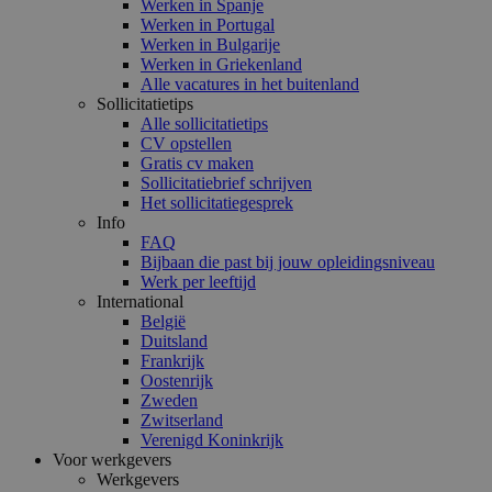
Werken in Spanje
Werken in Portugal
Werken in Bulgarije
Werken in Griekenland
Alle vacatures in het buitenland
Sollicitatietips
Alle sollicitatietips
CV opstellen
Gratis cv maken
Sollicitatiebrief schrijven
Het sollicitatiegesprek
Info
FAQ
Bijbaan die past bij jouw opleidingsniveau
Werk per leeftijd
International
België
Duitsland
Frankrijk
Oostenrijk
Zweden
Zwitserland
Verenigd Koninkrijk
Voor werkgevers
Werkgevers