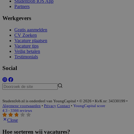
StudentJob IOS App
Partners
Werkgevers
Gratis aanmelden
CV Zoeken
Vacature plaatsen
Vacature tips
Veilig betalen
Testimonials
Social
StudentJob.nl is onderdeel van YoungCapital • © 2026 • KvK nr: 34330199 •
Algemene voorwaarden
•
Privacy
Contact
•
YoungCapital score
4.3 - 3366 reviews
Close
Hoe sorteren wij vacatures?