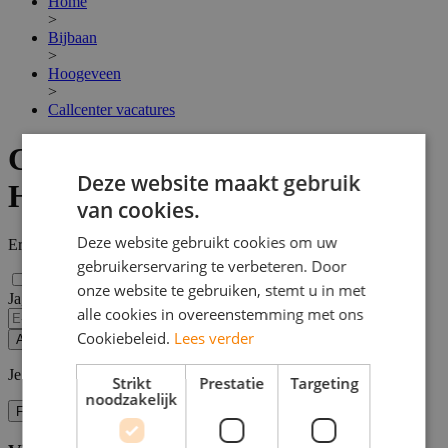
Home
>
Bijbaan
>
Hoogeveen
>
Callcenter vacatures
Callcenter vacatures in
Deze website maakt gebruik
Hoogeveen
van cookies.
Deze website gebruikt cookies om uw
Er zijn
3
Callcenter vacatures in Hoogeveen gevonden.
gebruikerservaring te verbeteren. Door
onze website te gebruiken, stemt u in met
Ja, email mij de nieuwste vacatures van deze zoekopdracht!
alle cookies in overeenstemming met ons
Cookiebeleid.
Lees verder
Alert opslaan
Je kunt vacature-alerts op elk moment uitzetten.
Strikt
Prestatie
Targeting
noodzakelijk
Filters