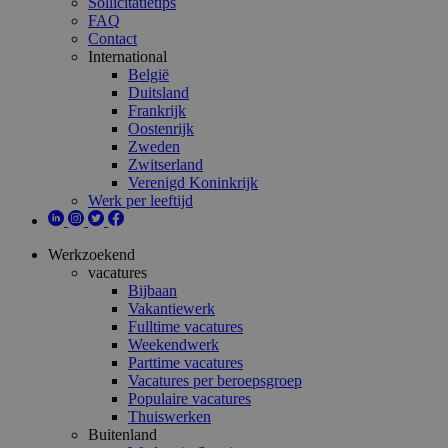
Sollicitatietips
FAQ
Contact
International
België
Duitsland
Frankrijk
Oostenrijk
Zweden
Zwitserland
Verenigd Koninkrijk
Werk per leeftijd
Werkzoekend
vacatures
Bijbaan
Vakantiewerk
Fulltime vacatures
Weekendwerk
Parttime vacatures
Vacatures per beroepsgroep
Populaire vacatures
Thuiswerken
Buitenland