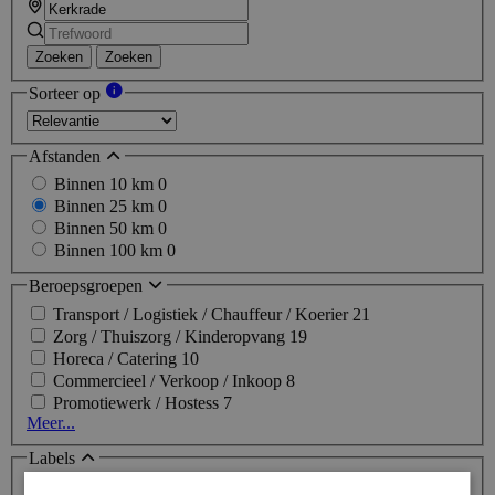
Zoeken
Zoeken
Sorteer op
Afstanden
Binnen 10 km
0
Binnen 25 km
0
Binnen 50 km
0
Binnen 100 km
0
Beroepsgroepen
Transport / Logistiek / Chauffeur / Koerier
21
Zorg / Thuiszorg / Kinderopvang
19
Horeca / Catering
10
Commercieel / Verkoop / Inkoop
8
Promotiewerk / Hostess
7
Meer...
Labels
Topjob