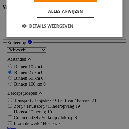
Vind hier de baan die bij jou past
Filters
ALLES AFWIJZEN
DETAILS WEERGEVEN
Zoeken
Zoeken
Sorteer op
Afstanden
Binnen 10 km
0
Binnen 25 km
0
Binnen 50 km
0
Binnen 100 km
0
Beroepsgroepen
Transport / Logistiek / Chauffeur / Koerier
21
Zorg / Thuiszorg / Kinderopvang
19
Horeca / Catering
10
Commercieel / Verkoop / Inkoop
8
Promotiewerk / Hostess
7
Meer...