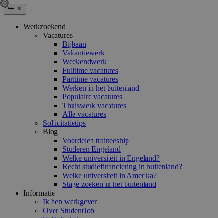
Werkzoekend
Vacatures
Bijbaan
Vakantiewerk
Weekendwerk
Fulltime vacatures
Parttime vacatures
Werken in het buitenland
Populaire vacatures
Thuiswerk vacatures
Alle vacatures
Sollicitatietips
Blog
Voordelen traineeship
Studeren Engeland
Welke universiteit in Engeland?
Recht studiefinanciering in buitenland?
Welke universiteit in Amerika?
Stage zoeken in het buitenland
Informatie
Ik ben werkgever
Over StudentJob