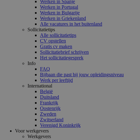
Werken in Spanje
Werken in Portugal
Werken in Bulgarije
Werken in Griekenland
Alle vacatures in het buitenland
Sollicitatietips
Alle sollicitatietips
CV opstellen
Gratis cv maken
Sollicitatiebrief schrijven
Het sollicitatiegesprek
Info
FAQ
Bijbaan die past bij jouw opleidingsniveau
Werk per leeftijd
International
België
Duitsland
Frankrijk
Oostenrijk
Zweden
Zwitserland
Verenigd Koninkrijk
Voor werkgevers
Werkgevers