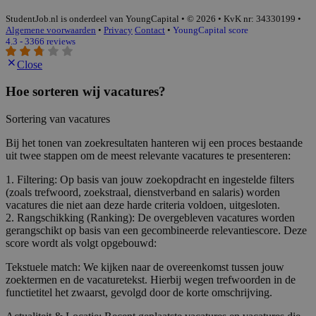
StudentJob.nl is onderdeel van YoungCapital • © 2026 • KvK nr: 34330199 •
Algemene voorwaarden
•
Privacy
Contact
•
YoungCapital score
4.3 - 3366 reviews
Close
Hoe sorteren wij vacatures?
Sortering van vacatures
Bij het tonen van zoekresultaten hanteren wij een proces bestaande
uit twee stappen om de meest relevante vacatures te presenteren:
1. Filtering: Op basis van jouw zoekopdracht en ingestelde filters
(zoals trefwoord, zoekstraal, dienstverband en salaris) worden
vacatures die niet aan deze harde criteria voldoen, uitgesloten.
2. Rangschikking (Ranking): De overgebleven vacatures worden
gerangschikt op basis van een gecombineerde relevantiescore. Deze
score wordt als volgt opgebouwd:
Tekstuele match: We kijken naar de overeenkomst tussen jouw
zoektermen en de vacaturetekst. Hierbij wegen trefwoorden in de
functietitel het zwaarst, gevolgd door de korte omschrijving.