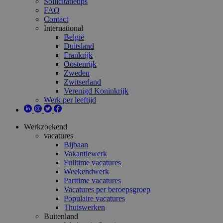
Sollicitatietips
FAQ
Contact
International
België
Duitsland
Frankrijk
Oostenrijk
Zweden
Zwitserland
Verenigd Koninkrijk
Werk per leeftijd
Werkzoekend
vacatures
Bijbaan
Vakantiewerk
Fulltime vacatures
Weekendwerk
Parttime vacatures
Vacatures per beroepsgroep
Populaire vacatures
Thuiswerken
Buitenland