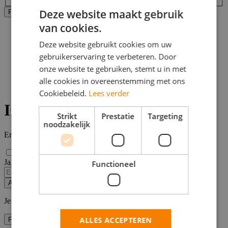
Deze website maakt gebruik
Alle filters wissen
Filters Toepassen
van cookies.
Home
>
Deze website gebruikt cookies om uw
Bijbaan
gebruikerservaring te verbeteren. Door
>
Kerkrade
onze website te gebruiken, stemt u in met
>
alle cookies in overeenstemming met ons
Ict vacatures
Cookiebeleid.
Lees verder
ICT vacatures Kerkrade
Strikt
Prestatie
Targeting
noodzakelijk
Er zijn
0
ict vacatures in de buurt van Kerkrade gevonden.
Ja, email mij de nieuwste vacatures van deze zoekopdracht!
Functioneel
Alert opslaan
Je kunt vacature-alerts op elk moment uitzetten.
ALLES ACCEPTEREN
Filters