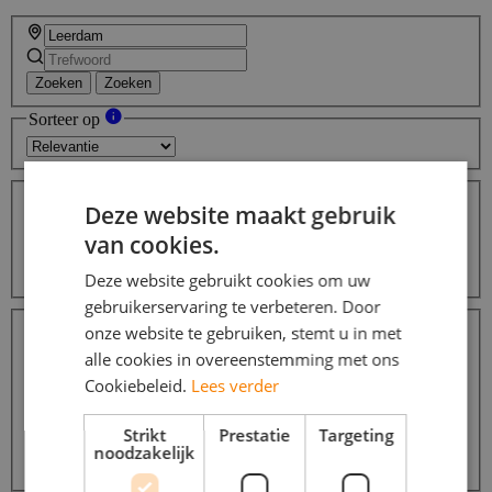
Zoeken
Zoeken
Sorteer op
Afstanden
Deze website maakt gebruik
Binnen 10 km
5
Binnen 25 km
8
van cookies.
Binnen 50 km
17
Binnen 100 km
27
Deze website gebruikt cookies om uw
gebruikerservaring te verbeteren. Door
Dienstverbanden
onze website te gebruiken, stemt u in met
Parttime (overdag)
8
alle cookies in overeenstemming met ons
Fulltime (startersfunctie)
6
Weekendwerk
5
Cookiebeleid.
Lees verder
Vakantiewerk
5
Tijdelijke fulltime baan
5
Strikt
Prestatie
Targeting
Avondwerk
4
noodzakelijk
Meer...