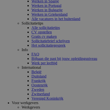
Werken in Spanje
Werken in Portugal
Werken in Bulgarije
Werken in Griekenland
Alle vacatures in het buitenland
Sollicitatietips
Alle sollicitatietips
CV opstellen
Gratis cv maken
Sollicitatiebrief schrijven
Het sollicitatiegesprek
Info
FAQ
Bijbaan die past bij jouw opleidingsniveau
Werk per leeftijd
International
België
Duitsland
Frankrijk
Oostenrijk
Zweden
Zwitserland
Verenigd Koninkrijk
Voor werkgevers
Werkgevers