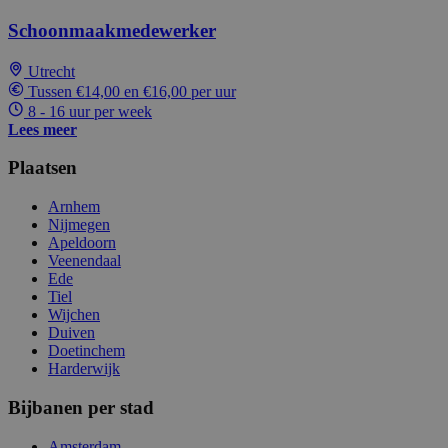
Schoonmaakmedewerker
Utrecht
Tussen €14,00 en €16,00 per uur
8 - 16 uur per week
Lees meer
Plaatsen
Arnhem
Nijmegen
Apeldoorn
Veenendaal
Ede
Tiel
Wijchen
Duiven
Doetinchem
Harderwijk
Bijbanen per stad
Amsterdam