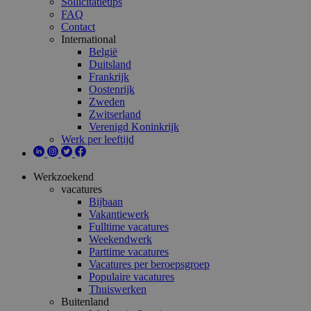
Sollicitatietips
FAQ
Contact
International
België
Duitsland
Frankrijk
Oostenrijk
Zweden
Zwitserland
Verenigd Koninkrijk
Werk per leeftijd
Werkzoekend
vacatures
Bijbaan
Vakantiewerk
Fulltime vacatures
Weekendwerk
Parttime vacatures
Vacatures per beroepsgroep
Populaire vacatures
Thuiswerken
Buitenland