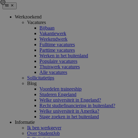
Werkzoekend
Vacatures
Bijbaan
Vakantiewerk
Weekendwerk
Fulltime vacatures
Parttime vacatures
Werken in het buitenland
Populaire vacatures
Thuiswerk vacatures
Alle vacatures
Sollicitatietips
Blog
Voordelen traineeship
Studeren Engeland
Welke universiteit in Engeland?
Recht studiefinanciering in buitenland?
Welke universiteit in Amerika?
Stage zoeken in het buitenland
Informatie
Ik ben werkgever
Over StudentJob