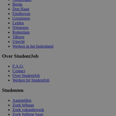
Breda
Den Haag
Eindhoven
Groningen
Leiden
Nijmegen
Rotterdam
Tilburg
Utrecht
Werken in het buitenland
Over StudentJob
F.A.Q.
Contact
Over StudentJob
Werken bij StudentJob
Studenten
Aanmelden
Zoek bijbaan
Zoek vakantiewerk
Zoek fulltime baan