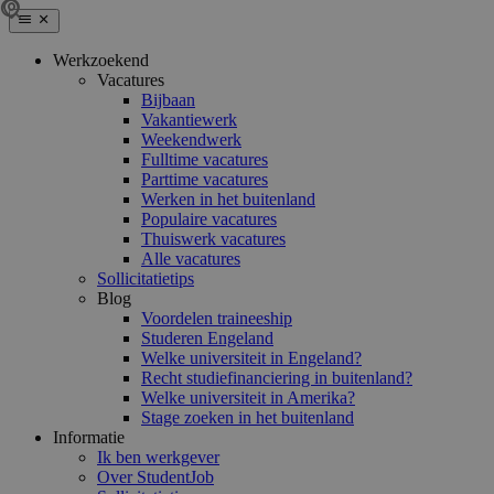
Werkzoekend
Vacatures
Bijbaan
Vakantiewerk
Weekendwerk
Fulltime vacatures
Parttime vacatures
Werken in het buitenland
Populaire vacatures
Thuiswerk vacatures
Alle vacatures
Sollicitatietips
Blog
Voordelen traineeship
Studeren Engeland
Welke universiteit in Engeland?
Recht studiefinanciering in buitenland?
Welke universiteit in Amerika?
Stage zoeken in het buitenland
Informatie
Ik ben werkgever
Over StudentJob