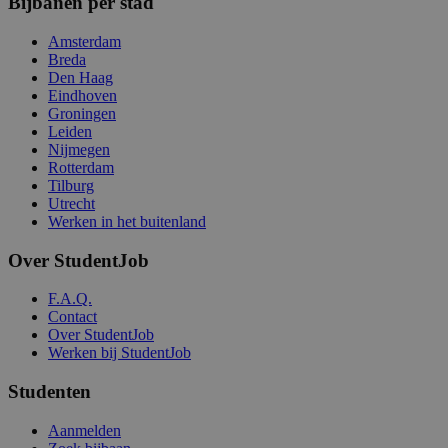
Bijbanen per stad
Amsterdam
Breda
Den Haag
Eindhoven
Groningen
Leiden
Nijmegen
Rotterdam
Tilburg
Utrecht
Werken in het buitenland
Over StudentJob
F.A.Q.
Contact
Over StudentJob
Werken bij StudentJob
Studenten
Aanmelden