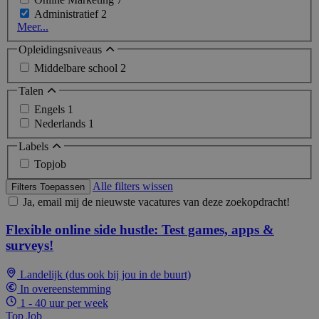
Administratief
2
Meer...
Opleidingsniveaus
Middelbare school
2
Talen
Engels
1
Nederlands
1
Labels
Topjob
Alle filters wissen
Filters Toepassen
Ja, email mij de nieuwste vacatures van deze zoekopdracht!
Flexible online side hustle: Test games, apps &
surveys!
Landelijk (dus ook bij jou in de buurt)
In overeenstemming
1 - 40 uur per week
Top Job