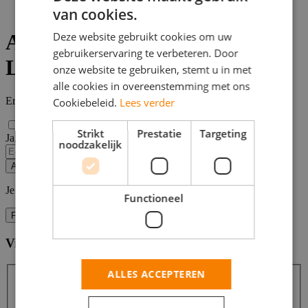
Administratieve vacatures
van cookies.
Deze website gebruikt cookies om uw
Administratieve vacatures in
gebruikerservaring te verbeteren. Door
Leeuwarden
onze website te gebruiken, stemt u in met
alle cookies in overeenstemming met ons
Er zijn
2
Administratieve vacatures in Leeuwarden gevonden.
Cookiebeleid.
Lees verder
Strikt
Prestatie
Targeting
Ja, email mij de nieuwste vacatures van deze zoekopdracht!
noodzakelijk
If
you
Alert opslaan
are
a
Je kunt vacature-alerts op elk moment uitzetten.
Functioneel
human,
ignore
Filters
this
field
Vind hier de baan die bij jou past
Filters
ALLES ACCEPTEREN
Zoeken
Zoeken