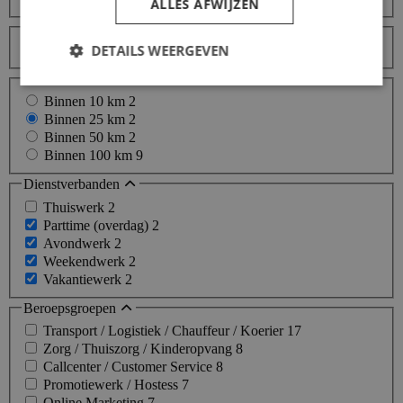
ALLES AFWIJZEN
Sorteer op
DETAILS WEERGEVEN
Afstanden
Binnen 10 km
2
Binnen 25 km
2
Binnen 50 km
2
Binnen 100 km
9
Dienstverbanden
Thuiswerk
2
Parttime (overdag)
2
Avondwerk
2
Weekendwerk
2
Vakantiewerk
2
Beroepsgroepen
Transport / Logistiek / Chauffeur / Koerier
17
Zorg / Thuiszorg / Kinderopvang
8
Callcenter / Customer Service
8
Promotiewerk / Hostess
7
Online Marketing
7