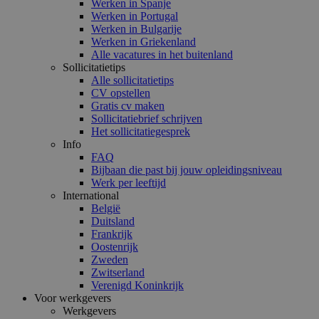
Werken in Spanje
Werken in Portugal
Werken in Bulgarije
Werken in Griekenland
Alle vacatures in het buitenland
Sollicitatietips
Alle sollicitatietips
CV opstellen
Gratis cv maken
Sollicitatiebrief schrijven
Het sollicitatiegesprek
Info
FAQ
Bijbaan die past bij jouw opleidingsniveau
Werk per leeftijd
International
België
Duitsland
Frankrijk
Oostenrijk
Zweden
Zwitserland
Verenigd Koninkrijk
Voor werkgevers
Werkgevers