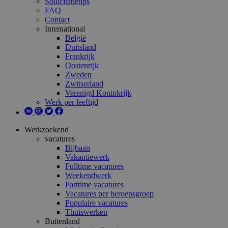
Sollicitatietips
FAQ
Contact
International
België
Duitsland
Frankrijk
Oostenrijk
Zweden
Zwitserland
Verenigd Koninkrijk
Werk per leeftijd
Werkzoekend
vacatures
Bijbaan
Vakantiewerk
Fulltime vacatures
Weekendwerk
Parttime vacatures
Vacatures per beroepsgroep
Populaire vacatures
Thuiswerken
Buitenland