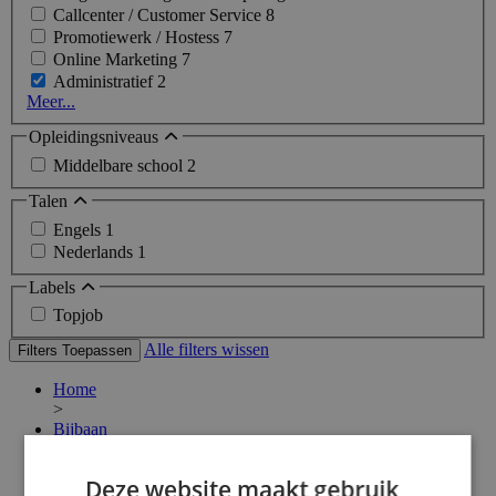
Callcenter / Customer Service
8
Promotiewerk / Hostess
7
Online Marketing
7
Administratief
2
Meer...
Opleidingsniveaus
Middelbare school
2
Talen
Engels
1
Nederlands
1
Labels
Topjob
Alle filters wissen
Filters Toepassen
Home
>
Bijbaan
>
Leeuwarden
Deze website maakt gebruik
>