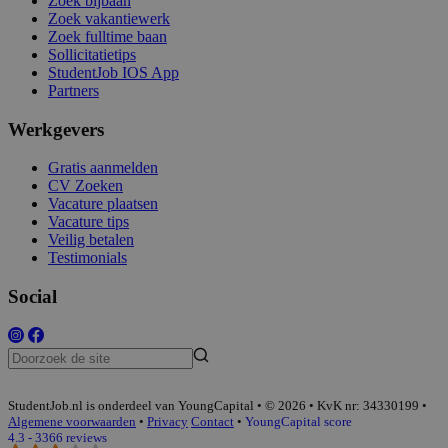
Zoek bijbaan
Zoek vakantiewerk
Zoek fulltime baan
Sollicitatietips
StudentJob IOS App
Partners
Werkgevers
Gratis aanmelden
CV Zoeken
Vacature plaatsen
Vacature tips
Veilig betalen
Testimonials
Social
StudentJob.nl is onderdeel van YoungCapital • © 2026 • KvK nr: 34330199 •
Algemene voorwaarden
•
Privacy
Contact
•
YoungCapital score
4.3 - 3366 reviews