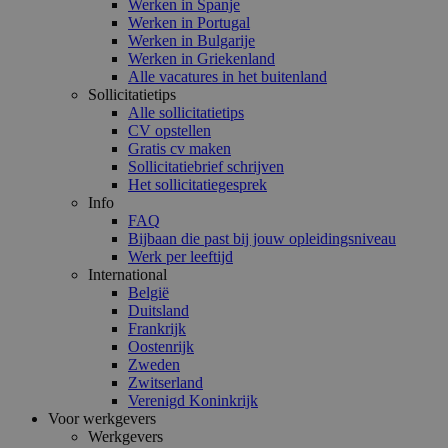
Werken in Spanje
Werken in Portugal
Werken in Bulgarije
Werken in Griekenland
Alle vacatures in het buitenland
Sollicitatietips
Alle sollicitatietips
CV opstellen
Gratis cv maken
Sollicitatiebrief schrijven
Het sollicitatiegesprek
Info
FAQ
Bijbaan die past bij jouw opleidingsniveau
Werk per leeftijd
International
België
Duitsland
Frankrijk
Oostenrijk
Zweden
Zwitserland
Verenigd Koninkrijk
Voor werkgevers
Werkgevers