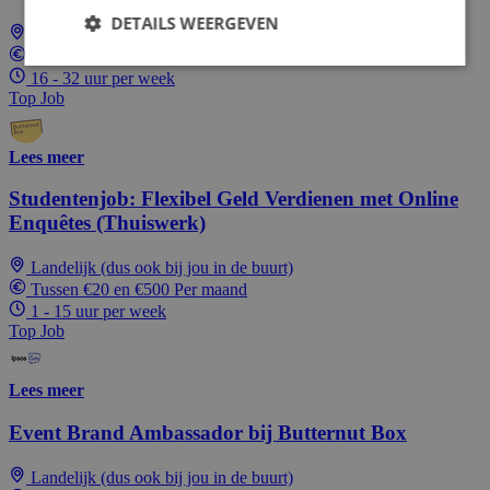
DETAILS WEERGEVEN
Landelijk (dus ook bij jou in de buurt)
€17,91 per uur
16 - 32 uur per week
Top Job
Lees meer
Studentenjob: Flexibel Geld Verdienen met Online
Enquêtes (Thuiswerk)
Landelijk (dus ook bij jou in de buurt)
Tussen €20 en €500 Per maand
1 - 15 uur per week
Top Job
Lees meer
Event Brand Ambassador bij Butternut Box
Landelijk (dus ook bij jou in de buurt)