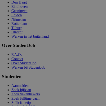
Den Haag
Eindhoven
Groningen
Leiden
Nijmegen
Rotterdam
Tilburg
Utrecht
Werken in het buitenland
Over StudentJob
F.A.Q.
Contact
Over StudentJob
Werken bij StudentJob
Studenten
Aanmelden
Zoek bijbaan
Zoek vakantiewerk
Zoek fulltime baan
Sollicitatietips