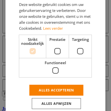
Zorg / Thuiszorg / Kinderopvang
87
Deze website gebruikt cookies om uw
Horeca / Catering
55
gebruikerservaring te verbeteren. Door
Commercieel / Verkoop / Inkoop
45
onze website te gebruiken, stemt u in met
Administratief
16
alle cookies in overeenstemming met ons
Promotiewerk / Hostess
10
Cookiebeleid.
Lees verder
Meer...
Opleidingsniveaus
Strikt
Prestatie
Targeting
Middelbare school
10
noodzakelijk
MBO
9
HBO
9
Universiteit
9
Functioneel
Talen
Nederlands
7
Labels
Topjob
ALLES ACCEPTEREN
Alle filters wissen
Filters Toepassen
Ja, email mij de nieuwste vacatures van deze zoekopdracht!
ALLES AFWIJZEN
Junior Sales Medewerker bij Butternut Box