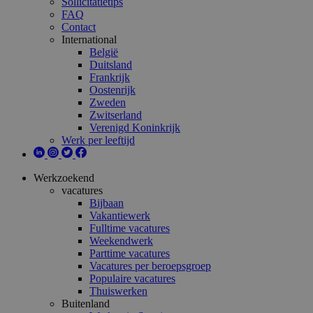
Sollicitatietips
FAQ
Contact
International
België
Duitsland
Frankrijk
Oostenrijk
Zweden
Zwitserland
Verenigd Koninkrijk
Werk per leeftijd
Werkzoekend
vacatures
Bijbaan
Vakantiewerk
Fulltime vacatures
Weekendwerk
Parttime vacatures
Vacatures per beroepsgroep
Populaire vacatures
Thuiswerken
Buitenland