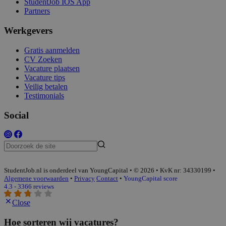
StudentJob IOS App
Partners
Werkgevers
Gratis aanmelden
CV Zoeken
Vacature plaatsen
Vacature tips
Veilig betalen
Testimonials
Social
StudentJob.nl is onderdeel van YoungCapital • © 2026 • KvK nr: 34330199 •
Algemene voorwaarden
•
Privacy
Contact
•
YoungCapital score
4.3 - 3366 reviews
Close
Hoe sorteren wij vacatures?