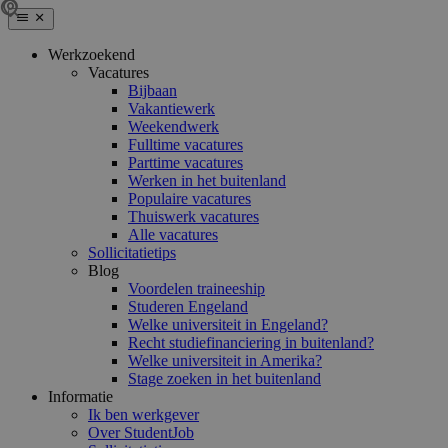
Werkzoekend
Vacatures
Bijbaan
Vakantiewerk
Weekendwerk
Fulltime vacatures
Parttime vacatures
Werken in het buitenland
Populaire vacatures
Thuiswerk vacatures
Alle vacatures
Sollicitatietips
Blog
Voordelen traineeship
Studeren Engeland
Welke universiteit in Engeland?
Recht studiefinanciering in buitenland?
Welke universiteit in Amerika?
Stage zoeken in het buitenland
Informatie
Ik ben werkgever
Over StudentJob