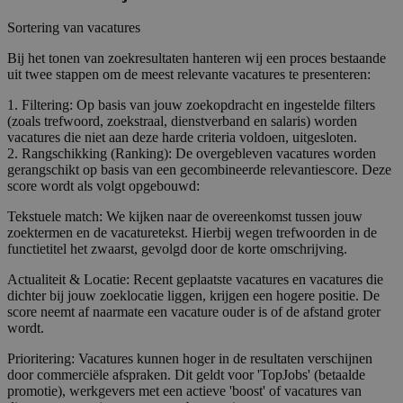
Sortering van vacatures
Bij het tonen van zoekresultaten hanteren wij een proces bestaande
uit twee stappen om de meest relevante vacatures te presenteren:
1. Filtering: Op basis van jouw zoekopdracht en ingestelde filters
(zoals trefwoord, zoekstraal, dienstverband en salaris) worden
vacatures die niet aan deze harde criteria voldoen, uitgesloten.
2. Rangschikking (Ranking): De overgebleven vacatures worden
gerangschikt op basis van een gecombineerde relevantiescore. Deze
score wordt als volgt opgebouwd:
Tekstuele match: We kijken naar de overeenkomst tussen jouw
zoektermen en de vacaturetekst. Hierbij wegen trefwoorden in de
functietitel het zwaarst, gevolgd door de korte omschrijving.
Actualiteit & Locatie: Recent geplaatste vacatures en vacatures die
dichter bij jouw zoeklocatie liggen, krijgen een hogere positie. De
score neemt af naarmate een vacature ouder is of de afstand groter
wordt.
Prioritering: Vacatures kunnen hoger in de resultaten verschijnen
door commerciële afspraken. Dit geldt voor 'TopJobs' (betaalde
promotie), werkgevers met een actieve 'boost' of vacatures van