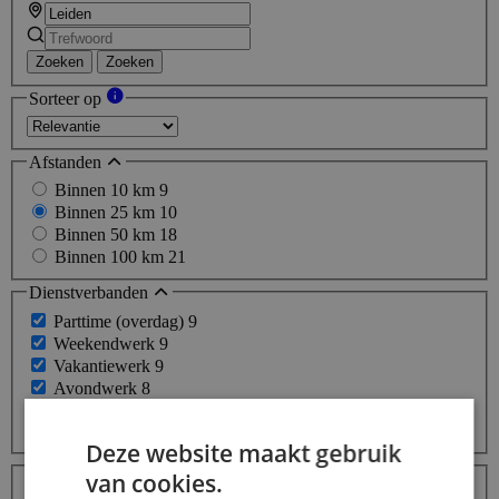
Zoeken
Zoeken
Sorteer op
Afstanden
Binnen 10 km
9
Binnen 25 km
10
Binnen 50 km
18
Binnen 100 km
21
Dienstverbanden
Parttime (overdag)
9
Weekendwerk
9
Vakantiewerk
9
Avondwerk
8
Thuiswerk
4
Meer...
Deze website maakt gebruik
Beroepsgroepen
van cookies.
Transport / Logistiek / Chauffeur / Koerier
155