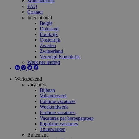
Sollicitatietips
FAQ
Contact
International
België
Duitsland
Frankrijk
Oostenrijk
Zweden
Zwitserland
Verenigd Koninkrijk
Werk per leeftijd
Werkzoekend
vacatures
Bijbaan
Vakantiewerk
Fulltime vacatures
Weekendwerk
Parttime vacatures
Vacatures per beroepsgroep
Populaire vacatures
Thuiswerken
Buitenland