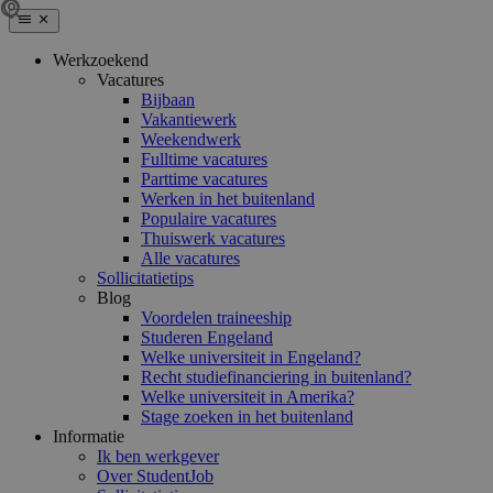
Werkzoekend
Vacatures
Bijbaan
Vakantiewerk
Weekendwerk
Fulltime vacatures
Parttime vacatures
Werken in het buitenland
Populaire vacatures
Thuiswerk vacatures
Alle vacatures
Sollicitatietips
Blog
Voordelen traineeship
Studeren Engeland
Welke universiteit in Engeland?
Recht studiefinanciering in buitenland?
Welke universiteit in Amerika?
Stage zoeken in het buitenland
Informatie
Ik ben werkgever
Over StudentJob