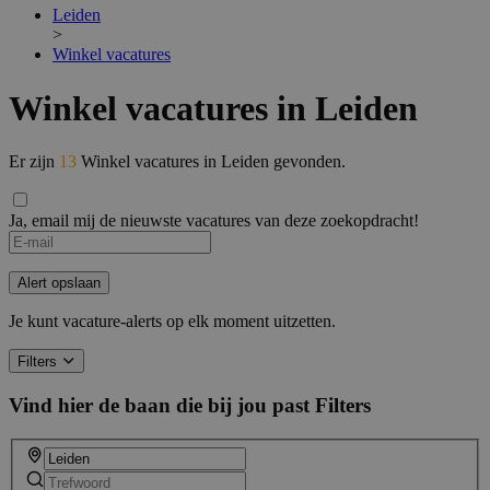
Leiden
>
Winkel vacatures
Winkel vacatures in Leiden
Er zijn
13
Winkel vacatures in Leiden gevonden.
Ja, email mij de nieuwste vacatures van deze zoekopdracht!
If
you
are
Alert opslaan
a
human,
Je kunt vacature-alerts op elk moment uitzetten.
ignore
this
Filters
field
Vind hier de baan die bij jou past
Filters