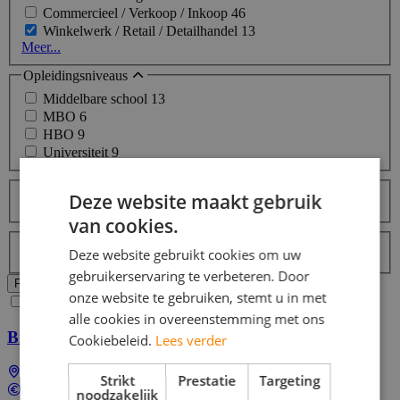
Commercieel / Verkoop / Inkoop
46
Winkelwerk / Retail / Detailhandel
13
Meer...
Opleidingsniveaus
Middelbare school
13
MBO
6
HBO
9
Universiteit
9
Talen
Deze website maakt gebruik
Nederlands
13
van cookies.
Labels
Deze website gebruikt cookies om uw
Topjob
gebruikerservaring te verbeteren. Door
Alle filters wissen
Filters Toepassen
onze website te gebruiken, stemt u in met
Ja, email mij de nieuwste vacatures van deze zoekopdracht!
alle cookies in overeenstemming met ons
Bijbaan Bezorger
Cookiebeleid.
Lees verder
Landelijk (dus ook bij jou in de buurt)
Strikt
Prestatie
Targeting
Tussen €11,99 en €18,63 per uur
noodzakelijk