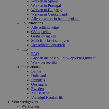
Werken in Spanje
Werken in Portugal
Werken in Bulgarije
Werken in Griekenland
Alle vacatures in het buitenland
Sollicitatietips
Alle sollicitatietips
CV opstellen
Gratis cv maken
Sollicitatiebrief schrijven
Het sollicitatiegesprek
Info
FAQ
Bijbaan die past bij jouw opleidingsniveau
Werk per leeftijd
International
België
Duitsland
Frankrijk
Oostenrijk
Zweden
Zwitserland
Verenigd Koninkrijk
Voor werkgevers
Werkgevers