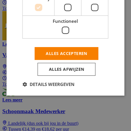
Parttime (overdag)
Top Job
Functioneel
Lees meer
ALLES ACCEPTEREN
Vakantiewerk Schoonmaak
Landelijk (dus ook bij jou in de buurt)
ALLES AFWIJZEN
Tussen €14,39 en €18,62 per uur
1 - 40 uur per week
DETAILS WEERGEVEN
Top Job
Lees meer
Schoonmaak Medewerker
Landelijk (dus ook bij jou in de buurt)
Tussen €14,39 en €18,62 per uur