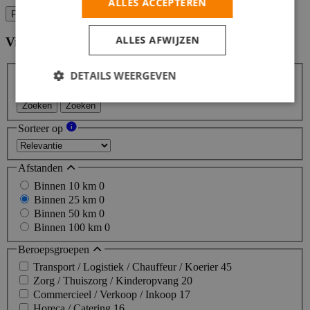
ALLES ACCEPTEREN
Filters
ALLES AFWIJZEN
Vind hier de baan die bij jou past
Filters
DETAILS WEERGEVEN
Zoeken
Zoeken
Sorteer op
Afstanden
Binnen 10 km
0
Binnen 25 km
0
Binnen 50 km
0
Binnen 100 km
0
Beroepsgroepen
Transport / Logistiek / Chauffeur / Koerier
45
Zorg / Thuiszorg / Kinderopvang
20
Commercieel / Verkoop / Inkoop
17
Horeca / Catering
16