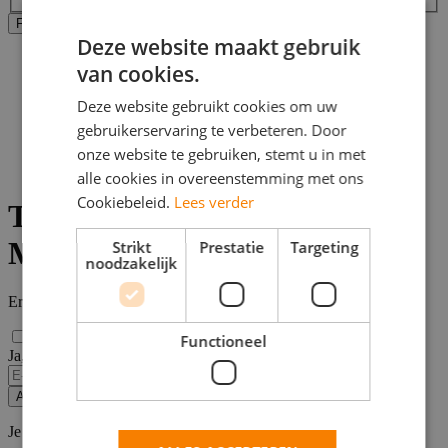
Alle filters wissen
Filters Toepassen
Deze website maakt gebruik
Home
van cookies.
>
Bijbaan
Deze website gebruikt cookies om uw
>
gebruikerservaring te verbeteren. Door
Maastricht
>
onze website te gebruiken, stemt u in met
Technische vacatures
alle cookies in overeenstemming met ons
Cookiebeleid.
Lees verder
Technische vacatures in
Maastricht
Strikt
Prestatie
Targeting
noodzakelijk
Er zijn
0
Technische vacatures in Maastricht gevonden.
Functioneel
Ja, email mij de nieuwste vacatures van deze zoekopdracht!
Alert opslaan
Je kunt vacature-alerts op elk moment uitzetten.