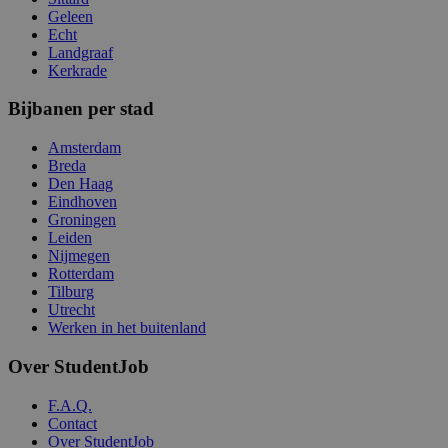
Geleen
Echt
Landgraaf
Kerkrade
Bijbanen per stad
Amsterdam
Breda
Den Haag
Eindhoven
Groningen
Leiden
Nijmegen
Rotterdam
Tilburg
Utrecht
Werken in het buitenland
Over StudentJob
F.A.Q.
Contact
Over StudentJob