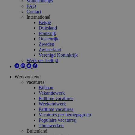
Sollicitatietips
FAQ
Contact
International
België
Duitsland
Frankrijk
Oostenrijk
Zweden
Zwitserland
Verenigd Koninkrijk
Werk per leeftijd
Werkzoekend
vacatures
Bijbaan
Vakantiewerk
Fulltime vacatures
Weekendwerk
Parttime vacatures
Vacatures per beroepsgroep
Populaire vacatures
Thuiswerken
Buitenland