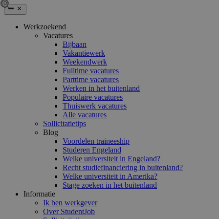
Werkzoekend
Vacatures
Bijbaan
Vakantiewerk
Weekendwerk
Fulltime vacatures
Parttime vacatures
Werken in het buitenland
Populaire vacatures
Thuiswerk vacatures
Alle vacatures
Sollicitatietips
Blog
Voordelen traineeship
Studeren Engeland
Welke universiteit in Engeland?
Recht studiefinanciering in buitenland?
Welke universiteit in Amerika?
Stage zoeken in het buitenland
Informatie
Ik ben werkgever
Over StudentJob