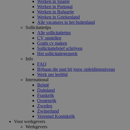
Werken in Spanje
Werken in Portugal
Werken in Bulgarije
Werken in Griekenland
Alle vacatures in het buitenland
Sollicitatietips
Alle sollicitatietips
CV opstellen
Gratis cv maken
Sollicitatiebrief schrijven
Het sollicitatiegesprek
Info
FAQ
Bijbaan die past bij jouw opleidingsniveau
Werk per leeftijd
International
België
Duitsland
Frankrijk
Oostenrijk
Zweden
Zwitserland
Verenigd Koninkrijk
Voor werkgevers
Werkgevers