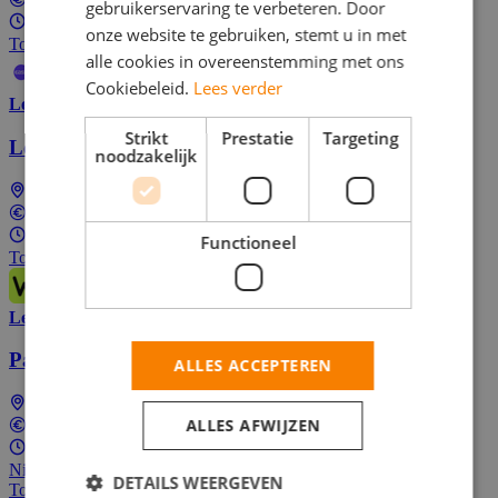
Tussen €11,62 en €16,24 per uur
gebruikerservaring te verbeteren. Door
1 - 40 uur per week
onze website te gebruiken, stemt u in met
Top Job
alle cookies in overeenstemming met ons
Cookiebeleid.
Lees verder
Lees meer
Strikt
Prestatie
Targeting
Logistiek medewerker
noodzakelijk
Landelijk (dus ook bij jou in de buurt)
Tussen €11,00 en €22,00 per uur
10 - 30 uur per week
Functioneel
Top Job
Lees meer
Parttime Postbezorger op elektrische (bak)fiets
ALLES ACCEPTEREN
Alphen aan den Rijn
ALLES AFWIJZEN
€16,19 per uur
Parttime (overdag)
Nieuw! Solliciteer als één van de eersten
DETAILS WEERGEVEN
Top Job