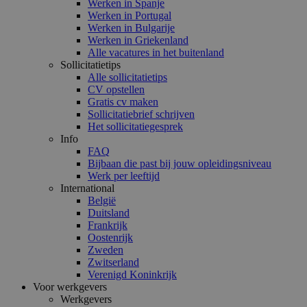
Werken in Spanje
Werken in Portugal
Werken in Bulgarije
Werken in Griekenland
Alle vacatures in het buitenland
Sollicitatietips
Alle sollicitatietips
CV opstellen
Gratis cv maken
Sollicitatiebrief schrijven
Het sollicitatiegesprek
Info
FAQ
Bijbaan die past bij jouw opleidingsniveau
Werk per leeftijd
International
België
Duitsland
Frankrijk
Oostenrijk
Zweden
Zwitserland
Verenigd Koninkrijk
Voor werkgevers
Werkgevers