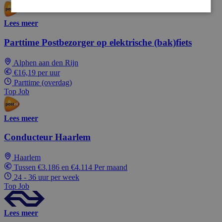
Lees meer
Parttime Postbezorger op elektrische (bak)fiets
Alphen aan den Rijn
€16,19 per uur
Parttime (overdag)
Top Job
Lees meer
Conducteur Haarlem
Haarlem
Tussen €3.186 en €4.114 Per maand
24 - 36 uur per week
Top Job
Lees meer