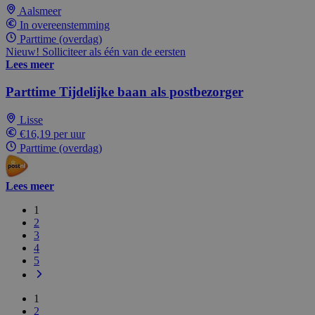
Aalsmeer
In overeenstemming
Parttime (overdag)
Nieuw! Solliciteer als één van de eersten
Lees meer
Parttime Tijdelijke baan als postbezorger
Lisse
€16,19 per uur
Parttime (overdag)
Lees meer
1
2
3
4
5
1
2