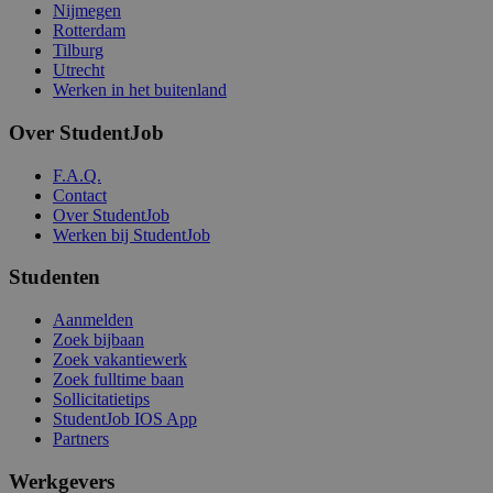
Nijmegen
Rotterdam
Tilburg
Utrecht
Werken in het buitenland
Over StudentJob
F.A.Q.
Contact
Over StudentJob
Werken bij StudentJob
Studenten
Aanmelden
Zoek bijbaan
Zoek vakantiewerk
Zoek fulltime baan
Sollicitatietips
StudentJob IOS App
Partners
Werkgevers