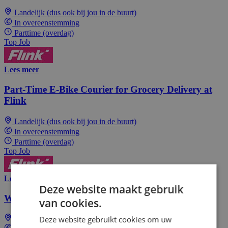
Landelijk (dus ook bij jou in de buurt)
In overeenstemming
Parttime (overdag)
Top Job
Lees meer
Part-Time E-Bike Courier for Grocery Delivery at
Flink
Landelijk (dus ook bij jou in de buurt)
In overeenstemming
Parttime (overdag)
Top Job
Lees meer
Deze website maakt gebruik
Wordt Hiker (auto's vervoeren) bij Easy Way!
van cookies.
Deze website gebruikt cookies om uw
Landelijk (dus ook bij jou in de buurt)