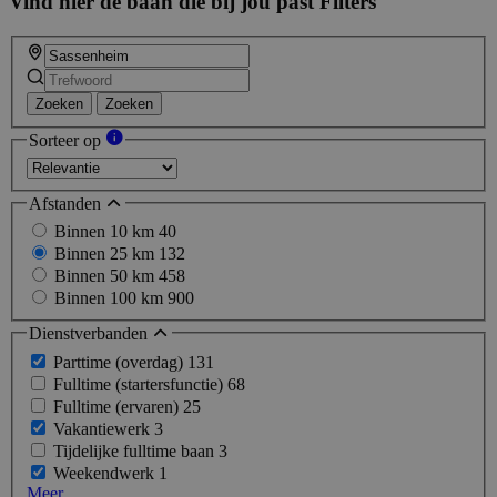
Vind hier de baan die bij jou past
Filters
Zoeken
Zoeken
Sorteer op
Afstanden
Binnen 10 km
40
Binnen 25 km
132
Binnen 50 km
458
Binnen 100 km
900
Dienstverbanden
Parttime (overdag)
131
Fulltime (startersfunctie)
68
Fulltime (ervaren)
25
Vakantiewerk
3
Tijdelijke fulltime baan
3
Weekendwerk
1
Meer...