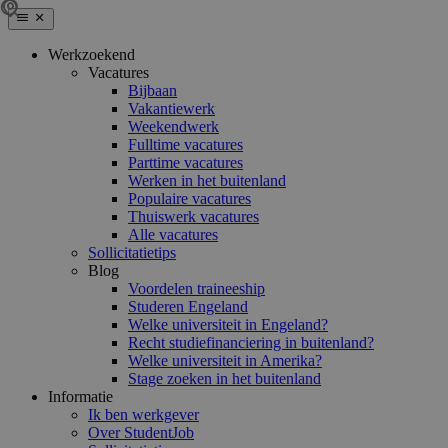
Werkzoekend
Vacatures
Bijbaan
Vakantiewerk
Weekendwerk
Fulltime vacatures
Parttime vacatures
Werken in het buitenland
Populaire vacatures
Thuiswerk vacatures
Alle vacatures
Sollicitatietips
Blog
Voordelen traineeship
Studeren Engeland
Welke universiteit in Engeland?
Recht studiefinanciering in buitenland?
Welke universiteit in Amerika?
Stage zoeken in het buitenland
Informatie
Ik ben werkgever
Over StudentJob