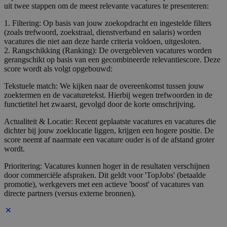
uit twee stappen om de meest relevante vacatures te presenteren:
1. Filtering: Op basis van jouw zoekopdracht en ingestelde filters
(zoals trefwoord, zoekstraal, dienstverband en salaris) worden
vacatures die niet aan deze harde criteria voldoen, uitgesloten.
2. Rangschikking (Ranking): De overgebleven vacatures worden
gerangschikt op basis van een gecombineerde relevantiescore. Deze
score wordt als volgt opgebouwd:
Tekstuele match: We kijken naar de overeenkomst tussen jouw
zoektermen en de vacaturetekst. Hierbij wegen trefwoorden in de
functietitel het zwaarst, gevolgd door de korte omschrijving.
Actualiteit & Locatie: Recent geplaatste vacatures en vacatures die
dichter bij jouw zoeklocatie liggen, krijgen een hogere positie. De
score neemt af naarmate een vacature ouder is of de afstand groter
wordt.
Prioritering: Vacatures kunnen hoger in de resultaten verschijnen
door commerciële afspraken. Dit geldt voor 'TopJobs' (betaalde
promotie), werkgevers met een actieve 'boost' of vacatures van
directe partners (versus externe bronnen).