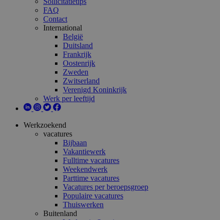
Sollicitatietips
FAQ
Contact
International
België
Duitsland
Frankrijk
Oostenrijk
Zweden
Zwitserland
Verenigd Koninkrijk
Werk per leeftijd
Werkzoekend
vacatures
Bijbaan
Vakantiewerk
Fulltime vacatures
Weekendwerk
Parttime vacatures
Vacatures per beroepsgroep
Populaire vacatures
Thuiswerken
Buitenland