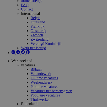
Sollicitatietips
FAQ
Contact
International
België
Duitsland
Frankrijk
Oostenrijk
Zweden
Zwitserland
Verenigd Koninkrijk
Werk per leeftijd
Werkzoekend
vacatures
Bijbaan
Vakantiewerk
Fulltime vacatures
Weekendwerk
Parttime vacatures
Vacatures per beroepsgroep
Populaire vacatures
Thuiswerken
Buitenland