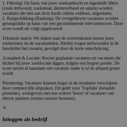
1. Filtering: Op basis van jouw zoekopdracht en ingestelde filters
(zoals trefwoord, zoekstraal, dienstverband en salaris) worden
vacatures die niet aan deze harde criteria voldoen, uitgesloten.
2. Rangschikking (Ranking): De overgebleven vacatures worden
gerangschikt op basis van een gecombineerde relevantiescore. Deze
score wordt als volgt opgebouwd:
Tekstuele match: We kijken naar de overeenkomst tussen jouw
zoektermen en de vacaturetekst. Hierbij wegen trefwoorden in de
functietitel het zwaarst, gevolgd door de korte omschrijving.
Actualiteit & Locatie: Recent geplaatste vacatures en vacatures die
dichter bij jouw zoeklocatie liggen, krijgen een hogere positie. De
score neemt af naarmate een vacature ouder is of de afstand groter
wordt.
Prioritering: Vacatures kunnen hoger in de resultaten verschijnen
door commerciële afspraken. Dit geldt voor 'TopJobs' (betaalde
promotie), werkgevers met een actieve 'boost' of vacatures van
directe partners (versus externe bronnen).
Inloggen als bedrijf