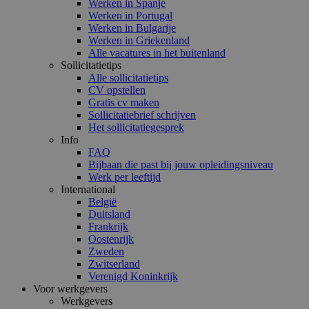
Werken in Spanje
Werken in Portugal
Werken in Bulgarije
Werken in Griekenland
Alle vacatures in het buitenland
Sollicitatietips
Alle sollicitatietips
CV opstellen
Gratis cv maken
Sollicitatiebrief schrijven
Het sollicitatiegesprek
Info
FAQ
Bijbaan die past bij jouw opleidingsniveau
Werk per leeftijd
International
België
Duitsland
Frankrijk
Oostenrijk
Zweden
Zwitserland
Verenigd Koninkrijk
Voor werkgevers
Werkgevers