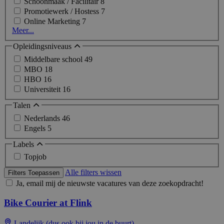
Schoonmaak / Facilitair
8
Promotiewerk / Hostess
7
Online Marketing
7
Meer...
Opleidingsniveaus
Middelbare school
49
MBO
18
HBO
16
Universiteit
16
Talen
Nederlands
46
Engels
5
Labels
Topjob
Alle filters wissen
Filters Toepassen
Ja, email mij de nieuwste vacatures van deze zoekopdracht!
Bike Courier at Flink
Landelijk (dus ook bij jou in de buurt)