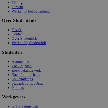
Tilburg
Utrecht
Werken in het buitenland
Over StudentJob
F.A.Q.
Contact
Over StudentJob
Werken bij StudentJob
Studenten
Aanmelden
Zoek bijbaan
Zoek vakantiewerk
Zoek fulltime baan
Sollicitatietips
StudentJob IOS App
Partners
Werkgevers
Gratis aanmelden