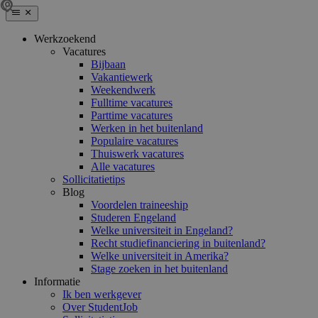
Werkzoekend
Vacatures
Bijbaan
Vakantiewerk
Weekendwerk
Fulltime vacatures
Parttime vacatures
Werken in het buitenland
Populaire vacatures
Thuiswerk vacatures
Alle vacatures
Sollicitatietips
Blog
Voordelen traineeship
Studeren Engeland
Welke universiteit in Engeland?
Recht studiefinanciering in buitenland?
Welke universiteit in Amerika?
Stage zoeken in het buitenland
Informatie
Ik ben werkgever
Over StudentJob