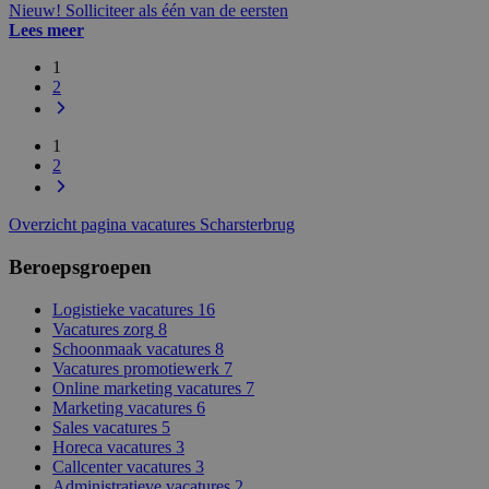
Nieuw! Solliciteer als één van de eersten
Lees meer
1
2
1
2
Overzicht pagina vacatures Scharsterbrug
Beroepsgroepen
Logistieke vacatures
16
Vacatures zorg
8
Schoonmaak vacatures
8
Vacatures promotiewerk
7
Online marketing vacatures
7
Marketing vacatures
6
Sales vacatures
5
Horeca vacatures
3
Callcenter vacatures
3
Administratieve vacatures
2