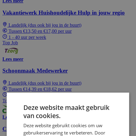
Lees meer
Vakantiewerk Huishoudelijke Hulp in jouw regio
Landelijk (dus ook bij jou in de buurt)
Tussen €13,50 en €17,00 per uur
1 - 40 uur per week
Top Job
Lees meer
Schoonmaak Medewerker
Landelijk (dus ook bij jou in de buurt)
Tussen €14,39 en €18,62 per uur
1 - 40 uur per week
Top Job
Deze website maakt gebruik
van cookies.
Lees meer
Deze website gebruikt cookies om uw
Callcenter medewerker bij Butternut Box
gebruikerservaring te verbeteren. Door