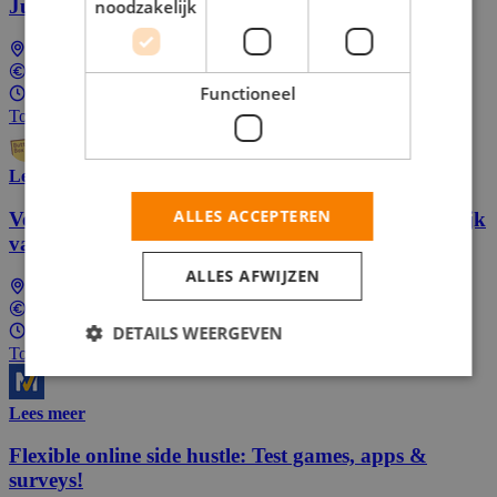
Junior Sales Medewerker bij Butternut Box
noodzakelijk
Landelijk (dus ook bij jou in de buurt)
€17,91 per uur
Functioneel
16 - 32 uur per week
Top Job
Lees meer
ALLES ACCEPTEREN
Verdien extra geld met online enquêtes. Gemakkelijk
vanuit huis of onderweg.
ALLES AFWIJZEN
Landelijk (dus ook bij jou in de buurt)
In overeenstemming
DETAILS WEERGEVEN
4 - 32 uur per week
Top Job
Lees meer
Flexible online side hustle: Test games, apps &
surveys!