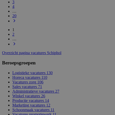
3
4
…
20
1
2
…
Overzicht pagina vacatures Schiphol
Beroepsgroepen
Logistieke vacatures
130
Horeca vacatures
110
Vacatures zorg
106
Sales vacatures
71
Administratieve vacatures
27
Winkel vacatures
26
Productie vacatures
14
Marketing vacatures
12
Schoonmaak vacatures
11
Vacatures promotiewerk
11