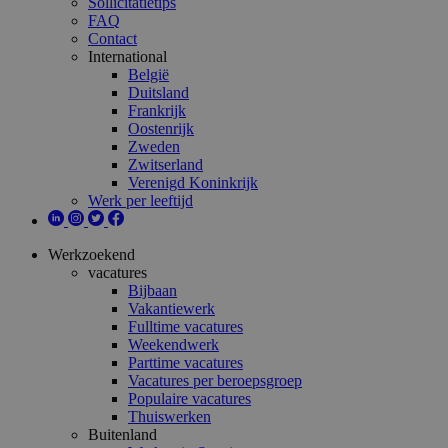
Sollicitatietips
FAQ
Contact
International
België
Duitsland
Frankrijk
Oostenrijk
Zweden
Zwitserland
Verenigd Koninkrijk
Werk per leeftijd
Werkzoekend
vacatures
Bijbaan
Vakantiewerk
Fulltime vacatures
Weekendwerk
Parttime vacatures
Vacatures per beroepsgroep
Populaire vacatures
Thuiswerken
Buitenland