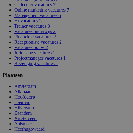
Callcenter vacatures
7
Online marketing vacatures
7
Management vacatures
6
Hr vacatures
5
Trainer vacatures
3
Vacatures onderwijs
2
Financiele vacatures
2
Receptioniste vacatures
2
Vacatures bouw
2
Juridische vacatures
1
Projectmanager vacatures
1
Beveiliging vacatures
1
Plaatsen
Amsterdam
Alkmaar
Hoofddorp
Haarlem
Hilversum
Zaandam
Amstelveen
Aalsmeer
Heerhugowaard