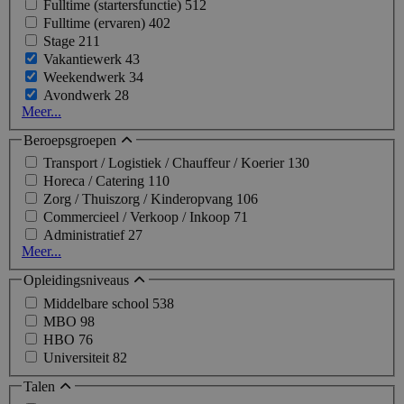
Fulltime (startersfunctie)
512
Fulltime (ervaren)
402
Stage
211
Vakantiewerk
43
Weekendwerk
34
Avondwerk
28
Meer...
Beroepsgroepen
Transport / Logistiek / Chauffeur / Koerier
130
Horeca / Catering
110
Zorg / Thuiszorg / Kinderopvang
106
Commercieel / Verkoop / Inkoop
71
Administratief
27
Meer...
Opleidingsniveaus
Middelbare school
538
MBO
98
HBO
76
Universiteit
82
Talen