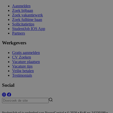
Aanmelden
Zoek bijbaan
Zoek vakantiewerk
Zoek fulltime baan
Sollicitatietips
StudentJob IOS App
Partners
Werkgevers
Gratis aanmelden
CV Zoeken
Vacature plaatsen
Vacature tips
Veilig betalen
Testimonials
Social
StudentJob.nl is onderdeel van YoungCapital • © 2026 • KvK nr: 34330199 •