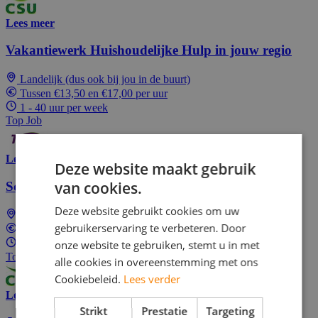
Lees meer
Vakantiewerk Huishoudelijke Hulp in jouw regio
Landelijk (dus ook bij jou in de buurt)
Tussen €13,50 en €17,00 per uur
1 - 40 uur per week
Top Job
Lees meer
Deze website maakt gebruik
van cookies.
Schoonmaak Medewerker
Deze website gebruikt cookies om uw
Landelijk (dus ook bij jou in de buurt)
gebruikerservaring te verbeteren. Door
Tussen €14,39 en €18,62 per uur
onze website te gebruiken, stemt u in met
1 - 40 uur per week
Top Job
alle cookies in overeenstemming met ons
Cookiebeleid.
Lees verder
Lees meer
Strikt
Prestatie
Targeting