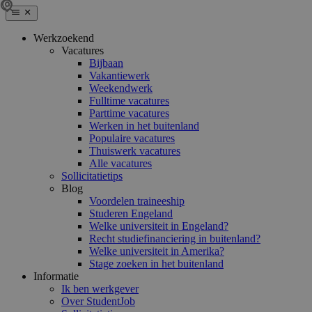
Werkzoekend
Vacatures
Bijbaan
Vakantiewerk
Weekendwerk
Fulltime vacatures
Parttime vacatures
Werken in het buitenland
Populaire vacatures
Thuiswerk vacatures
Alle vacatures
Sollicitatietips
Blog
Voordelen traineeship
Studeren Engeland
Welke universiteit in Engeland?
Recht studiefinanciering in buitenland?
Welke universiteit in Amerika?
Stage zoeken in het buitenland
Informatie
Ik ben werkgever
Over StudentJob