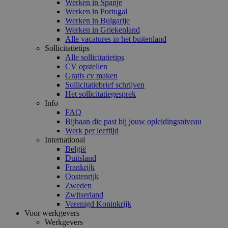
Werken in Spanje
Werken in Portugal
Werken in Bulgarije
Werken in Griekenland
Alle vacatures in het buitenland
Sollicitatietips
Alle sollicitatietips
CV opstellen
Gratis cv maken
Sollicitatiebrief schrijven
Het sollicitatiegesprek
Info
FAQ
Bijbaan die past bij jouw opleidingsniveau
Werk per leeftijd
International
België
Duitsland
Frankrijk
Oostenrijk
Zweden
Zwitserland
Verenigd Koninkrijk
Voor werkgevers
Werkgevers