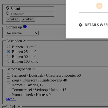
Zoeken
Zoeken
DETAILS WE
Sorteer op
Afstanden
Binnen 10 km
0
Binnen 25 km
0
Binnen 50 km
0
Binnen 100 km
0
Beroepsgroepen
Transport / Logistiek / Chauffeur / Koerier
50
Zorg / Thuiszorg / Kinderopvang
40
Horeca / Catering
17
Commercieel / Verkoop / Inkoop
15
Promotiewerk / Hostess
9
Meer...
Labels