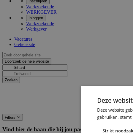
Inschrijven
Werkzoekende
WERKGEVER
Inloggen
Werkzoekende
Werkgever
Vacatures
Gehele site
Deze websit
Deze website geb
gebruiken, stemt
Filters
Vind hier de baan die bij jou past
Filters
Strikt noodzak