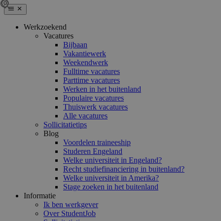
Werkzoekend
Vacatures
Bijbaan
Vakantiewerk
Weekendwerk
Fulltime vacatures
Parttime vacatures
Werken in het buitenland
Populaire vacatures
Thuiswerk vacatures
Alle vacatures
Sollicitatietips
Blog
Voordelen traineeship
Studeren Engeland
Welke universiteit in Engeland?
Recht studiefinanciering in buitenland?
Welke universiteit in Amerika?
Stage zoeken in het buitenland
Informatie
Ik ben werkgever
Over StudentJob