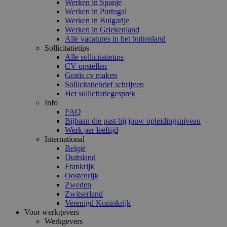
Werken in Spanje
Werken in Portugal
Werken in Bulgarije
Werken in Griekenland
Alle vacatures in het buitenland
Sollicitatietips
Alle sollicitatietips
CV opstellen
Gratis cv maken
Sollicitatiebrief schrijven
Het sollicitatiegesprek
Info
FAQ
Bijbaan die past bij jouw opleidingsniveau
Werk per leeftijd
International
België
Duitsland
Frankrijk
Oostenrijk
Zweden
Zwitserland
Verenigd Koninkrijk
Voor werkgevers
Werkgevers