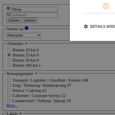
Zoeken
Zoeken
DETAILS WE
Sorteer op
Afstanden
Binnen 10 km
0
Binnen 25 km
0
Binnen 50 km
0
Binnen 100 km
1
Beroepsgroepen
Transport / Logistiek / Chauffeur / Koerier
168
Zorg / Thuiszorg / Kinderopvang
87
Horeca / Catering
43
Callcenter / Customer Service
22
Commercieel / Verkoop / Inkoop
19
Meer...
Labels