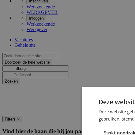
Inschrijven
Werkzoekende
WERKGEVER
Inloggen
Werkzoekende
Werkgever
Vacatures
Gehele site
Deze websit
Deze website geb
gebruiken, stemt
Filters
Vind hier de baan die bij jou past
Filters
Strikt noodzak