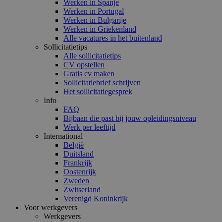
Werken in Spanje
Werken in Portugal
Werken in Bulgarije
Werken in Griekenland
Alle vacatures in het buitenland
Sollicitatietips
Alle sollicitatietips
CV opstellen
Gratis cv maken
Sollicitatiebrief schrijven
Het sollicitatiegesprek
Info
FAQ
Bijbaan die past bij jouw opleidingsniveau
Werk per leeftijd
International
België
Duitsland
Frankrijk
Oostenrijk
Zweden
Zwitserland
Verenigd Koninkrijk
Voor werkgevers
Werkgevers