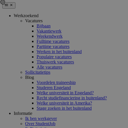
Werkzoekend
Vacatures
Bijbaan
Vakantiewerk
Weekendwerk
Fulltime vacatures
Parttime vacatures
Werken in het buitenland
Populaire vacatures
Thuiswerk vacatures
Alle vacatures
Sollicitatietips
Blog
Voordelen traineeship
Studeren Engeland
Welke universiteit in Engeland?
Recht studiefinanciering in buitenland?
Welke universiteit in Amerika?
Stage zoeken in het buitenland
Informatie
Ik ben werkgever
Over StudentJob