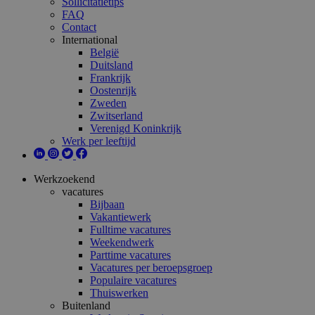
Sollicitatietips
FAQ
Contact
International
België
Duitsland
Frankrijk
Oostenrijk
Zweden
Zwitserland
Verenigd Koninkrijk
Werk per leeftijd
Werkzoekend
vacatures
Bijbaan
Vakantiewerk
Fulltime vacatures
Weekendwerk
Parttime vacatures
Vacatures per beroepsgroep
Populaire vacatures
Thuiswerken
Buitenland