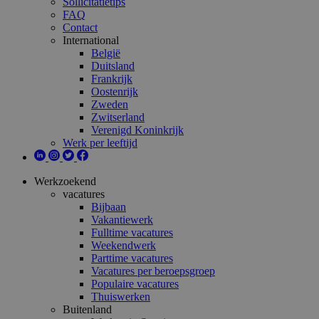
Sollicitatietips
FAQ
Contact
International
België
Duitsland
Frankrijk
Oostenrijk
Zweden
Zwitserland
Verenigd Koninkrijk
Werk per leeftijd
Werkzoekend
vacatures
Bijbaan
Vakantiewerk
Fulltime vacatures
Weekendwerk
Parttime vacatures
Vacatures per beroepsgroep
Populaire vacatures
Thuiswerken
Buitenland