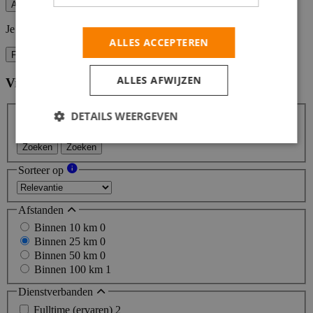
Alert opslaan
Je kunt vacature-alerts op elk moment uitzetten.
ALLES ACCEPTEREN
Filters
ALLES AFWIJZEN
Vind hier de baan die bij jou past
Filters
DETAILS WEERGEVEN
Zoeken
Zoeken
Sorteer op
Afstanden
Binnen 10 km
0
Binnen 25 km
0
Binnen 50 km
0
Binnen 100 km
1
Dienstverbanden
Fulltime (ervaren)
2