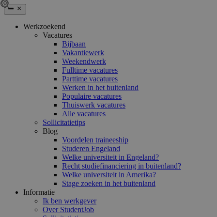
Werkzoekend
Vacatures
Bijbaan
Vakantiewerk
Weekendwerk
Fulltime vacatures
Parttime vacatures
Werken in het buitenland
Populaire vacatures
Thuiswerk vacatures
Alle vacatures
Sollicitatietips
Blog
Voordelen traineeship
Studeren Engeland
Welke universiteit in Engeland?
Recht studiefinanciering in buitenland?
Welke universiteit in Amerika?
Stage zoeken in het buitenland
Informatie
Ik ben werkgever
Over StudentJob