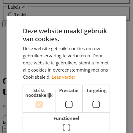
Labels
Topjob
Alle filters wissen
Filters Toepassen
Deze website maakt gebruik
Home
van cookies.
>
Bijbaan
Deze website gebruikt cookies om uw
>
gebruikerservaring te verbeteren. Door
Utrecht
>
onze website te gebruiken, stemt u in met
Consultant vacatures
alle cookies in overeenstemming met ons
Cookiebeleid.
Lees verder
Consultancy vacatures in
Utrecht
Strikt
Prestatie
Targeting
noodzakelijk
Er zijn
0
Consultancy vacatures in Utrecht gevonden.
Functioneel
Ja, email mij de nieuwste vacatures van deze zoekopdracht!