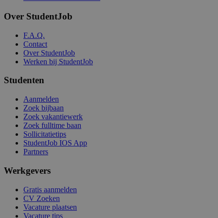
Over StudentJob
F.A.Q.
Contact
Over StudentJob
Werken bij StudentJob
Studenten
Aanmelden
Zoek bijbaan
Zoek vakantiewerk
Zoek fulltime baan
Sollicitatietips
StudentJob IOS App
Partners
Werkgevers
Gratis aanmelden
CV Zoeken
Vacature plaatsen
Vacature tips