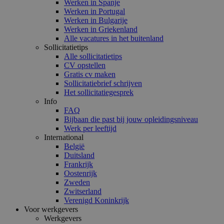
Werken in Spanje
Werken in Portugal
Werken in Bulgarije
Werken in Griekenland
Alle vacatures in het buitenland
Sollicitatietips
Alle sollicitatietips
CV opstellen
Gratis cv maken
Sollicitatiebrief schrijven
Het sollicitatiegesprek
Info
FAQ
Bijbaan die past bij jouw opleidingsniveau
Werk per leeftijd
International
België
Duitsland
Frankrijk
Oostenrijk
Zweden
Zwitserland
Verenigd Koninkrijk
Voor werkgevers
Werkgevers