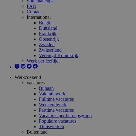
Sollicitatietips
FAQ
Contact
International
België
Duitsland
Frankrijk
Oostenrijk
Zweden
Zwitserland
Verenigd Koninkrijk
Werk per leeftijd
Werkzoekend
vacatures
Bijbaan
Vakantiewerk
Fulltime vacatures
Weekendwerk
Parttime vacatures
Vacatures per beroepsgroep
Populaire vacatures
Thuiswerken
Buitenland