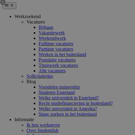
Werkzoekend
Vacatures
Bijbaan
Vakantiewerk
Weekendwerk
Fulltime vacatures
Parttime vacatures
Werken in het buitenland
Populaire vacatures
Thuiswerk vacatures
Alle vacatures
Sollicitatietips
Blog
Voordelen traineeship
Studeren Engeland
Welke universiteit in Engeland?
Recht studiefinanciering in buitenland?
Welke universiteit in Amerika?
Stage zoeken in het buitenland
Informatie
Ik ben werkgever
Over StudentJob