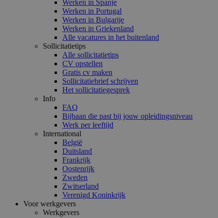
Werken in Spanje
Werken in Portugal
Werken in Bulgarije
Werken in Griekenland
Alle vacatures in het buitenland
Sollicitatietips
Alle sollicitatietips
CV opstellen
Gratis cv maken
Sollicitatiebrief schrijven
Het sollicitatiegesprek
Info
FAQ
Bijbaan die past bij jouw opleidingsniveau
Werk per leeftijd
International
België
Duitsland
Frankrijk
Oostenrijk
Zweden
Zwitserland
Verenigd Koninkrijk
Voor werkgevers
Werkgevers