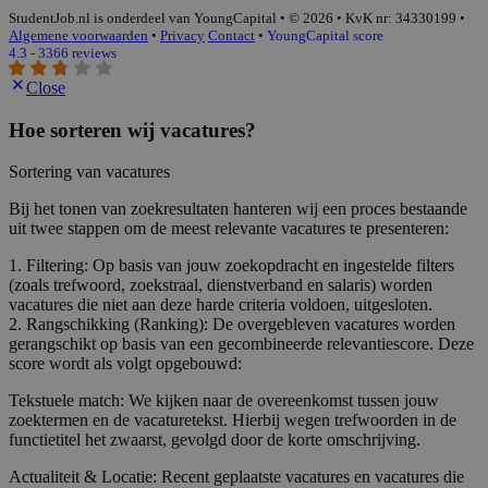
StudentJob.nl is onderdeel van YoungCapital • © 2026 • KvK nr: 34330199 •
Algemene voorwaarden
•
Privacy
Contact
•
YoungCapital score
4.3 - 3366 reviews
Close
Hoe sorteren wij vacatures?
Sortering van vacatures
Bij het tonen van zoekresultaten hanteren wij een proces bestaande
uit twee stappen om de meest relevante vacatures te presenteren:
1. Filtering: Op basis van jouw zoekopdracht en ingestelde filters
(zoals trefwoord, zoekstraal, dienstverband en salaris) worden
vacatures die niet aan deze harde criteria voldoen, uitgesloten.
2. Rangschikking (Ranking): De overgebleven vacatures worden
gerangschikt op basis van een gecombineerde relevantiescore. Deze
score wordt als volgt opgebouwd:
Tekstuele match: We kijken naar de overeenkomst tussen jouw
zoektermen en de vacaturetekst. Hierbij wegen trefwoorden in de
functietitel het zwaarst, gevolgd door de korte omschrijving.
Actualiteit & Locatie: Recent geplaatste vacatures en vacatures die