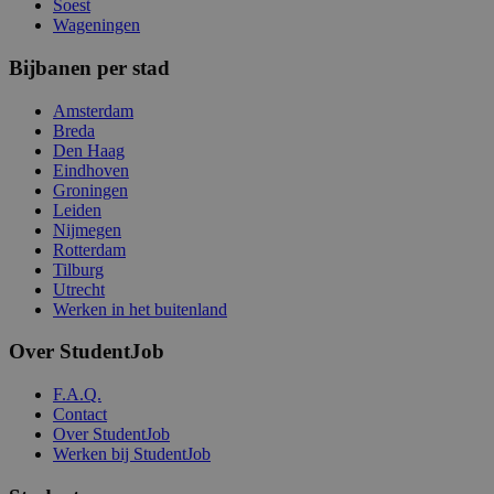
Soest
Wageningen
Bijbanen per stad
Amsterdam
Breda
Den Haag
Eindhoven
Groningen
Leiden
Nijmegen
Rotterdam
Tilburg
Utrecht
Werken in het buitenland
Over StudentJob
F.A.Q.
Contact
Over StudentJob
Werken bij StudentJob