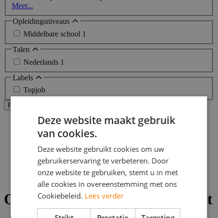
Meer...
Opleidingsniveaus
Middelbare school
1
Talen
Nederlands
1
Labels
Topjob
Alle filters wissen
Filters Toepassen
Deze website maakt gebruik
Home
van cookies.
>
Bijbaan
Deze website gebruikt cookies om uw
>
Utrecht
gebruikerservaring te verbeteren. Door
>
onze website te gebruiken, stemt u in met
Vacatures onderwijs
alle cookies in overeenstemming met ons
Onderwijs vacatures in Utrecht
Cookiebeleid.
Lees verder
Strikt
Prestatie
Targeting