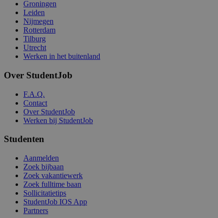
Groningen
Leiden
Nijmegen
Rotterdam
Tilburg
Utrecht
Werken in het buitenland
Over StudentJob
F.A.Q.
Contact
Over StudentJob
Werken bij StudentJob
Studenten
Aanmelden
Zoek bijbaan
Zoek vakantiewerk
Zoek fulltime baan
Sollicitatietips
StudentJob IOS App
Partners