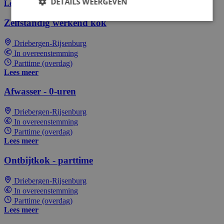
DETAILS WEERGEVEN
Lees meer
Zelfstandig werkend kok
Driebergen-Rijsenburg
In overeenstemming
Parttime (overdag)
Lees meer
Afwasser - 0-uren
Driebergen-Rijsenburg
In overeenstemming
Parttime (overdag)
Lees meer
Ontbijtkok - parttime
Driebergen-Rijsenburg
In overeenstemming
Parttime (overdag)
Lees meer