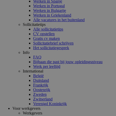
Werken in Spanje
Werken in Portugal
Werken in Bulgarije
Werken in Griekenland
Alle vacatures in het buitenland
Sollicitatietips
Alle sollicitatietips
CV opstellen
Gratis cv maken
Sollicitatiebrief schrijven
Het sollicitatiegesprek
Info
FAQ
Bijbaan die past bij jouw opleidingsniveau
Werk per leeftijd
International
België
Duitsland
Frankrijk
Oostenrijk
Zweden
Zwitserland
Verenigd Koninkrijk
Voor werkgevers
Werkgevers