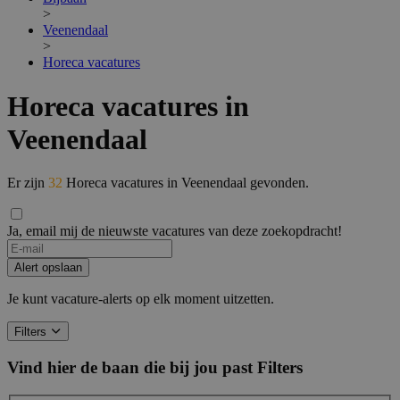
>
Veenendaal
>
Horeca vacatures
Horeca vacatures in
Veenendaal
Er zijn
32
Horeca vacatures in Veenendaal gevonden.
Ja, email mij de nieuwste vacatures van deze zoekopdracht!
If
you
Alert opslaan
are
a
Je kunt vacature-alerts op elk moment uitzetten.
human,
ignore
Filters
this
field
Vind hier de baan die bij jou past
Filters