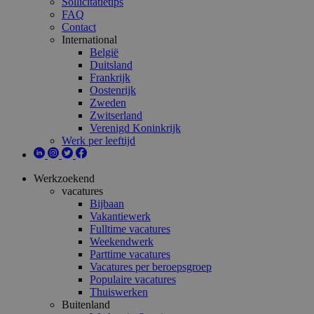
Sollicitatietips
FAQ
Contact
International
België
Duitsland
Frankrijk
Oostenrijk
Zweden
Zwitserland
Verenigd Koninkrijk
Werk per leeftijd
Werkzoekend
vacatures
Bijbaan
Vakantiewerk
Fulltime vacatures
Weekendwerk
Parttime vacatures
Vacatures per beroepsgroep
Populaire vacatures
Thuiswerken
Buitenland