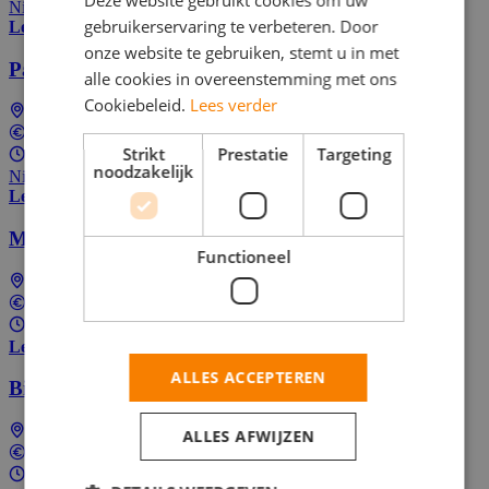
Nieuw! Solliciteer als één van de eersten
gebruikerservaring te verbeteren. Door
Lees meer
onze website te gebruiken, stemt u in met
Parttime Runner
alle cookies in overeenstemming met ons
Cookiebeleid.
Lees verder
Zeist
In overeenstemming
Strikt
Prestatie
Targeting
Parttime (overdag)
noodzakelijk
Nieuw! Solliciteer als één van de eersten
Lees meer
Medewerker spoelkeuken
Functioneel
Wolfheze
€14,99 per uur
20 - 24 uur per week
Lees meer
ALLES ACCEPTEREN
Bijbaan bediening | Bistro LOF - Leersum
Leersum
ALLES AFWIJZEN
In overeenstemming
Parttime (overdag)