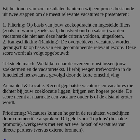
Bij het tonen van zoekresultaten hanteren wij een proces bestaande
uit twee stappen om de meest relevante vacatures te presenteren:
1. Filtering: Op basis van jouw zoekopdracht en ingestelde filters
(zoals trefwoord, zoekstraal, dienstverband en salaris) worden
vacatures die niet aan deze harde criteria voldoen, uitgesloten.
2. Rangschikking (Ranking): De overgebleven vacatures worden
gerangschikt op basis van een gecombineerde relevantiescore. Deze
score wordt als volgt opgebouwd:
Tekstuele match: We kijken naar de overeenkomst tussen jouw
zoektermen en de vacaturetekst. Hierbij wegen trefwoorden in de
functietitel het zwaarst, gevolgd door de korte omschrijving.
Actualiteit & Locatie: Recent geplaatste vacatures en vacatures die
dichter bij jouw zoeklocatie liggen, krijgen een hogere positie. De
score neemt af naarmate een vacature ouder is of de afstand groter
wordt.
Prioritering: Vacatures kunnen hoger in de resultaten verschijnen
door commerciële afspraken. Dit geldt voor 'TopJobs' (betaalde
promotie), werkgevers met een actieve 'boost' of vacatures van
directe partners (versus externe bronnen).