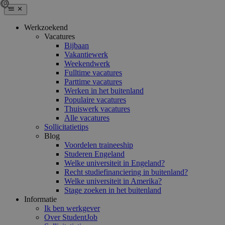
Werkzoekend
Vacatures
Bijbaan
Vakantiewerk
Weekendwerk
Fulltime vacatures
Parttime vacatures
Werken in het buitenland
Populaire vacatures
Thuiswerk vacatures
Alle vacatures
Sollicitatietips
Blog
Voordelen traineeship
Studeren Engeland
Welke universiteit in Engeland?
Recht studiefinanciering in buitenland?
Welke universiteit in Amerika?
Stage zoeken in het buitenland
Informatie
Ik ben werkgever
Over StudentJob