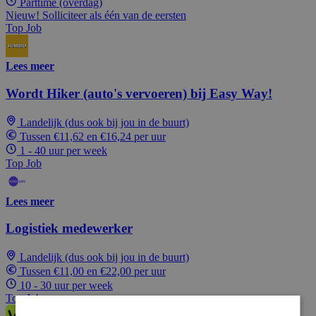
Parttime (overdag)
Nieuw! Solliciteer als één van de eersten
Top Job
Lees meer
Wordt Hiker (auto's vervoeren) bij Easy Way!
Landelijk (dus ook bij jou in de buurt)
Tussen €11,62 en €16,24 per uur
1 - 40 uur per week
Top Job
Lees meer
Logistiek medewerker
Landelijk (dus ook bij jou in de buurt)
Tussen €11,00 en €22,00 per uur
10 - 30 uur per week
Top Job