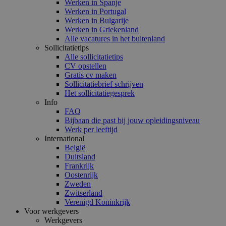
Werken in Spanje
Werken in Portugal
Werken in Bulgarije
Werken in Griekenland
Alle vacatures in het buitenland
Sollicitatietips
Alle sollicitatietips
CV opstellen
Gratis cv maken
Sollicitatiebrief schrijven
Het sollicitatiegesprek
Info
FAQ
Bijbaan die past bij jouw opleidingsniveau
Werk per leeftijd
International
België
Duitsland
Frankrijk
Oostenrijk
Zweden
Zwitserland
Verenigd Koninkrijk
Voor werkgevers
Werkgevers