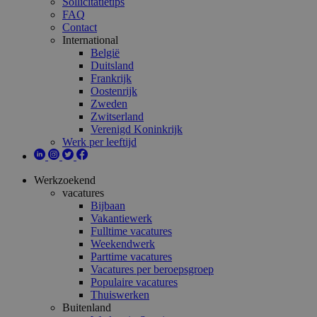
Sollicitatietips
FAQ
Contact
International
België
Duitsland
Frankrijk
Oostenrijk
Zweden
Zwitserland
Verenigd Koninkrijk
Werk per leeftijd
Werkzoekend
vacatures
Bijbaan
Vakantiewerk
Fulltime vacatures
Weekendwerk
Parttime vacatures
Vacatures per beroepsgroep
Populaire vacatures
Thuiswerken
Buitenland