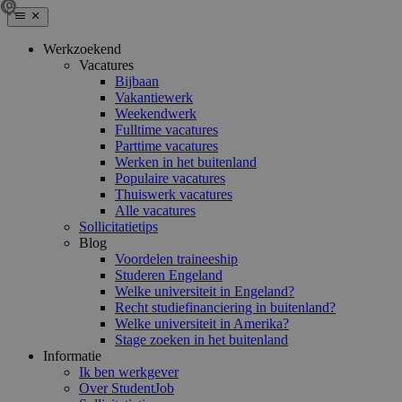
Werkzoekend
Vacatures
Bijbaan
Vakantiewerk
Weekendwerk
Fulltime vacatures
Parttime vacatures
Werken in het buitenland
Populaire vacatures
Thuiswerk vacatures
Alle vacatures
Sollicitatietips
Blog
Voordelen traineeship
Studeren Engeland
Welke universiteit in Engeland?
Recht studiefinanciering in buitenland?
Welke universiteit in Amerika?
Stage zoeken in het buitenland
Informatie
Ik ben werkgever
Over StudentJob