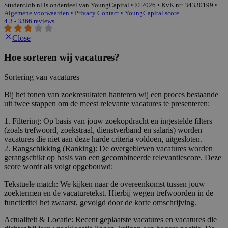
StudentJob.nl is onderdeel van YoungCapital • © 2026 • KvK nr: 34330199 •
Algemene voorwaarden
•
Privacy
Contact
•
YoungCapital score
4.3 - 3366 reviews
Close
Hoe sorteren wij vacatures?
Sortering van vacatures
Bij het tonen van zoekresultaten hanteren wij een proces bestaande
uit twee stappen om de meest relevante vacatures te presenteren:
1. Filtering: Op basis van jouw zoekopdracht en ingestelde filters
(zoals trefwoord, zoekstraal, dienstverband en salaris) worden
vacatures die niet aan deze harde criteria voldoen, uitgesloten.
2. Rangschikking (Ranking): De overgebleven vacatures worden
gerangschikt op basis van een gecombineerde relevantiescore. Deze
score wordt als volgt opgebouwd:
Tekstuele match: We kijken naar de overeenkomst tussen jouw
zoektermen en de vacaturetekst. Hierbij wegen trefwoorden in de
functietitel het zwaarst, gevolgd door de korte omschrijving.
Actualiteit & Locatie: Recent geplaatste vacatures en vacatures die