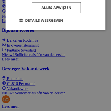
Berkel en Rodenrijs
In overeenstemming
ALLES AFWIJZEN
Parttime (overdag)
Nieuw! Solliciteer als één van de eersten
DETAILS WEERGEVEN
Lees meer
Bijbaan Koerier
Berkel en Rodenrijs
In overeenstemming
Parttime (overdag)
Nieuw! Solliciteer als één van de eersten
Lees meer
Bezorger Vakantiewerk
Rotterdam
€1.816 Per maand
Vakantiewerk
Nieuw! Solliciteer als één van de eersten
Lees meer