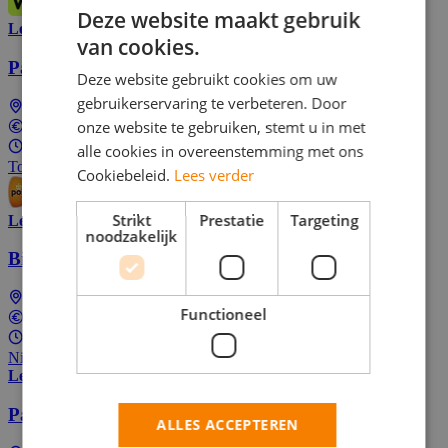
Deze website maakt gebruik
Lees meer
van cookies.
Parttime Tijdelijke baan als postbezorger
Deze website gebruikt cookies om uw
gebruikerservaring te verbeteren. Door
Dordrecht
onze website te gebruiken, stemt u in met
€16,19 per uur
Parttime (overdag)
alle cookies in overeenstemming met ons
Top Job
Cookiebeleid.
Lees verder
Strikt
Prestatie
Targeting
Lees meer
noodzakelijk
Bijbaan Bezorger
Berkel en Rodenrijs
Functioneel
In overeenstemming
Parttime (overdag)
Nieuw! Solliciteer als één van de eersten
Lees meer
Parttime Bezorger
ALLES ACCEPTEREN