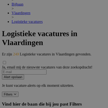
Bijbaan
>
Vlaardingen
>
Logistieke vacatures
Logistieke vacatures in
Vlaardingen
Er zijn
240
Logistieke vacatures in Vlaardingen gevonden.
Ja, email mij de nieuwste vacatures van deze zoekopdracht!
If
you
Alert opslaan
are
a
Je kunt vacature-alerts op elk moment uitzetten.
human,
ignore
Filters
this
field
Vind hier de baan die bij jou past
Filters