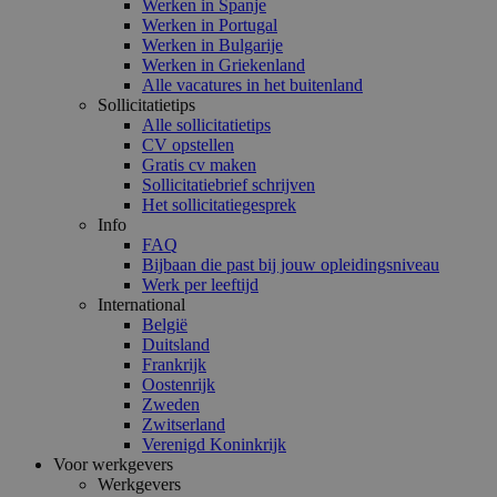
Werken in Spanje
Werken in Portugal
Werken in Bulgarije
Werken in Griekenland
Alle vacatures in het buitenland
Sollicitatietips
Alle sollicitatietips
CV opstellen
Gratis cv maken
Sollicitatiebrief schrijven
Het sollicitatiegesprek
Info
FAQ
Bijbaan die past bij jouw opleidingsniveau
Werk per leeftijd
International
België
Duitsland
Frankrijk
Oostenrijk
Zweden
Zwitserland
Verenigd Koninkrijk
Voor werkgevers
Werkgevers