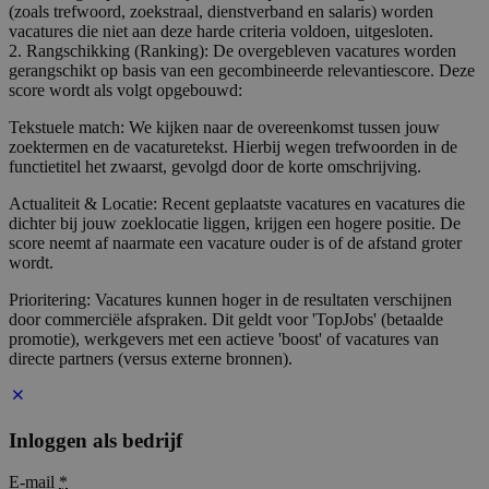
(zoals trefwoord, zoekstraal, dienstverband en salaris) worden
vacatures die niet aan deze harde criteria voldoen, uitgesloten.
2. Rangschikking (Ranking): De overgebleven vacatures worden
gerangschikt op basis van een gecombineerde relevantiescore. Deze
score wordt als volgt opgebouwd:
Tekstuele match: We kijken naar de overeenkomst tussen jouw
zoektermen en de vacaturetekst. Hierbij wegen trefwoorden in de
functietitel het zwaarst, gevolgd door de korte omschrijving.
Actualiteit & Locatie: Recent geplaatste vacatures en vacatures die
dichter bij jouw zoeklocatie liggen, krijgen een hogere positie. De
score neemt af naarmate een vacature ouder is of de afstand groter
wordt.
Prioritering: Vacatures kunnen hoger in de resultaten verschijnen
door commerciële afspraken. Dit geldt voor 'TopJobs' (betaalde
promotie), werkgevers met een actieve 'boost' of vacatures van
directe partners (versus externe bronnen).
Inloggen als bedrijf
E-mail
*