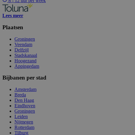
8 - 12 uur per week
Lees meer
Plaatsen
Groningen
Veendam
Delfzijl
Stadskanaal
Hoogezand
Appingedam
Bijbanen per stad
Amsterdam
Breda
Den Haag
Eindhoven
Groningen
Leiden
Nijmegen
Rotterdam
Tilburg