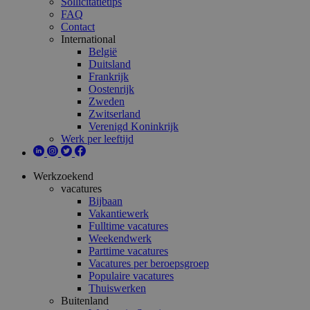
Sollicitatietips
FAQ
Contact
International
België
Duitsland
Frankrijk
Oostenrijk
Zweden
Zwitserland
Verenigd Koninkrijk
Werk per leeftijd
Werkzoekend
vacatures
Bijbaan
Vakantiewerk
Fulltime vacatures
Weekendwerk
Parttime vacatures
Vacatures per beroepsgroep
Populaire vacatures
Thuiswerken
Buitenland