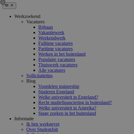
Werkzoekend
Vacatures
Bijbaan
Vakantiewerk
Weekendwerk
Fulltime vacatures
Parttime vacatures
Werken in het buitenland
Populaire vacatures
Thuiswerk vacatures
Alle vacatures
Sollicitatietips
Blog
Voordelen traineeship
Studeren Engeland
Welke universiteit in Engeland?
Recht studiefinanciering in buitenland?
Welke universiteit in Amerika?
Stage zoeken in het buitenland
Informatie
Ik ben werkgever
Over StudentJob