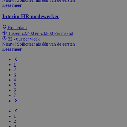
Nieuw! Solliciteer als één van de eersten
Lees meer
Interim HR medewerker
Rotterdam
Tussen €2.400 en €3.800 Per maand
32 - uur per week
Nieuw! Solliciteer als één van de eersten
Lees meer
1
2
3
4
5
6
7
1
2
3