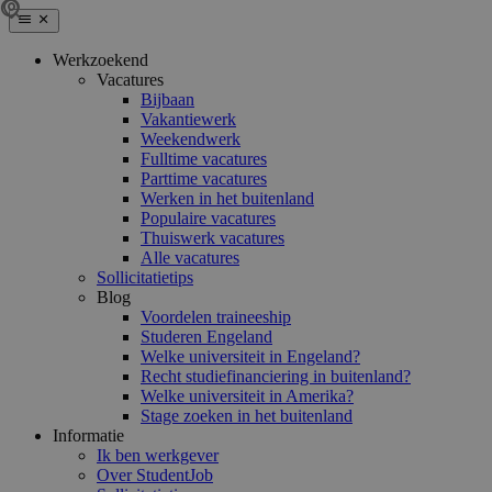
Werkzoekend
Vacatures
Bijbaan
Vakantiewerk
Weekendwerk
Fulltime vacatures
Parttime vacatures
Werken in het buitenland
Populaire vacatures
Thuiswerk vacatures
Alle vacatures
Sollicitatietips
Blog
Voordelen traineeship
Studeren Engeland
Welke universiteit in Engeland?
Recht studiefinanciering in buitenland?
Welke universiteit in Amerika?
Stage zoeken in het buitenland
Informatie
Ik ben werkgever
Over StudentJob