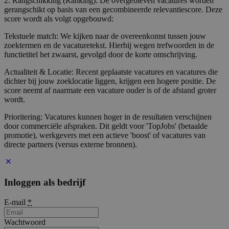
2. Rangschikking (Ranking): De overgebleven vacatures worden
gerangschikt op basis van een gecombineerde relevantiescore. Deze
score wordt als volgt opgebouwd:
Tekstuele match: We kijken naar de overeenkomst tussen jouw
zoektermen en de vacaturetekst. Hierbij wegen trefwoorden in de
functietitel het zwaarst, gevolgd door de korte omschrijving.
Actualiteit & Locatie: Recent geplaatste vacatures en vacatures die
dichter bij jouw zoeklocatie liggen, krijgen een hogere positie. De
score neemt af naarmate een vacature ouder is of de afstand groter
wordt.
Prioritering: Vacatures kunnen hoger in de resultaten verschijnen
door commerciële afspraken. Dit geldt voor 'TopJobs' (betaalde
promotie), werkgevers met een actieve 'boost' of vacatures van
directe partners (versus externe bronnen).
Inloggen als bedrijf
E-mail
*
Wachtwoord