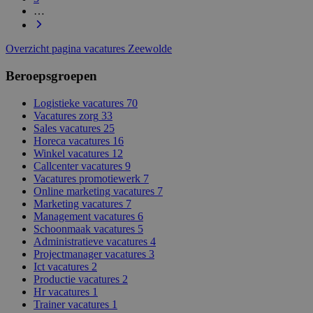
…
Overzicht pagina vacatures Zeewolde
Beroepsgroepen
Logistieke vacatures
70
Vacatures zorg
33
Sales vacatures
25
Horeca vacatures
16
Winkel vacatures
12
Callcenter vacatures
9
Vacatures promotiewerk
7
Online marketing vacatures
7
Marketing vacatures
7
Management vacatures
6
Schoonmaak vacatures
5
Administratieve vacatures
4
Projectmanager vacatures
3
Ict vacatures
2
Productie vacatures
2
Hr vacatures
1
Trainer vacatures
1