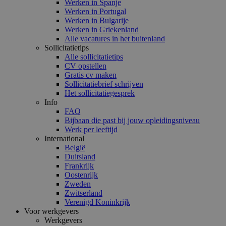
Werken in Spanje
Werken in Portugal
Werken in Bulgarije
Werken in Griekenland
Alle vacatures in het buitenland
Sollicitatietips
Alle sollicitatietips
CV opstellen
Gratis cv maken
Sollicitatiebrief schrijven
Het sollicitatiegesprek
Info
FAQ
Bijbaan die past bij jouw opleidingsniveau
Werk per leeftijd
International
België
Duitsland
Frankrijk
Oostenrijk
Zweden
Zwitserland
Verenigd Koninkrijk
Voor werkgevers
Werkgevers