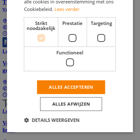
alle cookies in overeenstemming met ons
Thuis je geld verdienen? Dat kan met het invullen
van online vragenlijsten
Cookiebeleid.
Lees verder
Landelijk (dus ook bij jou in de buurt)
Strikt
Prestatie
Targeting
noodzakelijk
In overeenstemming
4 - 32 uur per week
Lees meer
Functioneel
Verdien geld met het invullen van voor jou
gecreëerde onderzoeken van Toluna.
Landelijk (dus ook bij jou in de buurt)
ALLES ACCEPTEREN
In overeenstemming
8 - 12 uur per week
ALLES AFWIJZEN
Lees meer
DETAILS WEERGEVEN
Verdien geld met het invullen van enquêtes vanuit
huis!