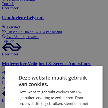
Top Job
Lees meer
Conducteur Lelystad
Lelystad
Tussen €3.186 en €4.114 Per maand
24 - 36 uur per week
Top Job
Lees meer
Medewerker Veiligheid & Service Amersfoort
Amersfoort
Deze website maakt gebruik
Tussen €2.725 en €3.186 Per maand
van cookies.
24 - 36 uur per week
Top Job
Deze website gebruikt cookies om uw
gebruikerservaring te verbeteren. Door
Lees meer
onze website te gebruiken, stemt u in met