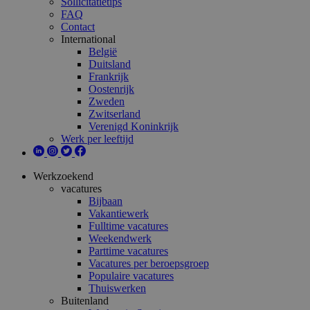
Sollicitatietips
FAQ
Contact
International
België
Duitsland
Frankrijk
Oostenrijk
Zweden
Zwitserland
Verenigd Koninkrijk
Werk per leeftijd
Werkzoekend
vacatures
Bijbaan
Vakantiewerk
Fulltime vacatures
Weekendwerk
Parttime vacatures
Vacatures per beroepsgroep
Populaire vacatures
Thuiswerken
Buitenland