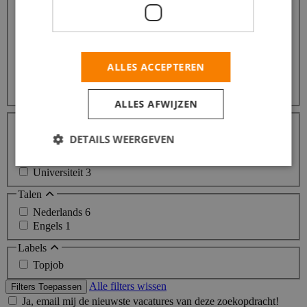
Transport / Logistiek / Chauffeur / Koerier
77
Zorg / Thuiszorg / Kinderopvang
29
Commercieel / Verkoop / Inkoop
25
Horeca / Catering
17
Winkelwerk / Retail / Detailhandel
12
ALLES ACCEPTEREN
Online Marketing
7
Meer...
ALLES AFWIJZEN
Opleidingsniveaus
Middelbare school
7
DETAILS WEERGEVEN
MBO
3
HBO
3
Universiteit
3
Talen
Nederlands
6
Engels
1
Labels
Topjob
Alle filters wissen
Filters Toepassen
Ja, email mij de nieuwste vacatures van deze zoekopdracht!