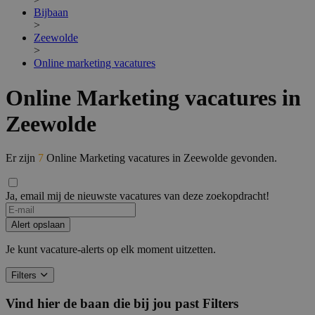
Bijbaan
>
Zeewolde
>
Online marketing vacatures
Online Marketing vacatures in
Zeewolde
Er zijn
7
Online Marketing vacatures in Zeewolde gevonden.
Ja, email mij de nieuwste vacatures van deze zoekopdracht!
If
you
Alert opslaan
are
a
Je kunt vacature-alerts op elk moment uitzetten.
human,
ignore
Filters
this
field
Vind hier de baan die bij jou past
Filters