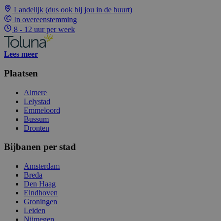
Landelijk (dus ook bij jou in de buurt)
In overeenstemming
8 - 12 uur per week
Lees meer
Plaatsen
Almere
Lelystad
Emmeloord
Bussum
Dronten
Bijbanen per stad
Amsterdam
Breda
Den Haag
Eindhoven
Groningen
Leiden
Nijmegen