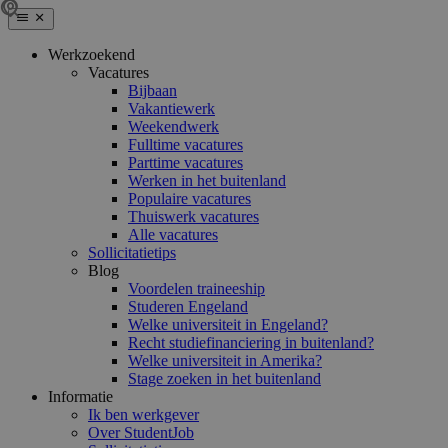
Werkzoekend
Vacatures
Bijbaan
Vakantiewerk
Weekendwerk
Fulltime vacatures
Parttime vacatures
Werken in het buitenland
Populaire vacatures
Thuiswerk vacatures
Alle vacatures
Sollicitatietips
Blog
Voordelen traineeship
Studeren Engeland
Welke universiteit in Engeland?
Recht studiefinanciering in buitenland?
Welke universiteit in Amerika?
Stage zoeken in het buitenland
Informatie
Ik ben werkgever
Over StudentJob