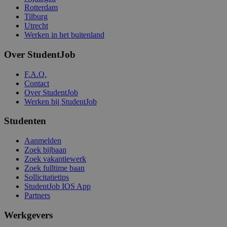
Rotterdam
Tilburg
Utrecht
Werken in het buitenland
Over StudentJob
F.A.Q.
Contact
Over StudentJob
Werken bij StudentJob
Studenten
Aanmelden
Zoek bijbaan
Zoek vakantiewerk
Zoek fulltime baan
Sollicitatietips
StudentJob IOS App
Partners
Werkgevers