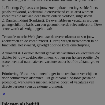
1. Filtering: Op basis van jouw zoekopdracht en ingestelde filters
(zoals trefwoord, zoekstraal, dienstverband en salaris) worden
vacatures die niet aan deze harde criteria voldoen, uitgesloten.
2. Rangschikking (Ranking): De overgebleven vacatures worden
gerangschikt op basis van een gecombineerde relevantiescore. Deze
score wordt als volgt opgebouwd:
Tekstuele match: We kijken naar de overeenkomst tussen jouw
zoektermen en de vacaturetekst. Hierbij wegen trefwoorden in de
functietitel het zwaarst, gevolgd door de korte omschrijving.
Actualiteit & Locatie: Recent geplaatste vacatures en vacatures die
dichter bij jouw zoeklocatie liggen, krijgen een hogere positie. De
score neemt af naarmate een vacature ouder is of de afstand groter
wordt.
Prioritering: Vacatures kunnen hoger in de resultaten verschijnen
door commerciële afspraken. Dit geldt voor 'TopJobs' (betaalde
promotie), werkgevers met een actieve 'boost' of vacatures van
directe partners (versus externe bronnen).
Inloggen als bedrijf