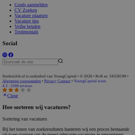
Gratis aanmelden
CV Zoeken
Vacature plaatsen
Vacature tips
Veilig betalen
Testimonials
Social
StudentJob.nl is onderdeel van YoungCapital • © 2026 • KvK nr: 34330199 •
Algemene voorwaarden
•
Privacy
Contact
•
YoungCapital score
4.3 - 3366 reviews
Close
Hoe sorteren wij vacatures?
Sortering van vacatures
Bij het tonen van zoekresultaten hanteren wij een proces bestaande
uit twee stappen om de meest relevante vacatures te presenteren: