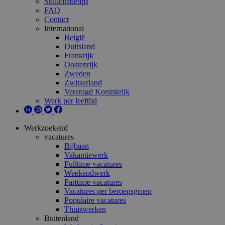
Sollicitatietips
FAQ
Contact
International
België
Duitsland
Frankrijk
Oostenrijk
Zweden
Zwitserland
Verenigd Koninkrijk
Werk per leeftijd
Werkzoekend
vacatures
Bijbaan
Vakantiewerk
Fulltime vacatures
Weekendwerk
Parttime vacatures
Vacatures per beroepsgroep
Populaire vacatures
Thuiswerken
Buitenland