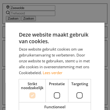
Zoeken
Zoeken
Sorteer op
Deze website maakt gebruik
van cookies.
Afstanden
Binnen 10 km
7
Deze website gebruikt cookies om uw
Binnen 25 km
7
gebruikerservaring te verbeteren. Door
Binnen 50 km
8
onze website te gebruiken, stemt u in met
Binnen 100 km
8
alle cookies in overeenstemming met ons
Dienstverbanden
Cookiebeleid.
Lees verder
Thuiswerk
7
Weekendwerk
7
Strikt
Prestatie
Targeting
Vakantiewerk
7
noodzakelijk
Parttime (overdag)
6
Avondwerk
6
Meer...
Functioneel
Beroepsgroepen