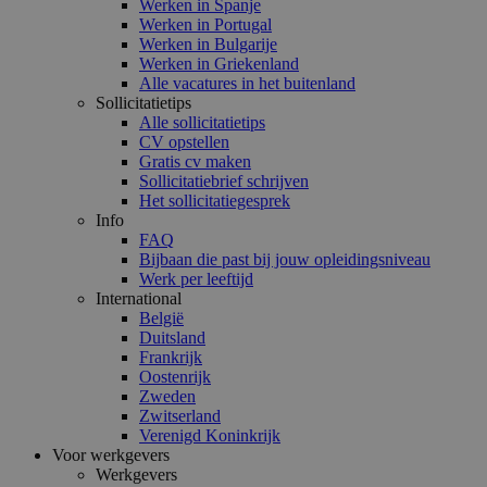
Werken in Spanje
Werken in Portugal
Werken in Bulgarije
Werken in Griekenland
Alle vacatures in het buitenland
Sollicitatietips
Alle sollicitatietips
CV opstellen
Gratis cv maken
Sollicitatiebrief schrijven
Het sollicitatiegesprek
Info
FAQ
Bijbaan die past bij jouw opleidingsniveau
Werk per leeftijd
International
België
Duitsland
Frankrijk
Oostenrijk
Zweden
Zwitserland
Verenigd Koninkrijk
Voor werkgevers
Werkgevers