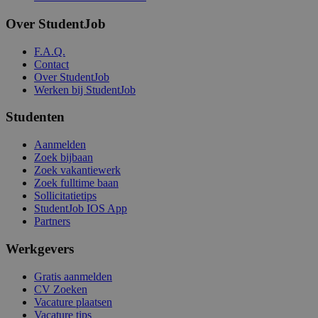
Over StudentJob
F.A.Q.
Contact
Over StudentJob
Werken bij StudentJob
Studenten
Aanmelden
Zoek bijbaan
Zoek vakantiewerk
Zoek fulltime baan
Sollicitatietips
StudentJob IOS App
Partners
Werkgevers
Gratis aanmelden
CV Zoeken
Vacature plaatsen
Vacature tips