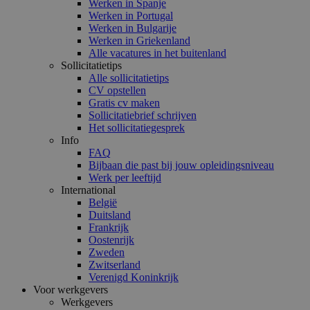
Werken in Spanje
Werken in Portugal
Werken in Bulgarije
Werken in Griekenland
Alle vacatures in het buitenland
Sollicitatietips
Alle sollicitatietips
CV opstellen
Gratis cv maken
Sollicitatiebrief schrijven
Het sollicitatiegesprek
Info
FAQ
Bijbaan die past bij jouw opleidingsniveau
Werk per leeftijd
International
België
Duitsland
Frankrijk
Oostenrijk
Zweden
Zwitserland
Verenigd Koninkrijk
Voor werkgevers
Werkgevers