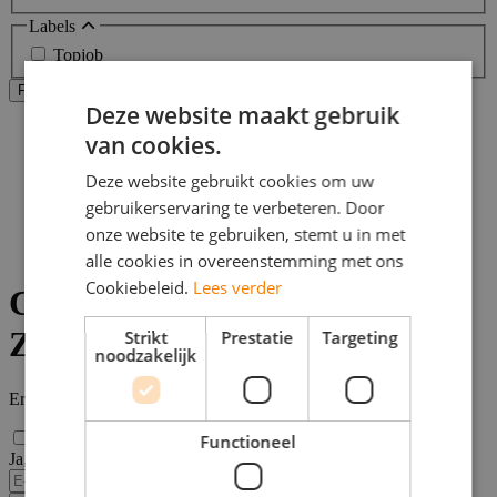
Labels
Topjob
Alle filters wissen
Filters Toepassen
Deze website maakt gebruik
Home
van cookies.
>
Bijbaan
Deze website gebruikt cookies om uw
>
gebruikerservaring te verbeteren. Door
Zoetermeer
>
onze website te gebruiken, stemt u in met
Creatieve vacatures
alle cookies in overeenstemming met ons
Cookiebeleid.
Lees verder
Creatieve vacatures in
Zoetermeer
Strikt
Prestatie
Targeting
noodzakelijk
Er zijn
0
Creatieve vacatures in Zoetermeer gevonden.
Functioneel
Ja, email mij de nieuwste vacatures van deze zoekopdracht!
If