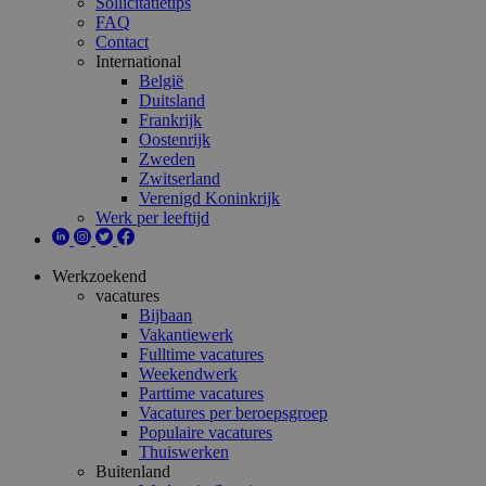
Sollicitatietips
FAQ
Contact
International
België
Duitsland
Frankrijk
Oostenrijk
Zweden
Zwitserland
Verenigd Koninkrijk
Werk per leeftijd
Werkzoekend
vacatures
Bijbaan
Vakantiewerk
Fulltime vacatures
Weekendwerk
Parttime vacatures
Vacatures per beroepsgroep
Populaire vacatures
Thuiswerken
Buitenland