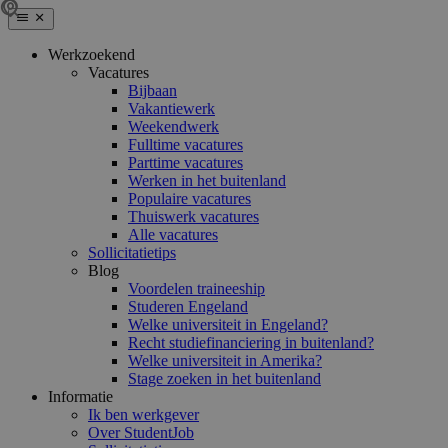
Werkzoekend
Vacatures
Bijbaan
Vakantiewerk
Weekendwerk
Fulltime vacatures
Parttime vacatures
Werken in het buitenland
Populaire vacatures
Thuiswerk vacatures
Alle vacatures
Sollicitatietips
Blog
Voordelen traineeship
Studeren Engeland
Welke universiteit in Engeland?
Recht studiefinanciering in buitenland?
Welke universiteit in Amerika?
Stage zoeken in het buitenland
Informatie
Ik ben werkgever
Over StudentJob