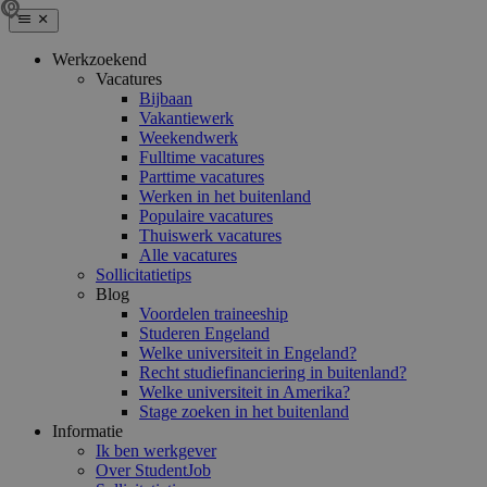
Werkzoekend
Vacatures
Bijbaan
Vakantiewerk
Weekendwerk
Fulltime vacatures
Parttime vacatures
Werken in het buitenland
Populaire vacatures
Thuiswerk vacatures
Alle vacatures
Sollicitatietips
Blog
Voordelen traineeship
Studeren Engeland
Welke universiteit in Engeland?
Recht studiefinanciering in buitenland?
Welke universiteit in Amerika?
Stage zoeken in het buitenland
Informatie
Ik ben werkgever
Over StudentJob