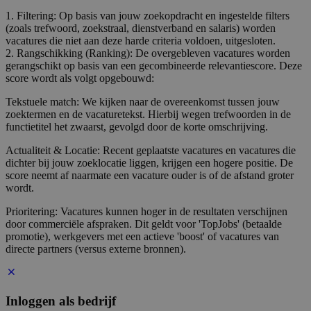
1. Filtering: Op basis van jouw zoekopdracht en ingestelde filters
(zoals trefwoord, zoekstraal, dienstverband en salaris) worden
vacatures die niet aan deze harde criteria voldoen, uitgesloten.
2. Rangschikking (Ranking): De overgebleven vacatures worden
gerangschikt op basis van een gecombineerde relevantiescore. Deze
score wordt als volgt opgebouwd:
Tekstuele match: We kijken naar de overeenkomst tussen jouw
zoektermen en de vacaturetekst. Hierbij wegen trefwoorden in de
functietitel het zwaarst, gevolgd door de korte omschrijving.
Actualiteit & Locatie: Recent geplaatste vacatures en vacatures die
dichter bij jouw zoeklocatie liggen, krijgen een hogere positie. De
score neemt af naarmate een vacature ouder is of de afstand groter
wordt.
Prioritering: Vacatures kunnen hoger in de resultaten verschijnen
door commerciële afspraken. Dit geldt voor 'TopJobs' (betaalde
promotie), werkgevers met een actieve 'boost' of vacatures van
directe partners (versus externe bronnen).
Inloggen als bedrijf