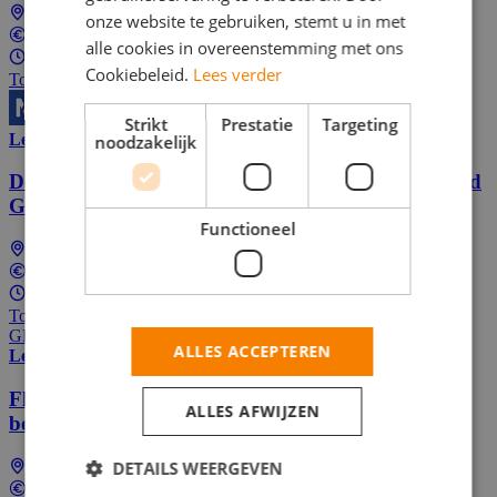
Landelijk (dus ook bij jou in de buurt)
onze website te gebruiken, stemt u in met
In overeenstemming
alle cookies in overeenstemming met ons
4 - 32 uur per week
Cookiebeleid.
Lees verder
Top Job
Strikt
Prestatie
Targeting
Lees meer
noodzakelijk
Deel jouw mening & verdien cadeaubonnen – Word
GfK Panel Lid! (Thuiswerk)
Functioneel
Landelijk (dus ook bij jou in de buurt)
In overeenstemming
1 - 5 uur per week
Top Job
GFK
ALLES ACCEPTEREN
Lees meer
Flexibele thuisbaan: online enquêtes invullen voor
ALLES AFWIJZEN
beloningen
DETAILS WEERGEVEN
Landelijk (dus ook bij jou in de buurt)
Tussen €50 en €400 Per maand