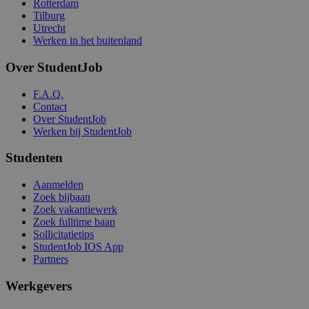
Rotterdam
Tilburg
Utrecht
Werken in het buitenland
Over StudentJob
F.A.Q.
Contact
Over StudentJob
Werken bij StudentJob
Studenten
Aanmelden
Zoek bijbaan
Zoek vakantiewerk
Zoek fulltime baan
Sollicitatietips
StudentJob IOS App
Partners
Werkgevers