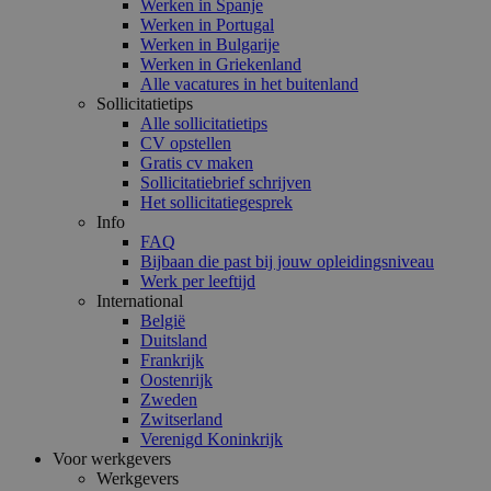
Werken in Spanje
Werken in Portugal
Werken in Bulgarije
Werken in Griekenland
Alle vacatures in het buitenland
Sollicitatietips
Alle sollicitatietips
CV opstellen
Gratis cv maken
Sollicitatiebrief schrijven
Het sollicitatiegesprek
Info
FAQ
Bijbaan die past bij jouw opleidingsniveau
Werk per leeftijd
International
België
Duitsland
Frankrijk
Oostenrijk
Zweden
Zwitserland
Verenigd Koninkrijk
Voor werkgevers
Werkgevers