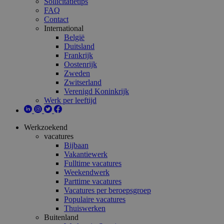
Sollicitatietips
FAQ
Contact
International
België
Duitsland
Frankrijk
Oostenrijk
Zweden
Zwitserland
Verenigd Koninkrijk
Werk per leeftijd
Werkzoekend
vacatures
Bijbaan
Vakantiewerk
Fulltime vacatures
Weekendwerk
Parttime vacatures
Vacatures per beroepsgroep
Populaire vacatures
Thuiswerken
Buitenland