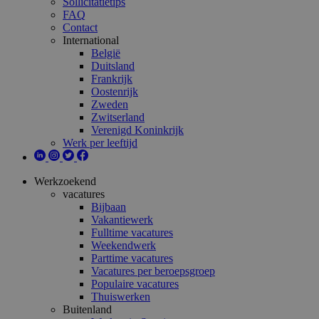
Sollicitatietips
FAQ
Contact
International
België
Duitsland
Frankrijk
Oostenrijk
Zweden
Zwitserland
Verenigd Koninkrijk
Werk per leeftijd
Werkzoekend
vacatures
Bijbaan
Vakantiewerk
Fulltime vacatures
Weekendwerk
Parttime vacatures
Vacatures per beroepsgroep
Populaire vacatures
Thuiswerken
Buitenland