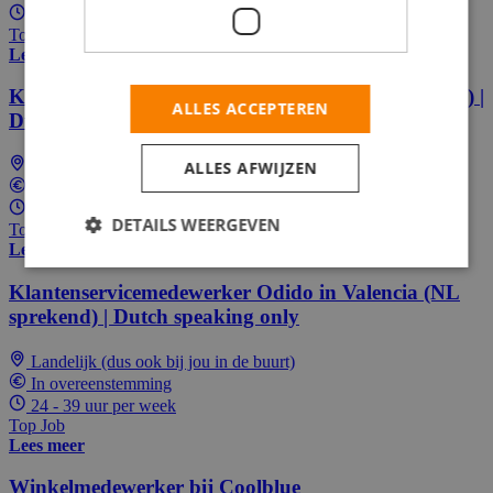
22 - 37 uur per week
Top Job
Lees meer
Klantadviseur ASN bank in Alicante (NL sprekend) |
ALLES ACCEPTEREN
Dutch speaking only
Landelijk (dus ook bij jou in de buurt)
ALLES AFWIJZEN
In overeenstemming
24 - 39 uur per week
DETAILS WEERGEVEN
Top Job
Lees meer
Klantenservicemedewerker Odido in Valencia (NL
sprekend) | Dutch speaking only
Landelijk (dus ook bij jou in de buurt)
In overeenstemming
24 - 39 uur per week
Top Job
Lees meer
Winkelmedewerker bij Coolblue