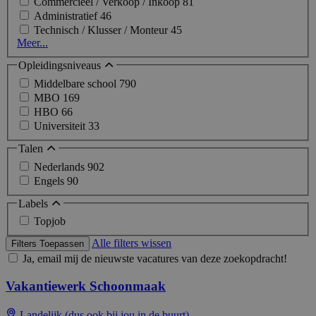
Commercieel / Verkoop / Inkoop
81
Administratief
46
Technisch / Klusser / Monteur
45
Meer...
Opleidingsniveaus
Middelbare school
790
MBO
169
HBO
66
Universiteit
33
Talen
Nederlands
902
Engels
90
Labels
Topjob
Alle filters wissen
Filters Toepassen
Ja, email mij de nieuwste vacatures van deze zoekopdracht!
Vakantiewerk Schoonmaak
Landelijk (dus ook bij jou in de buurt)