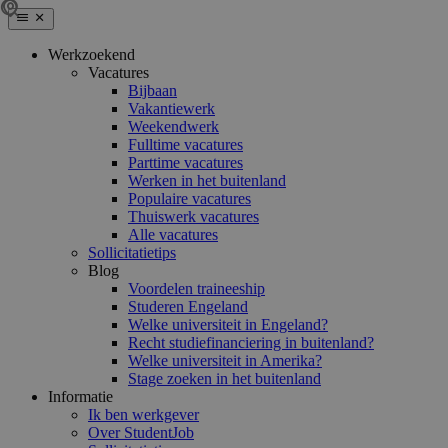
Werkzoekend
Vacatures
Bijbaan
Vakantiewerk
Weekendwerk
Fulltime vacatures
Parttime vacatures
Werken in het buitenland
Populaire vacatures
Thuiswerk vacatures
Alle vacatures
Sollicitatietips
Blog
Voordelen traineeship
Studeren Engeland
Welke universiteit in Engeland?
Recht studiefinanciering in buitenland?
Welke universiteit in Amerika?
Stage zoeken in het buitenland
Informatie
Ik ben werkgever
Over StudentJob