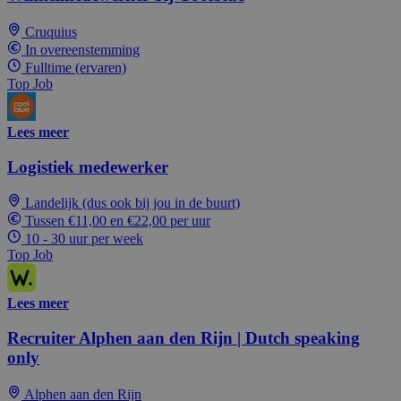
Cruquius
In overeenstemming
Fulltime (ervaren)
Top Job
Lees meer
Logistiek medewerker
Landelijk (dus ook bij jou in de buurt)
Tussen €11,00 en €22,00 per uur
10 - 30 uur per week
Top Job
Lees meer
Recruiter Alphen aan den Rijn | Dutch speaking
only
Alphen aan den Rijn