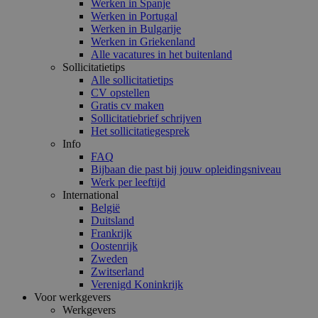
Werken in Spanje
Werken in Portugal
Werken in Bulgarije
Werken in Griekenland
Alle vacatures in het buitenland
Sollicitatietips
Alle sollicitatietips
CV opstellen
Gratis cv maken
Sollicitatiebrief schrijven
Het sollicitatiegesprek
Info
FAQ
Bijbaan die past bij jouw opleidingsniveau
Werk per leeftijd
International
België
Duitsland
Frankrijk
Oostenrijk
Zweden
Zwitserland
Verenigd Koninkrijk
Voor werkgevers
Werkgevers