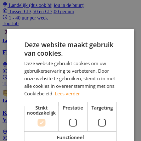
Landelijk (dus ook bij jou in de buurt)
Tussen €13,50 en €17,00 per uur
1 - 40 uur per week
Top Job
Lees meer
Deze website maakt gebruik
van cookies.
Flexibele Parttime Sales Medewerker
Deze website gebruikt cookies om uw
Landelijk (dus ook bij jou in de buurt)
gebruikerservaring te verbeteren. Door
€17,00 per uur
onze website te gebruiken, stemt u in met
1 - 40 uur per week
Top Job
alle cookies in overeenstemming met ons
Cookiebeleid.
Lees verder
Lees meer
Strikt
Prestatie
Targeting
Klantcontactmedewerker Bankzaken Rabobank in
noodzakelijk
Valencia (NL Sprekend) | Dutch speaking only
Landelijk (dus ook bij jou in de buurt)
Functioneel
In overeenstemming