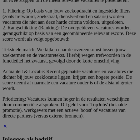
uit twee stappen om de meest relevante vacatures te presenteren:
1. Filtering: Op basis van jouw zoekopdracht en ingestelde filters
(zoals trefwoord, zoekstraal, dienstverband en salaris) worden
vacatures die niet aan deze harde criteria voldoen, uitgesloten.
2. Rangschikking (Ranking): De overgebleven vacatures worden
gerangschikt op basis van een gecombineerde relevantiescore. Deze
score wordt als volgt opgebouwd:
Tekstuele match: We kijken naar de overeenkomst tussen jouw
zoektermen en de vacaturetekst. Hierbij wegen trefwoorden in de
functietitel het zwaarst, gevolgd door de korte omschrijving.
Actualiteit & Locatie: Recent geplaatste vacatures en vacatures die
dichter bij jouw zoeklocatie liggen, krijgen een hogere positie. De
score neemt af naarmate een vacature ouder is of de afstand groter
wordt.
Prioritering: Vacatures kunnen hoger in de resultaten verschijnen
door commerciële afspraken. Dit geldt voor 'TopJobs' (betaalde
promotie), werkgevers met een actieve 'boost' of vacatures van
directe partners (versus externe bronnen).
Inloggen als bedrijf