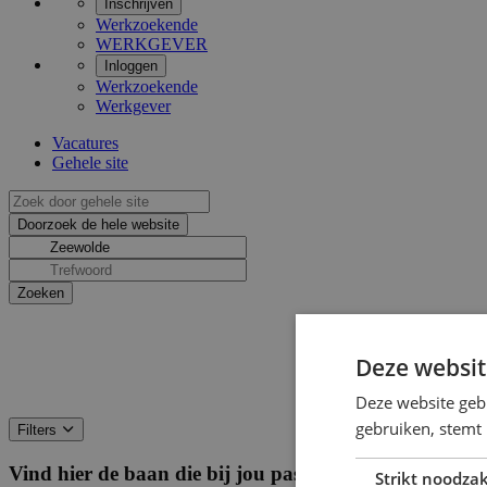
Inschrijven
Werkzoekende
WERKGEVER
Inloggen
Werkzoekende
Werkgever
Vacatures
Gehele site
Deze websit
Deze website geb
gebruiken, stemt
Filters
Vind hier de baan die bij jou past
Filters
Strikt noodzak