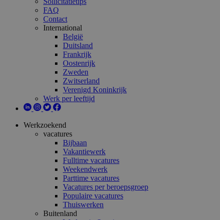
Sollicitatietips
FAQ
Contact
International
België
Duitsland
Frankrijk
Oostenrijk
Zweden
Zwitserland
Verenigd Koninkrijk
Werk per leeftijd
Werkzoekend
vacatures
Bijbaan
Vakantiewerk
Fulltime vacatures
Weekendwerk
Parttime vacatures
Vacatures per beroepsgroep
Populaire vacatures
Thuiswerken
Buitenland