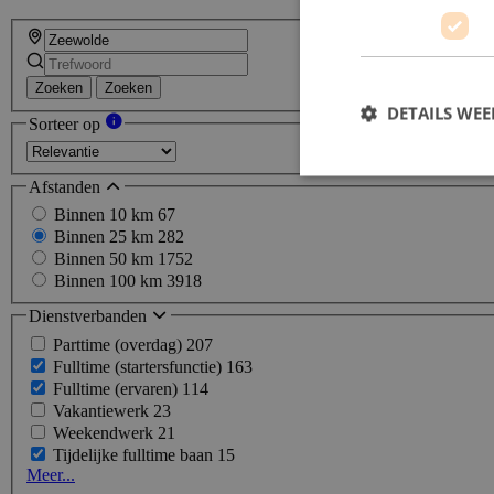
Zoeken
Zoeken
DETAILS WE
Sorteer op
Afstanden
Binnen 10 km
67
Binnen 25 km
282
Binnen 50 km
1752
Binnen 100 km
3918
Dienstverbanden
Parttime (overdag)
207
Fulltime (startersfunctie)
163
Fulltime (ervaren)
114
Vakantiewerk
23
Weekendwerk
21
Tijdelijke fulltime baan
15
Meer...