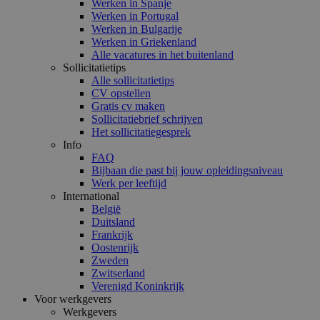
Werken in Spanje
Werken in Portugal
Werken in Bulgarije
Werken in Griekenland
Alle vacatures in het buitenland
Sollicitatietips
Alle sollicitatietips
CV opstellen
Gratis cv maken
Sollicitatiebrief schrijven
Het sollicitatiegesprek
Info
FAQ
Bijbaan die past bij jouw opleidingsniveau
Werk per leeftijd
International
België
Duitsland
Frankrijk
Oostenrijk
Zweden
Zwitserland
Verenigd Koninkrijk
Voor werkgevers
Werkgevers