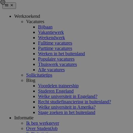
Werkzoekend
Vacatures
Bijbaan
Vakantiewerk
Weekendwerk
Fulltime vacatures
Parttime vacatures
Werken in het buitenland
Populaire vacatures
Thuiswerk vacatures
Alle vacatures
Sollicitatietips
Blog
Voordelen traineeship
Studeren Engeland
Welke universiteit in Engeland?
Recht studiefinanciering in buitenland?
Welke universiteit in Amerika?
Stage zoeken in het buitenland
Informatie
Ik ben werkgever
Over StudentJob