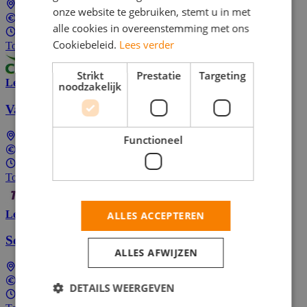
Landelijk (dus ook bij jou in de buurt)
onze website te gebruiken, stemt u in met
Tussen €14,39 en €18,62 per uur
alle cookies in overeenstemming met ons
1 - 40 uur per week
Cookiebeleid.
Lees verder
Top Job
Strikt
Prestatie
Targeting
Lees meer
noodzakelijk
Vakantiewerk Huishoudelijke Hulp in jouw regio
Landelijk (dus ook bij jou in de buurt)
Functioneel
Tussen €13,50 en €17,00 per uur
1 - 40 uur per week
Top Job
Lees meer
ALLES ACCEPTEREN
Schoonmaak Medewerker
ALLES AFWIJZEN
Landelijk (dus ook bij jou in de buurt)
Tussen €14,39 en €18,62 per uur
DETAILS WEERGEVEN
1 - 40 uur per week