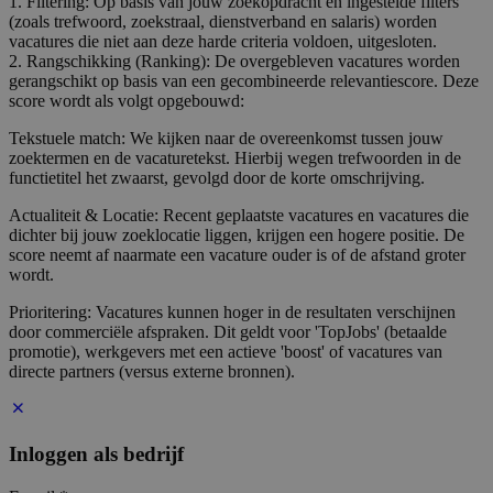
1. Filtering: Op basis van jouw zoekopdracht en ingestelde filters
(zoals trefwoord, zoekstraal, dienstverband en salaris) worden
vacatures die niet aan deze harde criteria voldoen, uitgesloten.
2. Rangschikking (Ranking): De overgebleven vacatures worden
gerangschikt op basis van een gecombineerde relevantiescore. Deze
score wordt als volgt opgebouwd:
Tekstuele match: We kijken naar de overeenkomst tussen jouw
zoektermen en de vacaturetekst. Hierbij wegen trefwoorden in de
functietitel het zwaarst, gevolgd door de korte omschrijving.
Actualiteit & Locatie: Recent geplaatste vacatures en vacatures die
dichter bij jouw zoeklocatie liggen, krijgen een hogere positie. De
score neemt af naarmate een vacature ouder is of de afstand groter
wordt.
Prioritering: Vacatures kunnen hoger in de resultaten verschijnen
door commerciële afspraken. Dit geldt voor 'TopJobs' (betaalde
promotie), werkgevers met een actieve 'boost' of vacatures van
directe partners (versus externe bronnen).
Inloggen als bedrijf