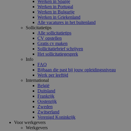
Werken in Spanje
Werken in Portugal
Werken in Bulgarije
Werken in Griekenland
Alle vacatures in het buitenland
Sollicitatietips
Alle sollicitatietips
CV opstellen
Gratis cv maken
Sollicitatiebrief schrijven
Het sollicitatiegesprek
Info
FAQ
Bijbaan die past bij jouw opleidingsniveau
Werk per leeftijd
International
België
Duitsland
Frankrijk
Oostenrijk
Zweden
Zwitserland
Verenigd Koninkrijk
Voor werkgevers
Werkgevers