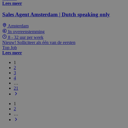
Lees meer
Sales Agent Amsterdam | Dutch speaking only
Amsterdam
In overeenstemming
8 - 32 uur per week
Nieuw! Solliciteer als één van de eersten
Top Job
Lees meer
1
2
3
4
…
21
1
2
…