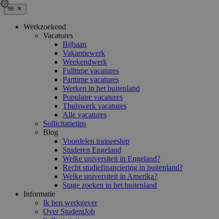
Werkzoekend
Vacatures
Bijbaan
Vakantiewerk
Weekendwerk
Fulltime vacatures
Parttime vacatures
Werken in het buitenland
Populaire vacatures
Thuiswerk vacatures
Alle vacatures
Sollicitatietips
Blog
Voordelen traineeship
Studeren Engeland
Welke universiteit in Engeland?
Recht studiefinanciering in buitenland?
Welke universiteit in Amerika?
Stage zoeken in het buitenland
Informatie
Ik ben werkgever
Over StudentJob