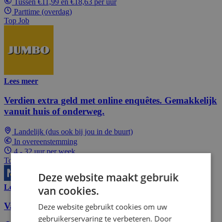
Tussen €11,99 en €18,63 per uur
Parttime (overdag)
Top Job
Lees meer
Verdien extra geld met online enquêtes. Gemakkelijk
vanuit huis of onderweg.
Landelijk (dus ook bij jou in de buurt)
In overeenstemming
4 - 32 uur per week
Top Job
Deze website maakt gebruik
Lees meer
van cookies.
Vakantiewerk Schoonmaak
Deze website gebruikt cookies om uw
gebruikerservaring te verbeteren. Door