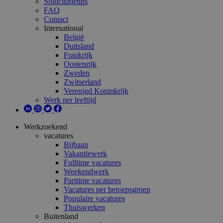
Sollicitatietips
FAQ
Contact
International
België
Duitsland
Frankrijk
Oostenrijk
Zweden
Zwitserland
Verenigd Koninkrijk
Werk per leeftijd
Werkzoekend
vacatures
Bijbaan
Vakantiewerk
Fulltime vacatures
Weekendwerk
Parttime vacatures
Vacatures per beroepsgroep
Populaire vacatures
Thuiswerken
Buitenland