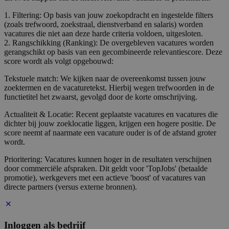
1. Filtering: Op basis van jouw zoekopdracht en ingestelde filters
(zoals trefwoord, zoekstraal, dienstverband en salaris) worden
vacatures die niet aan deze harde criteria voldoen, uitgesloten.
2. Rangschikking (Ranking): De overgebleven vacatures worden
gerangschikt op basis van een gecombineerde relevantiescore. Deze
score wordt als volgt opgebouwd:
Tekstuele match: We kijken naar de overeenkomst tussen jouw
zoektermen en de vacaturetekst. Hierbij wegen trefwoorden in de
functietitel het zwaarst, gevolgd door de korte omschrijving.
Actualiteit & Locatie: Recent geplaatste vacatures en vacatures die
dichter bij jouw zoeklocatie liggen, krijgen een hogere positie. De
score neemt af naarmate een vacature ouder is of de afstand groter
wordt.
Prioritering: Vacatures kunnen hoger in de resultaten verschijnen
door commerciële afspraken. Dit geldt voor 'TopJobs' (betaalde
promotie), werkgevers met een actieve 'boost' of vacatures van
directe partners (versus externe bronnen).
Inloggen als bedrijf