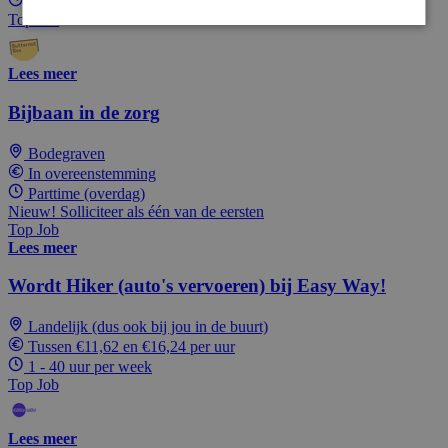
1 - 40 uur per week
Top Job
Lees meer
Bijbaan in de zorg
Bodegraven
In overeenstemming
Parttime (overdag)
Nieuw! Solliciteer als één van de eersten
Top Job
Lees meer
Wordt Hiker (auto's vervoeren) bij Easy Way!
Landelijk (dus ook bij jou in de buurt)
Tussen €11,62 en €16,24 per uur
1 - 40 uur per week
Top Job
Lees meer