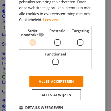
gebruikerservaring te verbeteren. Door
Landelijk (dus ook bij jou in de buurt)
onze website te gebruiken, stemt u in met
Tussen €13,50 en €17,00 per uur
alle cookies in overeenstemming met ons
1 - 40 uur per week
Cookiebeleid.
Lees verder
Top Job
Strikt
Prestatie
Targeting
noodzakelijk
Lees meer
Schoonmaak Medewerker
Functioneel
Landelijk (dus ook bij jou in de buurt)
Tussen €14,39 en €18,62 per uur
1 - 40 uur per week
Top Job
ALLES ACCEPTEREN
Lees meer
Callcenter medewerker bij Butternut Box
ALLES AFWIJZEN
Landelijk (dus ook bij jou in de buurt)
€17,91 per uur
DETAILS WEERGEVEN