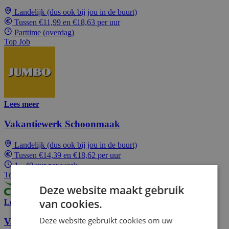
Landelijk (dus ook bij jou in de buurt)
Tussen €11,99 en €18,63 per uur
Parttime (overdag)
Top Job
Lees meer
Vakantiewerk Schoonmaak
Landelijk (dus ook bij jou in de buurt)
Tussen €14,39 en €18,62 per uur
1 - 40 uur per week
Top Job
Deze website maakt gebruik
van cookies.
Lees meer
Deze website gebruikt cookies om uw
Vakantiewerk Huishoudelijke Hulp in jouw regio