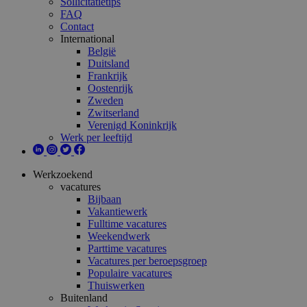
Sollicitatietips
FAQ
Contact
International
België
Duitsland
Frankrijk
Oostenrijk
Zweden
Zwitserland
Verenigd Koninkrijk
Werk per leeftijd
Werkzoekend
vacatures
Bijbaan
Vakantiewerk
Fulltime vacatures
Weekendwerk
Parttime vacatures
Vacatures per beroepsgroep
Populaire vacatures
Thuiswerken
Buitenland