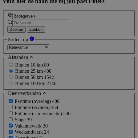
Vind hier de baan die bij jou past
Filters
Zoeken
Zoeken
Sorteer op
Afstanden
Binnen 10 km
80
Binnen 25 km
408
Binnen 50 km
1542
Binnen 100 km
2746
Dienstverbanden
Parttime (overdag)
400
Fulltime (ervaren)
354
Fulltime (startersfunctie)
236
Stage
39
Vakantiewerk
30
Weekendwerk
24