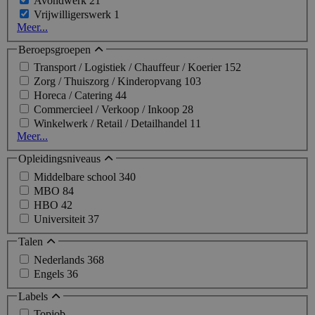
Avondwerk
21
Vrijwilligerswerk
1
Meer...
Beroepsgroepen
Transport / Logistiek / Chauffeur / Koerier
152
Zorg / Thuiszorg / Kinderopvang
103
Horeca / Catering
44
Commercieel / Verkoop / Inkoop
28
Winkelwerk / Retail / Detailhandel
11
Meer...
Opleidingsniveaus
Middelbare school
340
MBO
84
HBO
42
Universiteit
37
Talen
Nederlands
368
Engels
36
Labels
Topjob