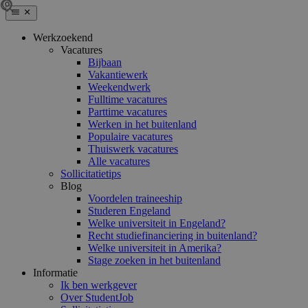
Werkzoekend
Vacatures
Bijbaan
Vakantiewerk
Weekendwerk
Fulltime vacatures
Parttime vacatures
Werken in het buitenland
Populaire vacatures
Thuiswerk vacatures
Alle vacatures
Sollicitatietips
Blog
Voordelen traineeship
Studeren Engeland
Welke universiteit in Engeland?
Recht studiefinanciering in buitenland?
Welke universiteit in Amerika?
Stage zoeken in het buitenland
Informatie
Ik ben werkgever
Over StudentJob