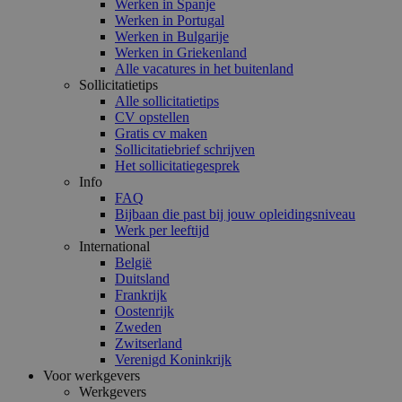
Werken in Spanje
Werken in Portugal
Werken in Bulgarije
Werken in Griekenland
Alle vacatures in het buitenland
Sollicitatietips
Alle sollicitatietips
CV opstellen
Gratis cv maken
Sollicitatiebrief schrijven
Het sollicitatiegesprek
Info
FAQ
Bijbaan die past bij jouw opleidingsniveau
Werk per leeftijd
International
België
Duitsland
Frankrijk
Oostenrijk
Zweden
Zwitserland
Verenigd Koninkrijk
Voor werkgevers
Werkgevers