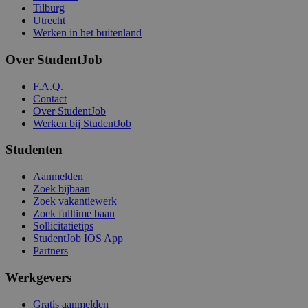
Tilburg
Utrecht
Werken in het buitenland
Over StudentJob
F.A.Q.
Contact
Over StudentJob
Werken bij StudentJob
Studenten
Aanmelden
Zoek bijbaan
Zoek vakantiewerk
Zoek fulltime baan
Sollicitatietips
StudentJob IOS App
Partners
Werkgevers
Gratis aanmelden