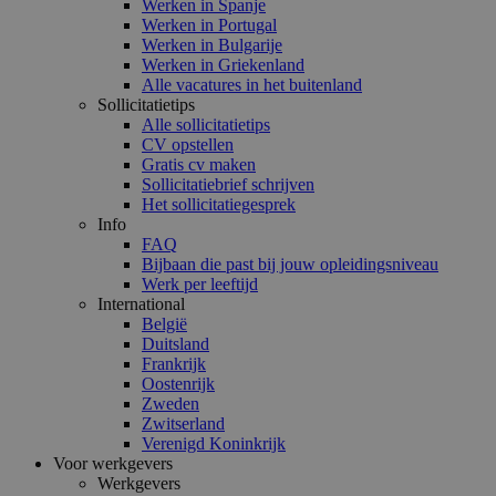
Werken in Spanje
Werken in Portugal
Werken in Bulgarije
Werken in Griekenland
Alle vacatures in het buitenland
Sollicitatietips
Alle sollicitatietips
CV opstellen
Gratis cv maken
Sollicitatiebrief schrijven
Het sollicitatiegesprek
Info
FAQ
Bijbaan die past bij jouw opleidingsniveau
Werk per leeftijd
International
België
Duitsland
Frankrijk
Oostenrijk
Zweden
Zwitserland
Verenigd Koninkrijk
Voor werkgevers
Werkgevers