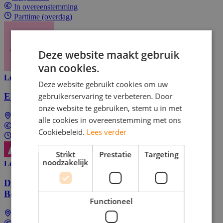
In overeenstemming
Parttime (overdag)
Deze website maakt gebruik
van cookies.
Lees meer
Deze website gebruikt cookies om uw
gebruikerservaring te verbeteren. Door
E-Bike Grocery Rider – Flink (Flexible Shifts)
onze website te gebruiken, stemt u in met
Spijkenisse
alle cookies in overeenstemming met ons
In overeenstemming
Cookiebeleid.
Lees verder
Parttime (overdag)
Strikt
Prestatie
Targeting
noodzakelijk
Lees meer
Direct Start: Fietskoerier (E-Bike) voor Flink
Boodschappenbezorging
Functioneel
Spijkenisse