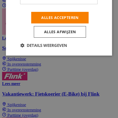
In overeenstemming
Parttime (overdag)
ALLES ACCEPTEREN
ALLES AFWIJZEN
Lees meer
DETAILS WEERGEVEN
Summer Job: E-Bike / Scooter Rider at Flink
Spijkenisse
In overeenstemming
Parttime (overdag)
Lees meer
Vakantiewerk: Fietskoerier (E-Bike) bij Flink
Spijkenisse
In overeenstemming
Parttime (overdag)