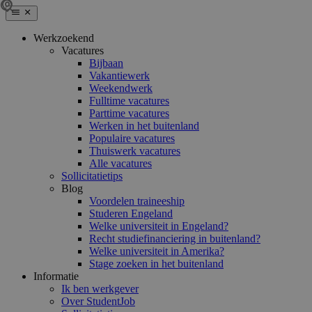
Werkzoekend
Vacatures
Bijbaan
Vakantiewerk
Weekendwerk
Fulltime vacatures
Parttime vacatures
Werken in het buitenland
Populaire vacatures
Thuiswerk vacatures
Alle vacatures
Sollicitatietips
Blog
Voordelen traineeship
Studeren Engeland
Welke universiteit in Engeland?
Recht studiefinanciering in buitenland?
Welke universiteit in Amerika?
Stage zoeken in het buitenland
Informatie
Ik ben werkgever
Over StudentJob