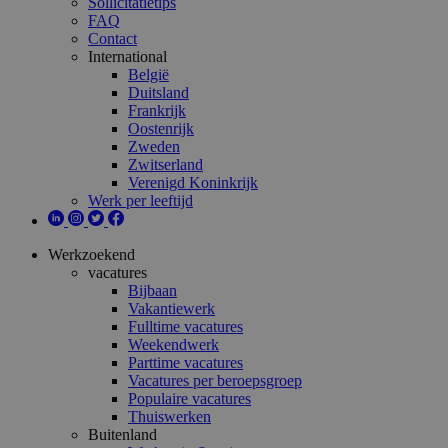
Sollicitatietips
FAQ
Contact
International
België
Duitsland
Frankrijk
Oostenrijk
Zweden
Zwitserland
Verenigd Koninkrijk
Werk per leeftijd
Werkzoekend
vacatures
Bijbaan
Vakantiewerk
Fulltime vacatures
Weekendwerk
Parttime vacatures
Vacatures per beroepsgroep
Populaire vacatures
Thuiswerken
Buitenland