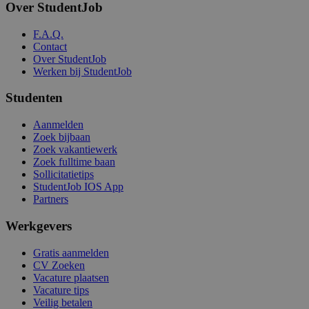
Over StudentJob
F.A.Q.
Contact
Over StudentJob
Werken bij StudentJob
Studenten
Aanmelden
Zoek bijbaan
Zoek vakantiewerk
Zoek fulltime baan
Sollicitatietips
StudentJob IOS App
Partners
Werkgevers
Gratis aanmelden
CV Zoeken
Vacature plaatsen
Vacature tips
Veilig betalen