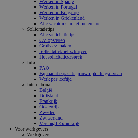
Werken in Spanje
Werken in Portugal
Werken in Bulgarije
Werken in Griekenland
Alle vacatures in het buitenland
Sollicitatietips
Alle sollicitatietips
CV opstellen
Gratis cv maken
Sollicitatiebrief schrijven
Het sollicitatiegesprek
Info
FAQ
Bijbaan die past bij jouw opleidingsniveau
Werk per leeftijd
International
België
Duitsland
Frankrijk
Oostenrijk
Zweden
Zwitserland
Verenigd Koninkrijk
Voor werkgevers
Werkgevers