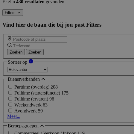
Er zijn
430 resultaten
gevonden
Filters
Vind hier de baan die bij jou past
Filters
Zoeken
Zoeken
Sorteer op
Dienstverbanden
Parttime (overdag)
208
Fulltime (startersfunctie)
175
Fulltime (ervaren)
96
Weekendwerk
63
Avondwerk
59
Meer...
Beroepsgroepen
Commercieel / Verkoop / Inkoop
119