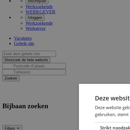
Inschrijven
Werkzoekende
WERKGEVER
Inloggen
Werkzoekende
Werkgever
Vacatures
Gehele site
Deze websit
Bijbaan zoeken
Deze website geb
gebruiken, stemt
Strikt noodzak
Filters