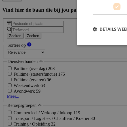
Vind hier de baan die bij jou past
Filters
DETAILS WE
Zoeken
Zoeken
Sorteer op
Dienstverbanden
Parttime (overdag)
208
Fulltime (startersfunctie)
175
Fulltime (ervaren)
96
Weekendwerk
63
Avondwerk
59
Meer...
Beroepsgroepen
Commercieel / Verkoop / Inkoop
119
Transport / Logistiek / Chauffeur / Koerier
80
Training / Opleiding
32