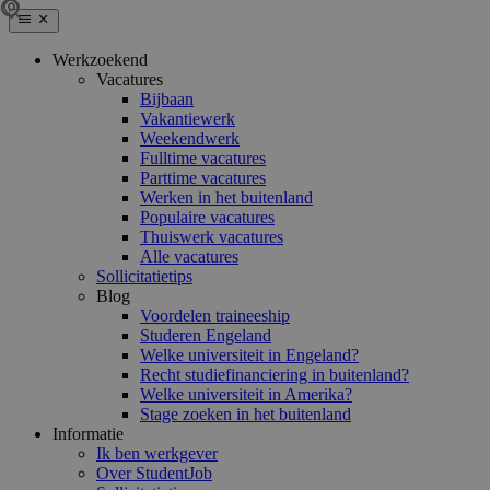
Werkzoekend
Vacatures
Bijbaan
Vakantiewerk
Weekendwerk
Fulltime vacatures
Parttime vacatures
Werken in het buitenland
Populaire vacatures
Thuiswerk vacatures
Alle vacatures
Sollicitatietips
Blog
Voordelen traineeship
Studeren Engeland
Welke universiteit in Engeland?
Recht studiefinanciering in buitenland?
Welke universiteit in Amerika?
Stage zoeken in het buitenland
Informatie
Ik ben werkgever
Over StudentJob