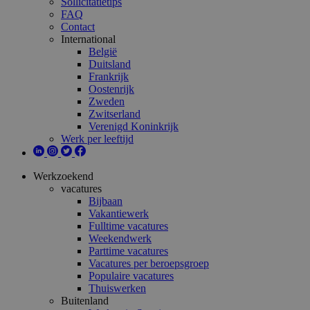
Sollicitatietips
FAQ
Contact
International
België
Duitsland
Frankrijk
Oostenrijk
Zweden
Zwitserland
Verenigd Koninkrijk
Werk per leeftijd
Werkzoekend
vacatures
Bijbaan
Vakantiewerk
Fulltime vacatures
Weekendwerk
Parttime vacatures
Vacatures per beroepsgroep
Populaire vacatures
Thuiswerken
Buitenland