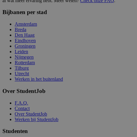
al wat meer ervaring hebt. Meer weten?
Check onze FAQ
.
Bijbanen per stad
Amsterdam
Breda
Den Haag
Eindhoven
Groningen
Leiden
Nijmegen
Rotterdam
Tilburg
Utrecht
Werken in het buitenland
Over StudentJob
F.A.Q.
Contact
Over StudentJob
Werken bij StudentJob
Studenten