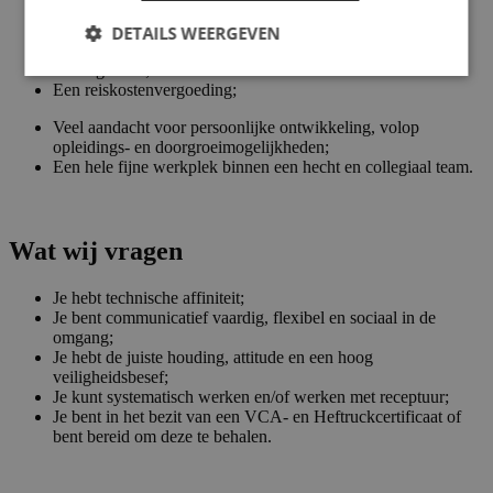
Een basissalaris tussen de €2.688,- en €3.024,- bruto per
maand inclusief 12% ploegentoeslag;
DETAILS WEERGEVEN
Een onregelmatigheidstoeslag van 12% in de ochtend- en
middagdienst;
Een reiskostenvergoeding;
Veel aandacht voor persoonlijke ontwikkeling, volop
opleidings- en doorgroeimogelijkheden;
Een hele fijne werkplek binnen een hecht en collegiaal team.
Wat wij vragen
Je hebt technische affiniteit;
Je bent communicatief vaardig, flexibel en sociaal in de
omgang;
Je hebt de juiste houding, attitude en een hoog
veiligheidsbesef;
Je kunt systematisch werken en/of werken met receptuur;
Je bent in het bezit van een VCA- en Heftruckcertificaat of
bent bereid om deze te behalen.