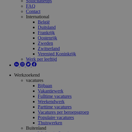
Sollicitatietips
FAQ
Contact
International
België
Duitsland
Frankrijk
Oostenrijk
Zweden
Zwitserland
Verenigd Koninkrijk
Werk per leeftijd
Werkzoekend
vacatures
Bijbaan
Vakantiewerk
Fulltime vacatures
Weekendwerk
Parttime vacatures
Vacatures per beroepsgroep
Populaire vacatures
Thuiswerken
Buitenland