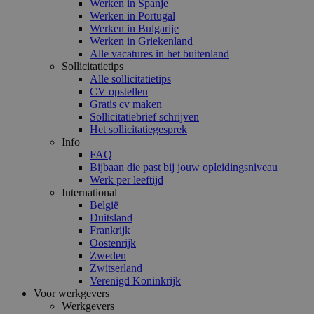
Werken in Spanje
Werken in Portugal
Werken in Bulgarije
Werken in Griekenland
Alle vacatures in het buitenland
Sollicitatietips
Alle sollicitatietips
CV opstellen
Gratis cv maken
Sollicitatiebrief schrijven
Het sollicitatiegesprek
Info
FAQ
Bijbaan die past bij jouw opleidingsniveau
Werk per leeftijd
International
België
Duitsland
Frankrijk
Oostenrijk
Zweden
Zwitserland
Verenigd Koninkrijk
Voor werkgevers
Werkgevers