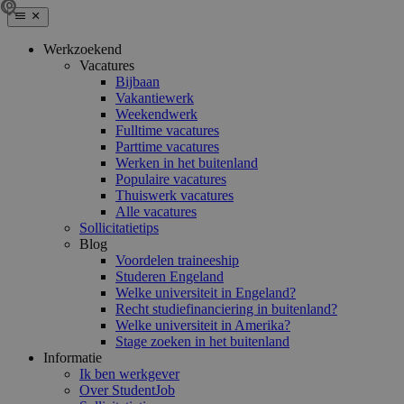
Werkzoekend
Vacatures
Bijbaan
Vakantiewerk
Weekendwerk
Fulltime vacatures
Parttime vacatures
Werken in het buitenland
Populaire vacatures
Thuiswerk vacatures
Alle vacatures
Sollicitatietips
Blog
Voordelen traineeship
Studeren Engeland
Welke universiteit in Engeland?
Recht studiefinanciering in buitenland?
Welke universiteit in Amerika?
Stage zoeken in het buitenland
Informatie
Ik ben werkgever
Over StudentJob