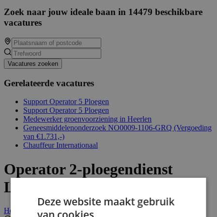
Zoek naar jouw ideale baan in 14479 beschikbare
vacatures
Vacatures zoeken
Gerelateerde vacatures
Support Operator 5 Ploegen
Support Operator 5 Ploegen
Medewerker groenvoorziening in Heerlen
Geneesmiddelenonderzoek NO0009-1106-GRQ (Vergoeding
van €1.731,-)
Chauffeur Internationaal
Operator 2-ploegendienst
Landgraaf
Deze website maakt gebruik
Helaas, deze vacature is niet actief.
van cookies.