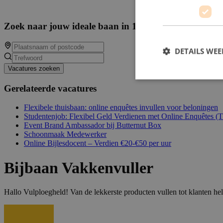
Zoek naar jouw ideale baan in 13881 beschikbare va
DETAILS WE
Vacatures zoeken
Gerelateerde vacatures
Flexibele thuisbaan: online enquêtes invullen voor beloningen
Studentenjob: Flexibel Geld Verdienen met Online Enquêtes (
Event Brand Ambassador bij Butternut Box
Schoonmaak Medewerker
Online Bijlesdocent – Verdien €20-€50 per uur
Bijbaan Vakkenvuller
Hallo Vulploegheld! Van de lekkerste producten vullen tot klanten h