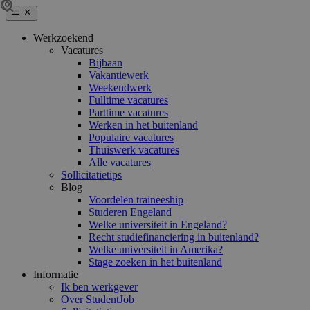
Werkzoekend
Vacatures
Bijbaan
Vakantiewerk
Weekendwerk
Fulltime vacatures
Parttime vacatures
Werken in het buitenland
Populaire vacatures
Thuiswerk vacatures
Alle vacatures
Sollicitatietips
Blog
Voordelen traineeship
Studeren Engeland
Welke universiteit in Engeland?
Recht studiefinanciering in buitenland?
Welke universiteit in Amerika?
Stage zoeken in het buitenland
Informatie
Ik ben werkgever
Over StudentJob