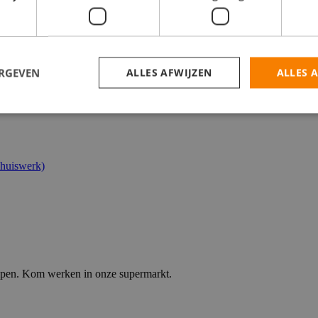
catures
ERGEVEN
ALLES AFWIJZEN
ALLES 
Thuiswerk)
elpen. Kom werken in onze supermarkt.