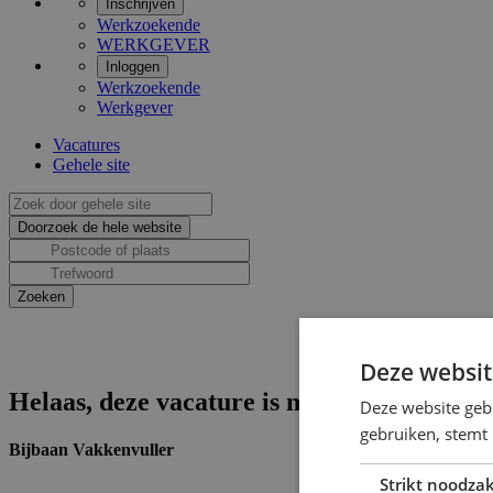
Inschrijven
Werkzoekende
WERKGEVER
Inloggen
Werkzoekende
Werkgever
Vacatures
Gehele site
Deze websit
Helaas, deze vacature is niet actief.
Deze website geb
gebruiken, stemt
Bijbaan Vakkenvuller
Strikt noodzak