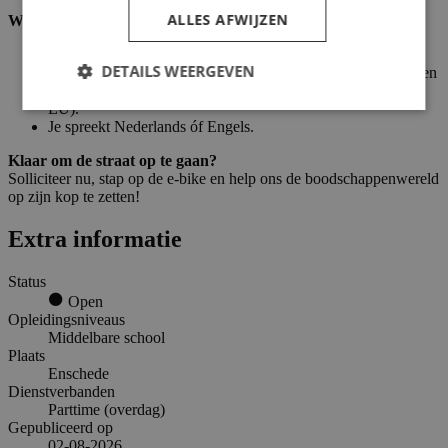
ALLES AFWIJZEN
Wat we van jou vragen:
Je bent minimaal 16 jaar oud.
DETAILS WEERGEVEN
Je hebt een geldige werkvergunning in Nederland (wij bieden
ook contracten voor internationale studenten van buiten de
EU).
Je spreekt Nederlands óf Engels.
Klaar om de straat op te gaan?
Solliciteer nu, stap op de e-bike en help ons de boodschappenwereld
op zijn kop te zetten!
Extra informatie
Status
Open
Opleidingsniveaus
Middelbare school
Plaats
Enschede
Dienstverbanden
Parttime (overdag)
Gepubliceerd op
02-08-2026