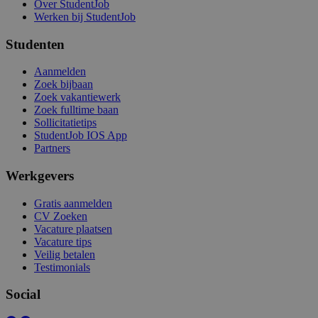
Over StudentJob
Werken bij StudentJob
Studenten
Aanmelden
Zoek bijbaan
Zoek vakantiewerk
Zoek fulltime baan
Sollicitatietips
StudentJob IOS App
Partners
Werkgevers
Gratis aanmelden
CV Zoeken
Vacature plaatsen
Vacature tips
Veilig betalen
Testimonials
Social