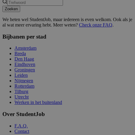
Zoeken
We heten wel StudentJob, maar iedereen is even welkom. Ook als je
al wat meer ervaring hebt. Meer weten?
Check onze FAQ
.
Bijbanen per stad
Amsterdam
Breda
Den Haag
Eindhoven
Groningen
Leiden
Nijmegen
Rotterdam
Tilburg
Utrecht
Werken in het buitenland
Over StudentJob
F.A.Q.
Contact