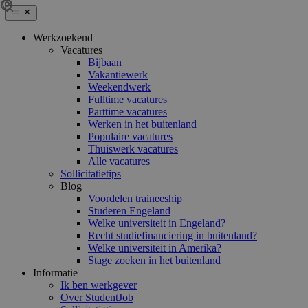
Werkzoekend
Vacatures
Bijbaan
Vakantiewerk
Weekendwerk
Fulltime vacatures
Parttime vacatures
Werken in het buitenland
Populaire vacatures
Thuiswerk vacatures
Alle vacatures
Sollicitatietips
Blog
Voordelen traineeship
Studeren Engeland
Welke universiteit in Engeland?
Recht studiefinanciering in buitenland?
Welke universiteit in Amerika?
Stage zoeken in het buitenland
Informatie
Ik ben werkgever
Over StudentJob