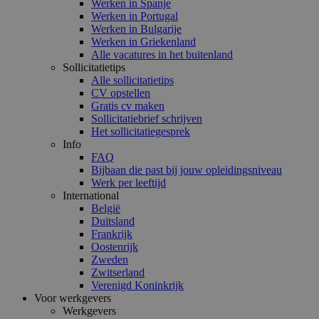
Werken in Spanje
Werken in Portugal
Werken in Bulgarije
Werken in Griekenland
Alle vacatures in het buitenland
Sollicitatietips
Alle sollicitatietips
CV opstellen
Gratis cv maken
Sollicitatiebrief schrijven
Het sollicitatiegesprek
Info
FAQ
Bijbaan die past bij jouw opleidingsniveau
Werk per leeftijd
International
België
Duitsland
Frankrijk
Oostenrijk
Zweden
Zwitserland
Verenigd Koninkrijk
Voor werkgevers
Werkgevers