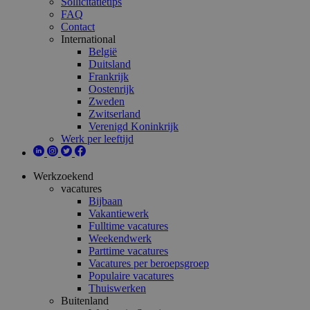
Sollicitatietips
FAQ
Contact
International
België
Duitsland
Frankrijk
Oostenrijk
Zweden
Zwitserland
Verenigd Koninkrijk
Werk per leeftijd
Werkzoekend
vacatures
Bijbaan
Vakantiewerk
Fulltime vacatures
Weekendwerk
Parttime vacatures
Vacatures per beroepsgroep
Populaire vacatures
Thuiswerken
Buitenland