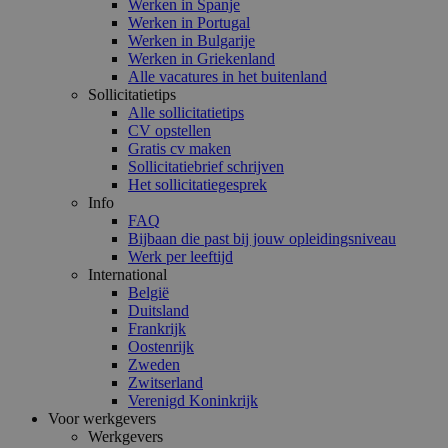
Werken in Spanje
Werken in Portugal
Werken in Bulgarije
Werken in Griekenland
Alle vacatures in het buitenland
Sollicitatietips
Alle sollicitatietips
CV opstellen
Gratis cv maken
Sollicitatiebrief schrijven
Het sollicitatiegesprek
Info
FAQ
Bijbaan die past bij jouw opleidingsniveau
Werk per leeftijd
International
België
Duitsland
Frankrijk
Oostenrijk
Zweden
Zwitserland
Verenigd Koninkrijk
Voor werkgevers
Werkgevers