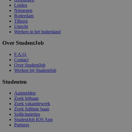
Leiden
Nijmegen
Rotterdam
Tilburg
Utrecht
Werken in het buitenland
Over StudentJob
F.A.Q.
Contact
Over StudentJob
Werken bij StudentJob
Studenten
Aanmelden
Zoek bijbaan
Zoek vakantiewerk
Zoek fulltime baan
Sollicitatietips
StudentJob IOS App
Partners