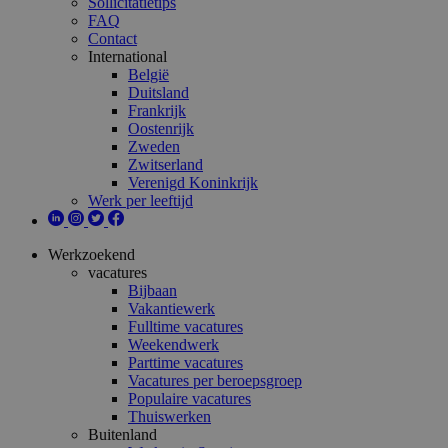
Sollicitatietips
FAQ
Contact
International
België
Duitsland
Frankrijk
Oostenrijk
Zweden
Zwitserland
Verenigd Koninkrijk
Werk per leeftijd
Werkzoekend
vacatures
Bijbaan
Vakantiewerk
Fulltime vacatures
Weekendwerk
Parttime vacatures
Vacatures per beroepsgroep
Populaire vacatures
Thuiswerken
Buitenland