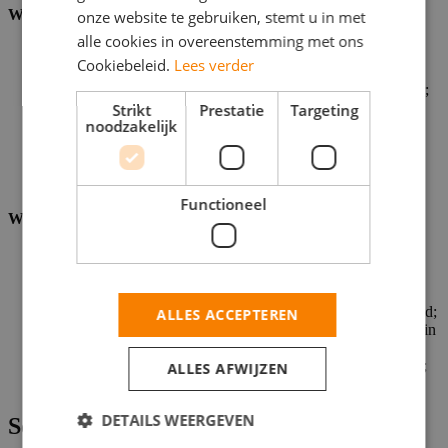
Wat wij bieden
onze website te gebruiken, stemt u in met
alle cookies in overeenstemming met ons
Een bruto maandsalaris gebaseerd o.b.v. Ervaring tussen de
Cookiebeleid.
Lees verder
€2800 en €4000 bruto per maand;
Een baan met een contract rechtstreeks bij de opdrachtgever;
Goede secundaire arbeidsvoorwaarden als een
Strikt
Prestatie
Targeting
noodzakelijk
onkostenvergoeding, leaseauto, OV-kaart en telefoon;
Een premievrij pensioen en een collectiviteitskorting;
Werken bij een bedrijf dat zoveel mogelijk investeert in hun
personeel: aan trainingen & opleidingen dus geen gebrek!
Functioneel
Wat wij vragen
Minimaal een hbo-diploma; en een afgeronde master bij
voorkeur in de richting van Rechtgeleerdheid, S&B, WO
Privaat, Privacy;
Je bent bijvoorkeur fulltime beschikbaar voor een langere tijd;
ALLES ACCEPTEREN
Je hebt een uitstekende beheersing van de Nederlandse taal in
woord en geschrift;
Minimaal 2 jaar recente werkervaring richting bestuursrecht;
ALLES AFWIJZEN
Je bent enthousiast over de functie en de publieke sector!
DETAILS WEERGEVEN
Solliciteren