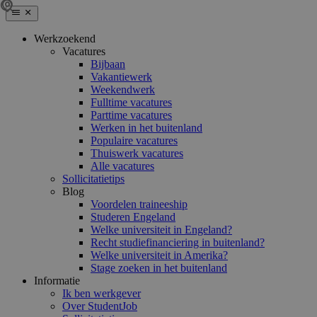
Werkzoekend
Vacatures
Bijbaan
Vakantiewerk
Weekendwerk
Fulltime vacatures
Parttime vacatures
Werken in het buitenland
Populaire vacatures
Thuiswerk vacatures
Alle vacatures
Sollicitatietips
Blog
Voordelen traineeship
Studeren Engeland
Welke universiteit in Engeland?
Recht studiefinanciering in buitenland?
Welke universiteit in Amerika?
Stage zoeken in het buitenland
Informatie
Ik ben werkgever
Over StudentJob