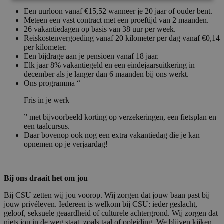
Een uurloon vanaf €15,52 wanneer je 20 jaar of ouder bent.
Meteen een vast contract met een proeftijd van 2 maanden.
26 vakantiedagen op basis van 38 uur per week.
Reiskostenvergoeding vanaf 20 kilometer per dag vanaf €0,14
per kilometer.
Een bijdrage aan je pensioen vanaf 18 jaar.
Elk jaar 8% vakantiegeld en een eindejaarsuitkering in
december als je langer dan 6 maanden bij ons werkt.
Ons programma “
Fris in je werk
” met bijvoorbeeld korting op verzekeringen, een fietsplan en
een taalcursus.
Daar bovenop ook nog een extra vakantiedag die je kan
opnemen op je verjaardag!
Bij ons draait het om jou
Bij CSU zetten wij jou voorop. Wij zorgen dat jouw baan past bij
jouw privéleven. Iedereen is welkom bij CSU: ieder geslacht,
geloof, seksuele geaardheid of culturele achtergrond. Wij zorgen dat
niets jou in de weg staat, zoals taal of opleiding. We blijven kijken