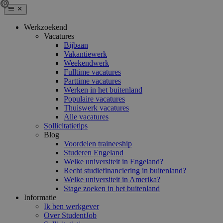
Werkzoekend
Vacatures
Bijbaan
Vakantiewerk
Weekendwerk
Fulltime vacatures
Parttime vacatures
Werken in het buitenland
Populaire vacatures
Thuiswerk vacatures
Alle vacatures
Sollicitatietips
Blog
Voordelen traineeship
Studeren Engeland
Welke universiteit in Engeland?
Recht studiefinanciering in buitenland?
Welke universiteit in Amerika?
Stage zoeken in het buitenland
Informatie
Ik ben werkgever
Over StudentJob