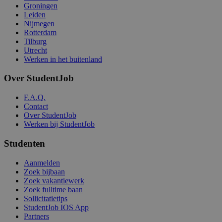
Groningen
Leiden
Nijmegen
Rotterdam
Tilburg
Utrecht
Werken in het buitenland
Over StudentJob
F.A.Q.
Contact
Over StudentJob
Werken bij StudentJob
Studenten
Aanmelden
Zoek bijbaan
Zoek vakantiewerk
Zoek fulltime baan
Sollicitatietips
StudentJob IOS App
Partners