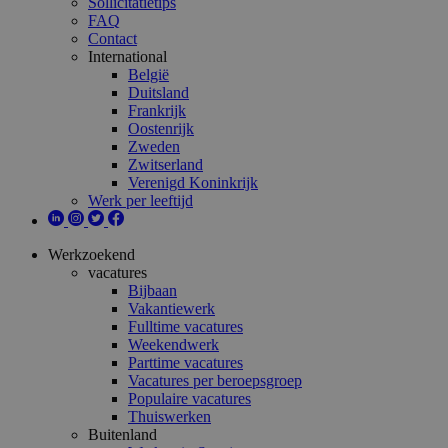
Sollicitatietips
FAQ
Contact
International
België
Duitsland
Frankrijk
Oostenrijk
Zweden
Zwitserland
Verenigd Koninkrijk
Werk per leeftijd
Werkzoekend
vacatures
Bijbaan
Vakantiewerk
Fulltime vacatures
Weekendwerk
Parttime vacatures
Vacatures per beroepsgroep
Populaire vacatures
Thuiswerken
Buitenland