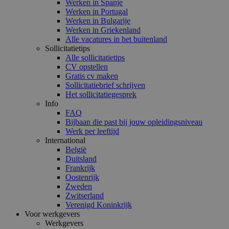
Werken in Spanje
Werken in Portugal
Werken in Bulgarije
Werken in Griekenland
Alle vacatures in het buitenland
Sollicitatietips
Alle sollicitatietips
CV opstellen
Gratis cv maken
Sollicitatiebrief schrijven
Het sollicitatiegesprek
Info
FAQ
Bijbaan die past bij jouw opleidingsniveau
Werk per leeftijd
International
België
Duitsland
Frankrijk
Oostenrijk
Zweden
Zwitserland
Verenigd Koninkrijk
Voor werkgevers
Werkgevers