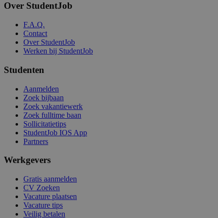
Over StudentJob
F.A.Q.
Contact
Over StudentJob
Werken bij StudentJob
Studenten
Aanmelden
Zoek bijbaan
Zoek vakantiewerk
Zoek fulltime baan
Sollicitatietips
StudentJob IOS App
Partners
Werkgevers
Gratis aanmelden
CV Zoeken
Vacature plaatsen
Vacature tips
Veilig betalen