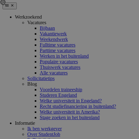
Werkzoekend
Vacatures
Bijbaan
Vakantiewerk
Weekendwerk
Fulltime vacatures
Parttime vacatures
Werken in het buitenland
Populaire vacatures
Thuiswerk vacatures
Alle vacatures
Sollicitatietips
Blog
Voordelen traineeship
Studeren Engeland
Welke universiteit in Engeland?
Recht studiefinanciering in buitenland?
Welke universiteit in Amerika?
Stage zoeken in het buitenland
Informatie
Ik ben werkgever
Over StudentJob