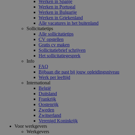
Werken in Spanje
Werken in Portugal
Werken in Bulgarije
Werken in Griekenland
Alle vacatures in het buitenland
Sollicitatietips
Alle sollicitatietips
CV opstellen
Gratis cv maken
Sollicitatiebrief schrijven
Het sollicitatiegesprek
Info
FAQ
Bijbaan die past bij jouw opleidingsniveau
Werk per leeftijd
International
België
Duitsland
Frankrijk
Oostenrijk
Zweden
Zwitserland
Verenigd Koninkrijk
Voor werkgevers
Werkgevers