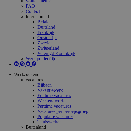
Sollicitatietips
FAQ
Contact
International
België
Duitsland
Frankrijk
Oostenrijk
Zweden
Zwitserland
Verenigd Koninkrijk
Werk per leeftijd
Werkzoekend
vacatures
Bijbaan
Vakantiewerk
Fulltime vacatures
Weekendwerk
Parttime vacatures
Vacatures per beroepsgroep
Populaire vacatures
Thuiswerken
Buitenland