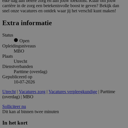
elke dag aan betere zorg én aan jouw toekomst. Klaar om jouw
carrière in de zorg een betekenisvolle boost te geven? Bekijk dan
snel onze vacatures en ontdek waar jij het verschil kunt maken!
Extra informatie
Status
Open
Opleidingsniveaus
MBO
Plaats
Utrecht
Dienstverbanden
Parttime (overdag)
Gepubliceerd op
10-07-2026
Utrecht
|
Vacatures zorg
|
Vacatures verpleegkundige
| Parttime
(overdag) | MBO
Solliciteer nu
Dit kan al binnen twee minuten
In het kort