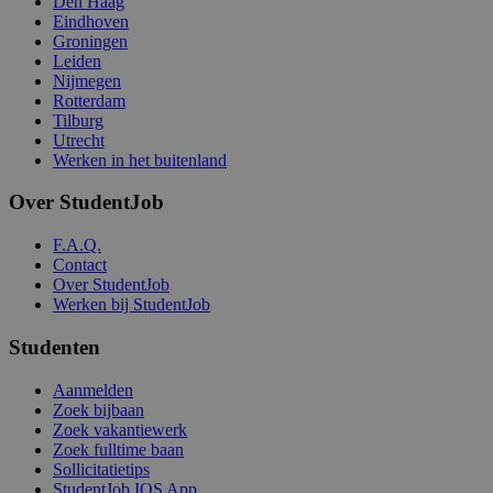
Den Haag
Eindhoven
Groningen
Leiden
Nijmegen
Rotterdam
Tilburg
Utrecht
Werken in het buitenland
Over StudentJob
F.A.Q.
Contact
Over StudentJob
Werken bij StudentJob
Studenten
Aanmelden
Zoek bijbaan
Zoek vakantiewerk
Zoek fulltime baan
Sollicitatietips
StudentJob IOS App