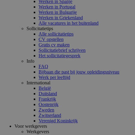
Werken in Spanje
Werken in Portugal
Werken in Bulgarije
Werken in Griekenland
Alle vacatures in het buitenland
Sollicitatietips
Alle sollicitatietips
CV opstellen
Gratis cv maken
Sollicitatiebrief schrijven
Het sollicitatiegesprek
Info
FAQ
Bijbaan die past bij jouw opleidingsniveau
Werk per leeftijd
International
België
Duitsland
Frankrijk
Oostenrijk
Zweden
Zwitserland
Verenigd Koninkrijk
Voor werkgevers
Werkgevers