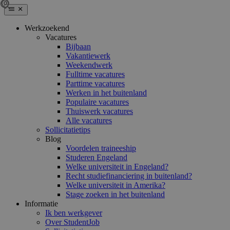
Werkzoekend
Vacatures
Bijbaan
Vakantiewerk
Weekendwerk
Fulltime vacatures
Parttime vacatures
Werken in het buitenland
Populaire vacatures
Thuiswerk vacatures
Alle vacatures
Sollicitatietips
Blog
Voordelen traineeship
Studeren Engeland
Welke universiteit in Engeland?
Recht studiefinanciering in buitenland?
Welke universiteit in Amerika?
Stage zoeken in het buitenland
Informatie
Ik ben werkgever
Over StudentJob