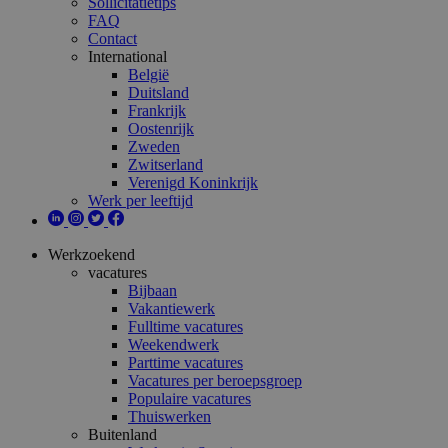
Sollicitatietips
FAQ
Contact
International
België
Duitsland
Frankrijk
Oostenrijk
Zweden
Zwitserland
Verenigd Koninkrijk
Werk per leeftijd
Werkzoekend
vacatures
Bijbaan
Vakantiewerk
Fulltime vacatures
Weekendwerk
Parttime vacatures
Vacatures per beroepsgroep
Populaire vacatures
Thuiswerken
Buitenland