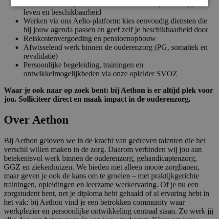
Flexibele werktijden en contractvormen die passen bij jouw
leven en beschikbaarheid
Werken via ons Aelio-platform: kies eenvoudig diensten die
bij jouw agenda passen en geef zelf je beschikbaarheid door
Reiskostenvergoeding en pensioenopbouw
Afwisselend werk binnen de ouderenzorg (PG, somatiek en
revalidatie)
Persoonlijke begeleiding, trainingen en
ontwikkelmogelijkheden via onze opleider SVOZ
Waar je ook naar op zoek bent: bij Aethon is er altijd plek voor
jou. Solliciteer direct en maak impact in de ouderenzorg.
Over Aethon
Bij Aethon geloven we in de kracht van gedreven talenten die het
verschil willen maken in de zorg. Daarom verbinden wij jou aan
betekenisvol werk binnen de ouderenzorg, gehandicaptenzorg,
GGZ en ziekenhuizen. We bieden niet alleen mooie zorgbanen,
maar geven je ook de kans om te groeien – met praktijkgerichte
trainingen, opleidingen en leerzame werkervaring. Of je nu een
zorgstudent bent, net je diploma hebt gehaald of al ervaring hebt in
het vak: bij Aethon vind je een betrokken community waar
werkplezier en persoonlijke ontwikkeling centraal staan. Zo werk jij