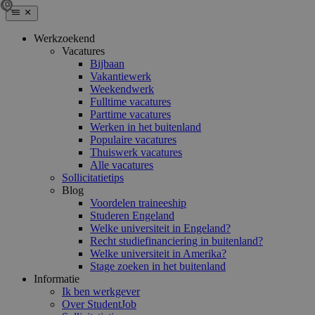
Werkzoekend
Vacatures
Bijbaan
Vakantiewerk
Weekendwerk
Fulltime vacatures
Parttime vacatures
Werken in het buitenland
Populaire vacatures
Thuiswerk vacatures
Alle vacatures
Sollicitatietips
Blog
Voordelen traineeship
Studeren Engeland
Welke universiteit in Engeland?
Recht studiefinanciering in buitenland?
Welke universiteit in Amerika?
Stage zoeken in het buitenland
Informatie
Ik ben werkgever
Over StudentJob