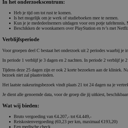
In het onderzoekscentrum:
Heb je tijd om tot rust te komen.
Is het mogelijk om je werk of studieboeken mee te nemen.
Kun je je mededeelnemers uitdagen voor een potje tafeltennis,
Beschikken de woonkamers over PlayStation en tv’s met Netfli
Verblijfsperiode
Voor groepen deel C bestaat het onderzoek uit 2 periodes waarbij je i
In periode 1 verblijf je 3 dagen en 2 nachten. In periode 2 verblijf j
Tijdens deze 25 dagen zijn er ook 2 korte bezoeken aan de kliniek. N
bezoek niet zal plaatsvinden.
Het laatste nakeuringsbezoek vindt plaats 21 tot 24 dagen na je vertr
Je dient alle genoemde data, voor de groep die jij uitkiest, beschikba
Wat wij bieden:
Bruto vergoeding van €4.207,- tot €4.449,-
Reiskostenvergoeding (€0,23 per km, maximaal €193,20)
Een medische check