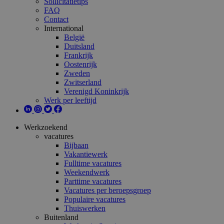
Sollicitatietips
FAQ
Contact
International
België
Duitsland
Frankrijk
Oostenrijk
Zweden
Zwitserland
Verenigd Koninkrijk
Werk per leeftijd
Werkzoekend
vacatures
Bijbaan
Vakantiewerk
Fulltime vacatures
Weekendwerk
Parttime vacatures
Vacatures per beroepsgroep
Populaire vacatures
Thuiswerken
Buitenland