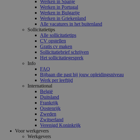
Werken in Spanje
Werken in Portugal
Werken in Bulgarije
Werken in Griekenland
Alle vacatures in het buitenland
Sollicitatietips
Alle sollicitatietips
CV opstellen
Gratis cv maken
Sollicitatiebrief schrijven
Het sollicitatiegesprek
Info
FAQ
Bijbaan die past bij jouw opleidingsniveau
Werk per leeftijd
International
België
Duitsland
Frankrijk
Oostenrijk
Zweden
Zwitserland
Verenigd Koninkrijk
Voor werkgevers
Werkgevers