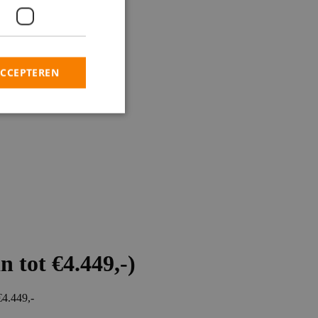
ACCEPTEREN
tot €4.449,-)
€4.449,-