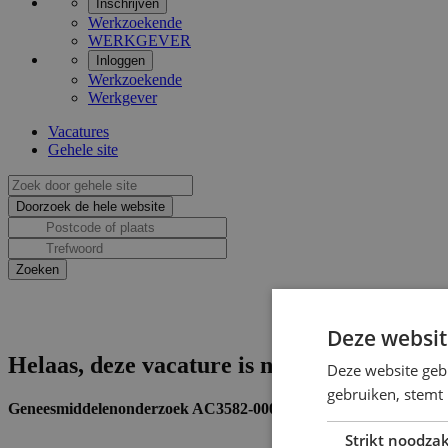
Inschrijven
Werkzoekende
WERKGEVER
Inloggen
Werkzoekende
Werkgever
Vacatures
Gehele site
Deze websit
Helaas, deze vacature is niet actief.
Deze website geb
gebruiken, stemt
Geneesmiddelenonderzoek AC3582-0006-GRQ-C (Vergoeding van 
Strikt noodzak