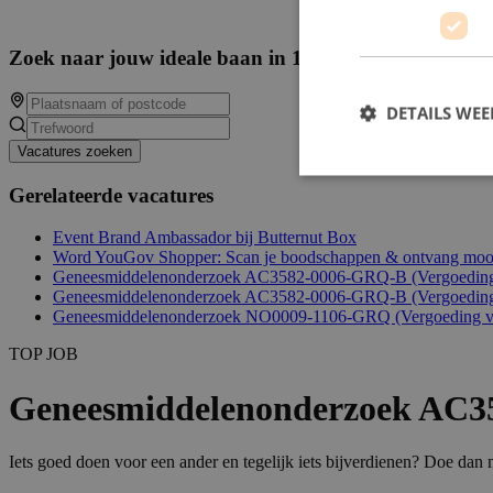
Zoek naar jouw ideale baan in 14877 beschikbare va
DETAILS WE
Vacatures zoeken
Gerelateerde vacatures
Event Brand Ambassador bij Butternut Box
Word YouGov Shopper: Scan je boodschappen & ontvang mooi
Geneesmiddelenonderzoek AC3582-0006-GRQ-B (Vergoeding t
Geneesmiddelenonderzoek AC3582-0006-GRQ-B (Vergoeding t
Geneesmiddelenonderzoek NO0009-1106-GRQ (Vergoeding va
TOP JOB
Geneesmiddelenonderzoek AC35
Iets goed doen voor een ander en tegelijk iets bijverdienen? Doe da