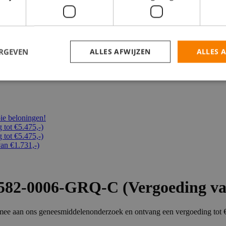
catures
ERGEVEN
ALLES AFWIJZEN
ALLES 
e beloningen!
ot €5.475,-)
ot €5.475,-)
n €1.731,-)
82-0006-GRQ-C (Vergoeding van 
n mee aan ons geneesmiddelenonderzoek en ontvang een vergoeding tot 