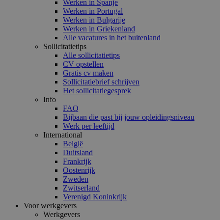
Werken in Spanje
Werken in Portugal
Werken in Bulgarije
Werken in Griekenland
Alle vacatures in het buitenland
Sollicitatietips
Alle sollicitatietips
CV opstellen
Gratis cv maken
Sollicitatiebrief schrijven
Het sollicitatiegesprek
Info
FAQ
Bijbaan die past bij jouw opleidingsniveau
Werk per leeftijd
International
België
Duitsland
Frankrijk
Oostenrijk
Zweden
Zwitserland
Verenigd Koninkrijk
Voor werkgevers
Werkgevers