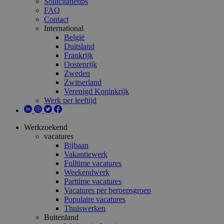
Sollicitatietips
FAQ
Contact
International
België
Duitsland
Frankrijk
Oostenrijk
Zweden
Zwitserland
Verenigd Koninkrijk
Werk per leeftijd
Werkzoekend
vacatures
Bijbaan
Vakantiewerk
Fulltime vacatures
Weekendwerk
Parttime vacatures
Vacatures per beroepsgroep
Populaire vacatures
Thuiswerken
Buitenland