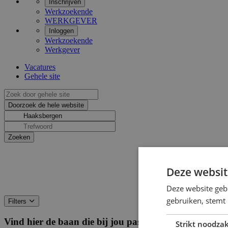
Inschrijven
Werkzoekende
WERKGEVER
Inloggen
Werkzoekende
Werkgever
Vacatures
Gehele site
Deze websit
Deze website geb
gebruiken, stemt
Filters
Vind hier de baan die bij jou past
Filters
Strikt noodzak