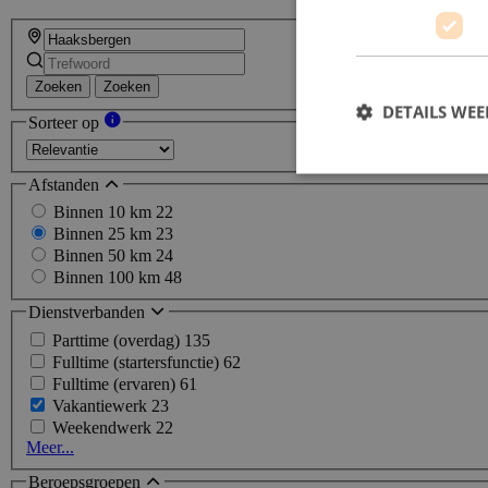
Zoeken
Zoeken
DETAILS WE
Sorteer op
Afstanden
Binnen 10 km
22
Binnen 25 km
23
Binnen 50 km
24
Binnen 100 km
48
Dienstverbanden
Parttime (overdag)
135
Fulltime (startersfunctie)
62
Fulltime (ervaren)
61
Vakantiewerk
23
Weekendwerk
22
Meer...
Beroepsgroepen