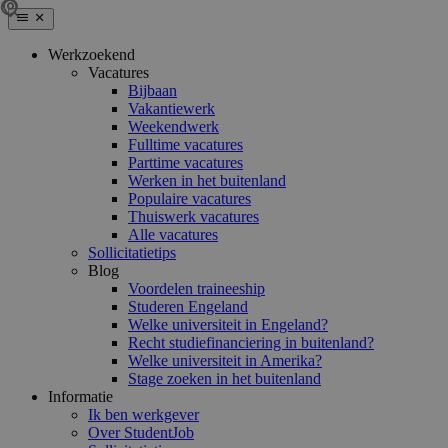
Werkzoekend
Vacatures
Bijbaan
Vakantiewerk
Weekendwerk
Fulltime vacatures
Parttime vacatures
Werken in het buitenland
Populaire vacatures
Thuiswerk vacatures
Alle vacatures
Sollicitatietips
Blog
Voordelen traineeship
Studeren Engeland
Welke universiteit in Engeland?
Recht studiefinanciering in buitenland?
Welke universiteit in Amerika?
Stage zoeken in het buitenland
Informatie
Ik ben werkgever
Over StudentJob