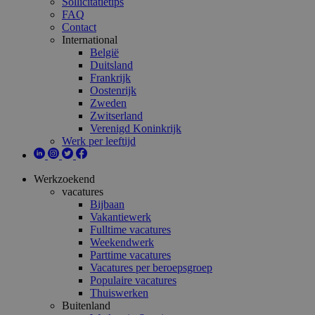
Sollicitatietips
FAQ
Contact
International
België
Duitsland
Frankrijk
Oostenrijk
Zweden
Zwitserland
Verenigd Koninkrijk
Werk per leeftijd
Werkzoekend
vacatures
Bijbaan
Vakantiewerk
Fulltime vacatures
Weekendwerk
Parttime vacatures
Vacatures per beroepsgroep
Populaire vacatures
Thuiswerken
Buitenland