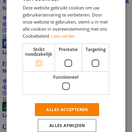
Verdien extra geld met online enquêtes. Gemakkelijk
vanuit huis of onderweg.
Deze website gebruikt cookies om uw
gebruikerservaring te verbeteren. Door
Landelijk (dus ook bij jou in de buurt)
onze website te gebruiken, stemt u in met
In overeenstemming
alle cookies in overeenstemming met ons
4 - 32 uur per week
Cookiebeleid.
Lees verder
Top Job
Strikt
Prestatie
Targeting
Lees meer
noodzakelijk
Flexible online side hustle: Test games, apps &
surveys!
Functioneel
Landelijk (dus ook bij jou in de buurt)
In overeenstemming
1 - 40 uur per week
Top Job
ALLES ACCEPTEREN
Lees meer
ALLES AFWIJZEN
Callcenter medewerker bij Butternut Box