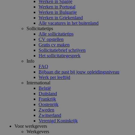
Werken in Spanje
Werken in Portugal
Werken in Bulgarije
Werken in Griekenland
Alle vacatures in het buitenland
Sollicitatietips
Alle sollicitatietips
CV opstellen
Gratis cv maken
Sollicitatiebrief schrijven
Het sollicitatiegesprek
Info
FAQ
Bijbaan die past bij jouw opleidingsniveau
Werk per leeftijd
International
België
Duitsland
Frankrijk
Oostenrijk
Zweden
Zwitserland
Verenigd Koninkrijk
Voor werkgevers
Werkgevers