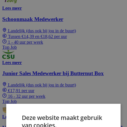
Lees meer
Schoonmaak Medewerker
Landelijk (dus ook bij jou in de buurt)
Tussen €14,39 en €18,62 per uur
1 - 40 uur per week
Top Job
Lees meer
Junior Sales Medewerker bij Butternut Box
Landelijk (dus ook bij jou in de buurt)
€17,91 per uur
16 - 32 uur per week
Top Job
Deze website maakt gebruik
Lees meer
van cookies.