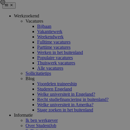
Werkzoekend
Vacatures
Bijbaan
Vakantiewerk
Weekendwerk
Fulltime vacatures
Parttime vacatures
Werken in het buitenland
Populaire vacatures
Thuiswerk vacatures
Alle vacatures
Sollicitatietips
Blog
Voordelen traineeship
Studeren Engeland
Welke universiteit in Engeland?
Recht studiefinanciering in buitenland?
Welke universiteit in Amerika?
Stage zoeken in het buitenland
Informatie
Ik ben werkgever
Over StudentJob