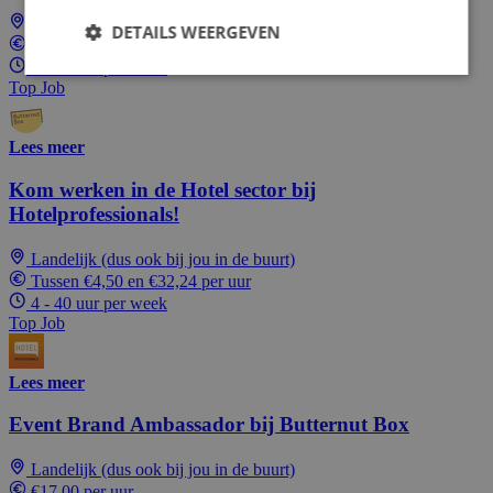
Landelijk (dus ook bij jou in de buurt)
DETAILS WEERGEVEN
€17,91 per uur
1 - 40 uur per week
Top Job
Lees meer
Kom werken in de Hotel sector bij
Hotelprofessionals!
Landelijk (dus ook bij jou in de buurt)
Tussen €4,50 en €32,24 per uur
4 - 40 uur per week
Top Job
Lees meer
Event Brand Ambassador bij Butternut Box
Landelijk (dus ook bij jou in de buurt)
€17,00 per uur