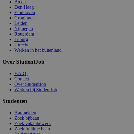
Breda
Den Haag
Eindhoven
Groningen
Leiden
Nijmegen
Rotterdam
Tilburg
Utrecht
Werken in het buitenland
Over StudentJob
F.A.Q.
Contact
Over StudentJob
Werken bij StudentJob
Studenten
Aanmelden
Zoek bijbaan
Zoek vakantiewerk
Zoek fulltime baan