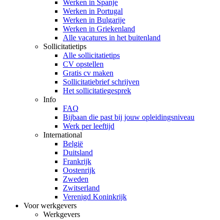
Werken in Spanje
Werken in Portugal
Werken in Bulgarije
Werken in Griekenland
Alle vacatures in het buitenland
Sollicitatietips
Alle sollicitatietips
CV opstellen
Gratis cv maken
Sollicitatiebrief schrijven
Het sollicitatiegesprek
Info
FAQ
Bijbaan die past bij jouw opleidingsniveau
Werk per leeftijd
International
België
Duitsland
Frankrijk
Oostenrijk
Zweden
Zwitserland
Verenigd Koninkrijk
Voor werkgevers
Werkgevers