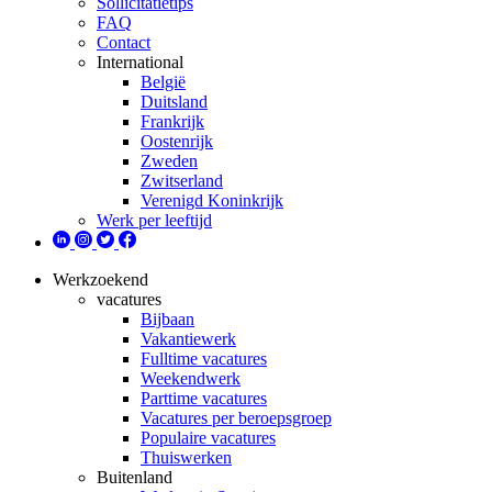
Sollicitatietips
FAQ
Contact
International
België
Duitsland
Frankrijk
Oostenrijk
Zweden
Zwitserland
Verenigd Koninkrijk
Werk per leeftijd
Werkzoekend
vacatures
Bijbaan
Vakantiewerk
Fulltime vacatures
Weekendwerk
Parttime vacatures
Vacatures per beroepsgroep
Populaire vacatures
Thuiswerken
Buitenland