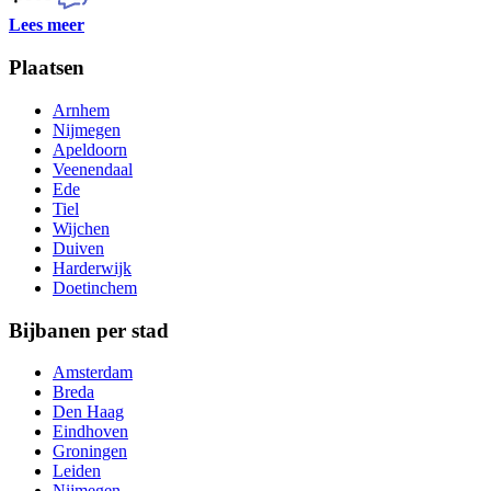
Lees meer
Plaatsen
Arnhem
Nijmegen
Apeldoorn
Veenendaal
Ede
Tiel
Wijchen
Duiven
Harderwijk
Doetinchem
Bijbanen per stad
Amsterdam
Breda
Den Haag
Eindhoven
Groningen
Leiden
Nijmegen