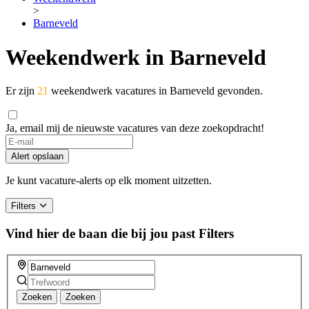
>
Barneveld
Weekendwerk in Barneveld
Er zijn
21
weekendwerk vacatures in Barneveld gevonden.
Ja, email mij de nieuwste vacatures van deze zoekopdracht!
If
you
Alert opslaan
are
a
Je kunt vacature-alerts op elk moment uitzetten.
human,
ignore
Filters
this
field
Vind hier de baan die bij jou past
Filters
Zoeken
Zoeken