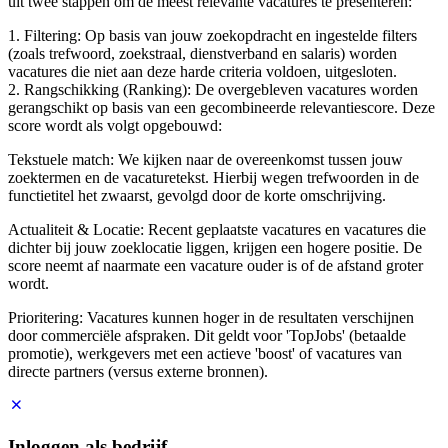
uit twee stappen om de meest relevante vacatures te presenteren:
1. Filtering: Op basis van jouw zoekopdracht en ingestelde filters
(zoals trefwoord, zoekstraal, dienstverband en salaris) worden
vacatures die niet aan deze harde criteria voldoen, uitgesloten.
2. Rangschikking (Ranking): De overgebleven vacatures worden
gerangschikt op basis van een gecombineerde relevantiescore. Deze
score wordt als volgt opgebouwd:
Tekstuele match: We kijken naar de overeenkomst tussen jouw
zoektermen en de vacaturetekst. Hierbij wegen trefwoorden in de
functietitel het zwaarst, gevolgd door de korte omschrijving.
Actualiteit & Locatie: Recent geplaatste vacatures en vacatures die
dichter bij jouw zoeklocatie liggen, krijgen een hogere positie. De
score neemt af naarmate een vacature ouder is of de afstand groter
wordt.
Prioritering: Vacatures kunnen hoger in de resultaten verschijnen
door commerciële afspraken. Dit geldt voor 'TopJobs' (betaalde
promotie), werkgevers met een actieve 'boost' of vacatures van
directe partners (versus externe bronnen).
Inloggen als bedrijf