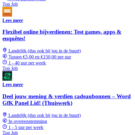
Top Job
Lees meer
Flexibel online bijverdienen: Test games, apps &
enquêtes!
Landelijk (dus ook bij jou in de buurt)
Tussen €5,00 en €150,00 per uur
1 - 40 uur per week
Top Job
Lees meer
Deel jouw mening & verdien cadeaubonnen – Word
GfK Panel Lid! (Thuiswerk)
Landelijk (dus ook bij jou in de buurt)
In overeenstemming
1 - 5 uur per week
Top Job