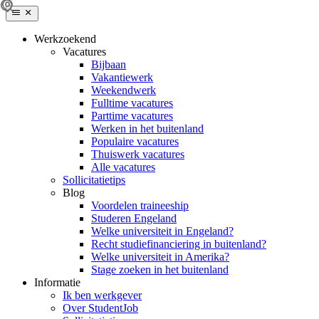
Werkzoekend
Vacatures
Bijbaan
Vakantiewerk
Weekendwerk
Fulltime vacatures
Parttime vacatures
Werken in het buitenland
Populaire vacatures
Thuiswerk vacatures
Alle vacatures
Sollicitatietips
Blog
Voordelen traineeship
Studeren Engeland
Welke universiteit in Engeland?
Recht studiefinanciering in buitenland?
Welke universiteit in Amerika?
Stage zoeken in het buitenland
Informatie
Ik ben werkgever
Over StudentJob