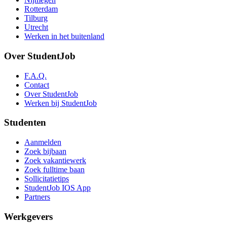
Rotterdam
Tilburg
Utrecht
Werken in het buitenland
Over StudentJob
F.A.Q.
Contact
Over StudentJob
Werken bij StudentJob
Studenten
Aanmelden
Zoek bijbaan
Zoek vakantiewerk
Zoek fulltime baan
Sollicitatietips
StudentJob IOS App
Partners
Werkgevers