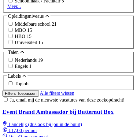
Schoonmaak / Facilitair
5
Meer...
Opleidingsniveaus
Middelbare school
21
MBO
15
HBO
15
Universiteit
15
Talen
Nederlands
19
Engels
1
Labels
Topjob
Alle filters wissen
Filters Toepassen
Ja, email mij de nieuwste vacatures van deze zoekopdracht!
Event Brand Ambassador bij Butternut Box
Landelijk (dus ook bij jou in de buurt)
€17,00 per uur
16 - 32 uur per week