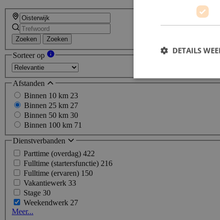
Zoeken
Zoeken
DETAILS WE
Sorteer op
Afstanden
Binnen 10 km
23
Binnen 25 km
27
Binnen 50 km
30
Binnen 100 km
71
Dienstverbanden
Parttime (overdag)
422
Fulltime (startersfunctie)
216
Fulltime (ervaren)
150
Vakantiewerk
33
Stage
30
Weekendwerk
27
Meer...