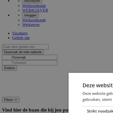
Inschrijven
Werkzoekende
WERKGEVER
Inloggen
Werkzoekende
Werkgever
Vacatures
Gehele site
Deze websit
Deze website geb
gebruiken, stemt
Filters
Vind hier de baan die bij jou past
Filters
Strikt noodzak