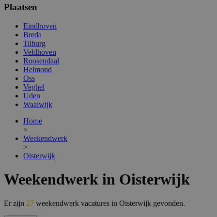
Plaatsen
Eindhoven
Breda
Tilburg
Veldhoven
Roosendaal
Helmond
Oss
Veghel
Uden
Waalwijk
Home
>
Weekendwerk
>
Oisterwijk
Weekendwerk in Oisterwijk
Er zijn
27
weekendwerk vacatures in Oisterwijk gevonden.