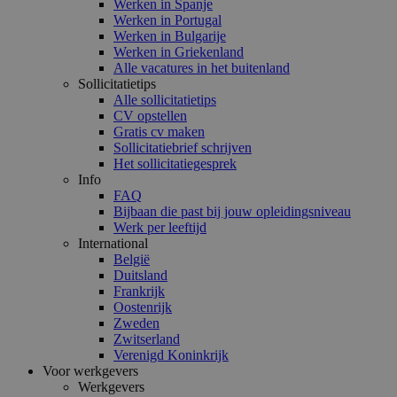
Werken in Spanje
Werken in Portugal
Werken in Bulgarije
Werken in Griekenland
Alle vacatures in het buitenland
Sollicitatietips
Alle sollicitatietips
CV opstellen
Gratis cv maken
Sollicitatiebrief schrijven
Het sollicitatiegesprek
Info
FAQ
Bijbaan die past bij jouw opleidingsniveau
Werk per leeftijd
International
België
Duitsland
Frankrijk
Oostenrijk
Zweden
Zwitserland
Verenigd Koninkrijk
Voor werkgevers
Werkgevers