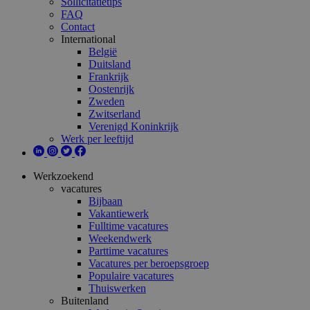
Sollicitatietips
FAQ
Contact
International
België
Duitsland
Frankrijk
Oostenrijk
Zweden
Zwitserland
Verenigd Koninkrijk
Werk per leeftijd
Werkzoekend
vacatures
Bijbaan
Vakantiewerk
Fulltime vacatures
Weekendwerk
Parttime vacatures
Vacatures per beroepsgroep
Populaire vacatures
Thuiswerken
Buitenland