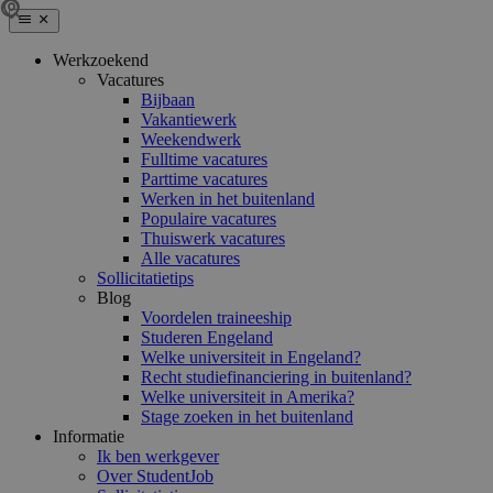
Werkzoekend
Vacatures
Bijbaan
Vakantiewerk
Weekendwerk
Fulltime vacatures
Parttime vacatures
Werken in het buitenland
Populaire vacatures
Thuiswerk vacatures
Alle vacatures
Sollicitatietips
Blog
Voordelen traineeship
Studeren Engeland
Welke universiteit in Engeland?
Recht studiefinanciering in buitenland?
Welke universiteit in Amerika?
Stage zoeken in het buitenland
Informatie
Ik ben werkgever
Over StudentJob