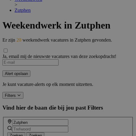
>
Zutphen
Weekendwerk in Zutphen
Er zijn
20
weekendwerk vacatures in Zutphen gevonden.
Ja, email mij de nieuwste vacatures van deze zoekopdracht!
If
you
are
Alert opslaan
a
human,
Je kunt vacature-alerts op elk moment uitzetten.
ignore
this
Filters
field
Vind hier de baan die bij jou past
Filters
Zoeken
Zoeken