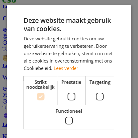
Lees meer
Callcenter medewerker bij Butternut Box
Deze website maakt gebruik
van cookies.
Landelijk (dus ook bij jou in de buurt)
€17,91 per uur
Deze website gebruikt cookies om uw
1 - 40 uur per week
gebruikerservaring te verbeteren. Door
Top Job
onze website te gebruiken, stemt u in met
alle cookies in overeenstemming met ons
Lees meer
Cookiebeleid.
Lees verder
Wordt Hiker (auto's vervoeren) bij Easy Way!
Strikt
Prestatie
Targeting
noodzakelijk
Landelijk (dus ook bij jou in de buurt)
Tussen €11,62 en €16,24 per uur
1 - 40 uur per week
Top Job
Functioneel
Lees meer
Kom werken in de Hotel sector bij