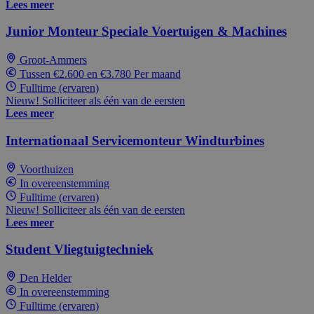
Lees meer
Junior Monteur Speciale Voertuigen & Machines
Groot-Ammers
Tussen €2.600 en €3.780 Per maand
Fulltime (ervaren)
Nieuw! Solliciteer als één van de eersten
Lees meer
Internationaal Servicemonteur Windturbines
Voorthuizen
In overeenstemming
Fulltime (ervaren)
Nieuw! Solliciteer als één van de eersten
Lees meer
Student Vliegtuigtechniek
Den Helder
In overeenstemming
Fulltime (ervaren)