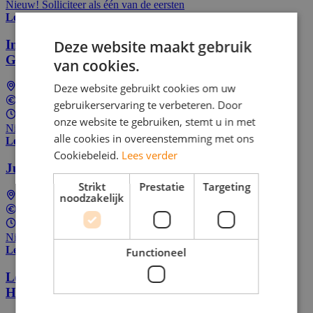
Nieuw! Solliciteer als één van de eersten
Lees meer
Internationaal Servicemonteur
Deze website maakt gebruik
Grondverzetmachines
van cookies.
Deze website gebruikt cookies om uw
Utrecht
In overeenstemming
gebruikerservaring te verbeteren. Door
Fulltime (ervaren)
onze website te gebruiken, stemt u in met
Nieuw! Solliciteer als één van de eersten
alle cookies in overeenstemming met ons
Lees meer
Cookiebeleid.
Lees verder
Junior AI Research Scientist
Strikt
Prestatie
Targeting
Eindhoven
noodzakelijk
€5.000 Per maand
32 - 40 uur per week
Nieuw! Solliciteer als één van de eersten
Lees meer
Functioneel
Leerling elektromonteur BBL NS regio
Haarlem/Amsterdam