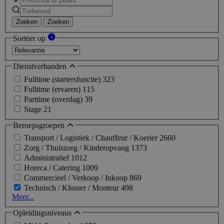
Zoeken
Zoeken
Sorteer op
Dienstverbanden
Fulltime (startersfunctie)
323
Fulltime (ervaren)
115
Parttime (overdag)
39
Stage
21
Beroepsgroepen
Transport / Logistiek / Chauffeur / Koerier
2660
Zorg / Thuiszorg / Kinderopvang
1373
Administratief
1012
Horeca / Catering
1009
Commercieel / Verkoop / Inkoop
869
Technisch / Klusser / Monteur
498
Meer...
Opleidingsniveaus