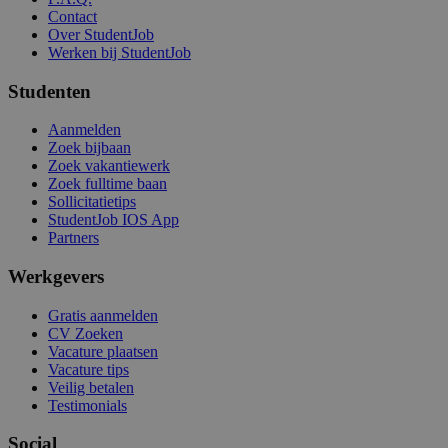
Contact
Over StudentJob
Werken bij StudentJob
Studenten
Aanmelden
Zoek bijbaan
Zoek vakantiewerk
Zoek fulltime baan
Sollicitatietips
StudentJob IOS App
Partners
Werkgevers
Gratis aanmelden
CV Zoeken
Vacature plaatsen
Vacature tips
Veilig betalen
Testimonials
Social