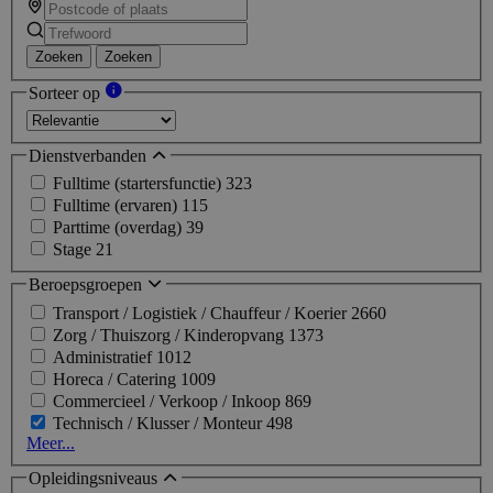
Zoeken
Zoeken
Sorteer op
Dienstverbanden
Fulltime (startersfunctie)
323
Fulltime (ervaren)
115
Parttime (overdag)
39
Stage
21
Beroepsgroepen
Transport / Logistiek / Chauffeur / Koerier
2660
Zorg / Thuiszorg / Kinderopvang
1373
Administratief
1012
Horeca / Catering
1009
Commercieel / Verkoop / Inkoop
869
Technisch / Klusser / Monteur
498
Meer...
Opleidingsniveaus