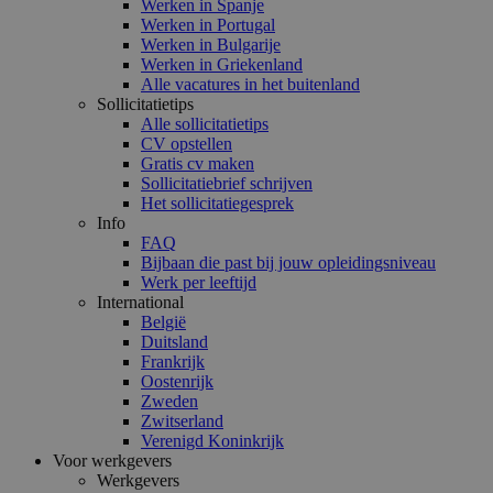
Werken in Spanje
Werken in Portugal
Werken in Bulgarije
Werken in Griekenland
Alle vacatures in het buitenland
Sollicitatietips
Alle sollicitatietips
CV opstellen
Gratis cv maken
Sollicitatiebrief schrijven
Het sollicitatiegesprek
Info
FAQ
Bijbaan die past bij jouw opleidingsniveau
Werk per leeftijd
International
België
Duitsland
Frankrijk
Oostenrijk
Zweden
Zwitserland
Verenigd Koninkrijk
Voor werkgevers
Werkgevers