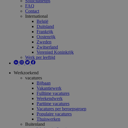
Sollicitatietips
FAQ
Contact
International
België
Duitsland
Frankrijk
Oostenrijk
Zweden
Zwitserland
Verenigd Koninkrijk
Werk per leeftijd
Werkzoekend
vacatures
Bijbaan
Vakantiewerk
Fulltime vacatures
Weekendwerk
Parttime vacatures
Vacatures per beroepsgroep
Populaire vacatures
Thuiswerken
Buitenland