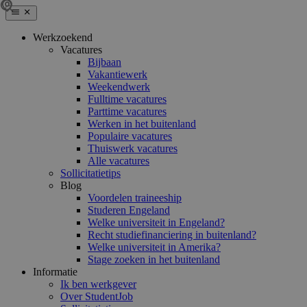
Werkzoekend
Vacatures
Bijbaan
Vakantiewerk
Weekendwerk
Fulltime vacatures
Parttime vacatures
Werken in het buitenland
Populaire vacatures
Thuiswerk vacatures
Alle vacatures
Sollicitatietips
Blog
Voordelen traineeship
Studeren Engeland
Welke universiteit in Engeland?
Recht studiefinanciering in buitenland?
Welke universiteit in Amerika?
Stage zoeken in het buitenland
Informatie
Ik ben werkgever
Over StudentJob