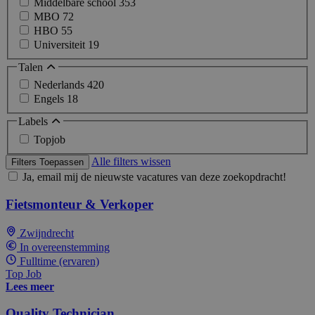
Middelbare school
353
MBO
72
HBO
55
Universiteit
19
Talen
Nederlands
420
Engels
18
Labels
Topjob
Alle filters wissen
Filters Toepassen
Ja, email mij de nieuwste vacatures van deze zoekopdracht!
Fietsmonteur & Verkoper
Zwijndrecht
In overeenstemming
Fulltime (ervaren)
Top Job
Lees meer
Quality Technician