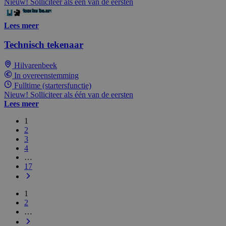
Nieuw! Solliciteer als één van de eersten
Lees meer
Technisch tekenaar
Hilvarenbeek
In overeenstemming
Fulltime (startersfunctie)
Nieuw! Solliciteer als één van de eersten
Lees meer
1
2
3
4
…
17
1
2
…