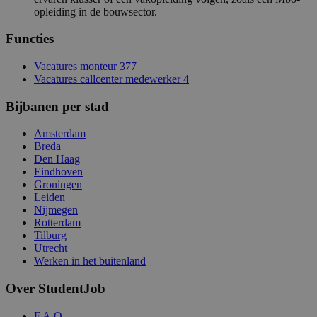
opleiding in de bouwsector.
Functies
Vacatures monteur
377
Vacatures callcenter medewerker
4
Bijbanen per stad
Amsterdam
Breda
Den Haag
Eindhoven
Groningen
Leiden
Nijmegen
Rotterdam
Tilburg
Utrecht
Werken in het buitenland
Over StudentJob
F.A.Q.