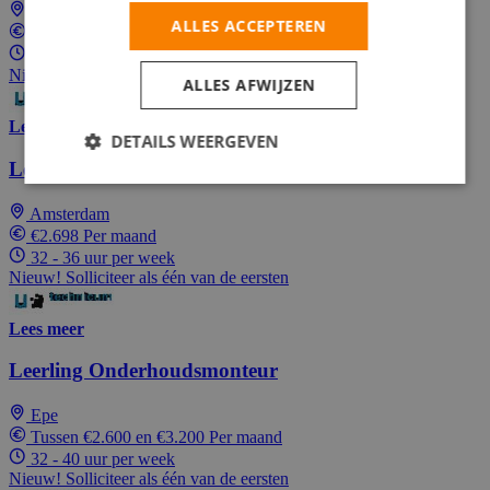
Amsterdam
ALLES ACCEPTEREN
€2.698 Per maand
32 - 36 uur per week
Nieuw! Solliciteer als één van de eersten
ALLES AFWIJZEN
Lees meer
DETAILS WEERGEVEN
Leerling elektromonteur BBL NS Amsterdam
Amsterdam
€2.698 Per maand
32 - 36 uur per week
Nieuw! Solliciteer als één van de eersten
Lees meer
Leerling Onderhoudsmonteur
Epe
Tussen €2.600 en €3.200 Per maand
32 - 40 uur per week
Nieuw! Solliciteer als één van de eersten