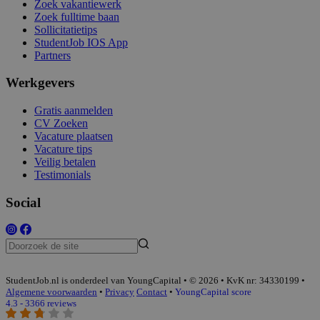
Zoek vakantiewerk
Zoek fulltime baan
Sollicitatietips
StudentJob IOS App
Partners
Werkgevers
Gratis aanmelden
CV Zoeken
Vacature plaatsen
Vacature tips
Veilig betalen
Testimonials
Social
StudentJob.nl is onderdeel van YoungCapital • © 2026 • KvK nr: 34330199 •
Algemene voorwaarden
•
Privacy
Contact
•
YoungCapital score
4.3 - 3366 reviews