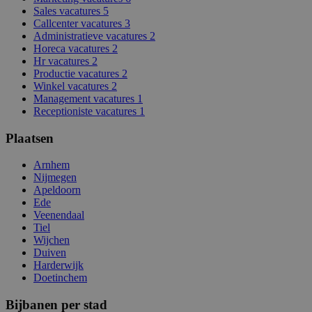
Sales vacatures
5
Callcenter vacatures
3
Administratieve vacatures
2
Horeca vacatures
2
Hr vacatures
2
Productie vacatures
2
Winkel vacatures
2
Management vacatures
1
Receptioniste vacatures
1
Plaatsen
Arnhem
Nijmegen
Apeldoorn
Ede
Veenendaal
Tiel
Wijchen
Duiven
Harderwijk
Doetinchem
Bijbanen per stad