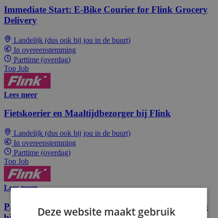
Immediate Start: E-Bike Courier for Flink Grocery
Delivery
Landelijk (dus ook bij jou in de buurt)
In overeenstemming
Parttime (overdag)
Top Job
Lees meer
Fietskoerier en Maaltijdbezorger bij Flink
Landelijk (dus ook bij jou in de buurt)
In overeenstemming
Parttime (overdag)
Top Job
Lees meer
Parttime Fietskoerier voor boodschappenbezorging
Deze website maakt gebruik
bij Flink