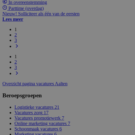
In overeenstemming
Parttime (overdag)
Nieuw! Solliciteer als één van de eersten
Lees meer
1
2
3
1
2
3
Overzicht pagina vacatures Aalten
Beroepsgroepen
Logistieke vacatures
21
Vacatures zorg
17
Vacatures promotiewerk
7
Online marketing vacatures
7
Schoonmaak vacatures
6
Marketing vacatures
6