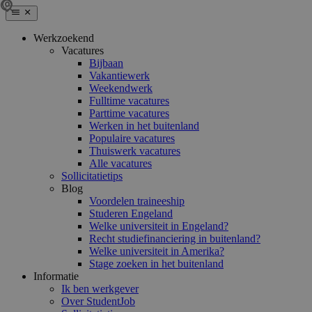
Werkzoekend
Vacatures
Bijbaan
Vakantiewerk
Weekendwerk
Fulltime vacatures
Parttime vacatures
Werken in het buitenland
Populaire vacatures
Thuiswerk vacatures
Alle vacatures
Sollicitatietips
Blog
Voordelen traineeship
Studeren Engeland
Welke universiteit in Engeland?
Recht studiefinanciering in buitenland?
Welke universiteit in Amerika?
Stage zoeken in het buitenland
Informatie
Ik ben werkgever
Over StudentJob