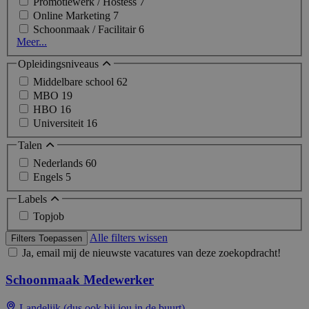
Promotiewerk / Hostess
7
Online Marketing
7
Schoonmaak / Facilitair
6
Meer...
Opleidingsniveaus
Middelbare school
62
MBO
19
HBO
16
Universiteit
16
Talen
Nederlands
60
Engels
5
Labels
Topjob
Alle filters wissen
Filters Toepassen
Ja, email mij de nieuwste vacatures van deze zoekopdracht!
Schoonmaak Medewerker
Landelijk (dus ook bij jou in de buurt)