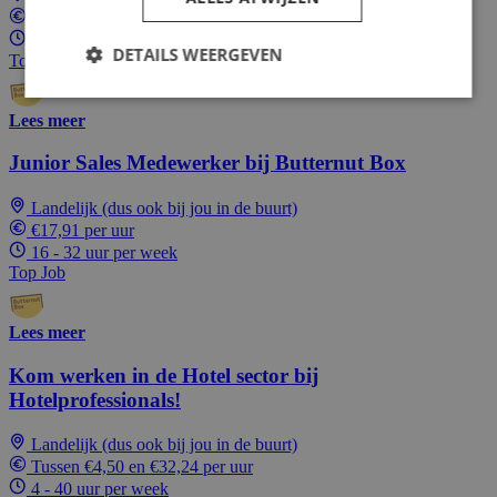
€17,91 per uur
1 - 40 uur per week
DETAILS WEERGEVEN
Top Job
Lees meer
Junior Sales Medewerker bij Butternut Box
Landelijk (dus ook bij jou in de buurt)
€17,91 per uur
16 - 32 uur per week
Top Job
Lees meer
Kom werken in de Hotel sector bij
Hotelprofessionals!
Landelijk (dus ook bij jou in de buurt)
Tussen €4,50 en €32,24 per uur
4 - 40 uur per week