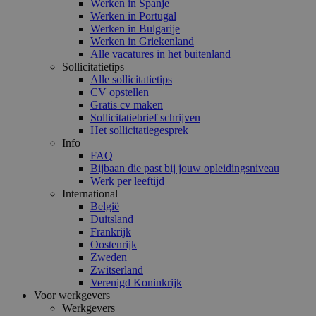
Werken in Spanje
Werken in Portugal
Werken in Bulgarije
Werken in Griekenland
Alle vacatures in het buitenland
Sollicitatietips
Alle sollicitatietips
CV opstellen
Gratis cv maken
Sollicitatiebrief schrijven
Het sollicitatiegesprek
Info
FAQ
Bijbaan die past bij jouw opleidingsniveau
Werk per leeftijd
International
België
Duitsland
Frankrijk
Oostenrijk
Zweden
Zwitserland
Verenigd Koninkrijk
Voor werkgevers
Werkgevers