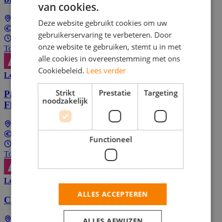
van cookies.
Landelijk (dus ook bij jou in de buurt)
Deze website gebruikt cookies om uw
In overeenstemming
gebruikerservaring te verbeteren. Door
Parttime (overdag)
onze website te gebruiken, stemt u in met
Top Job
alle cookies in overeenstemming met ons
Cookiebeleid.
Lees verder
Lees meer
Strikt
Prestatie
Targeting
Part-Time E-Bike Courier for Grocery Delivery at
noodzakelijk
Flink
Landelijk (dus ook bij jou in de buurt)
In overeenstemming
Functioneel
Parttime (overdag)
Top Job
Lees meer
ALLES ACCEPTEREN
Callcenter medewerker bij Butternut Box
Landelijk (dus ook bij jou in de buurt)
ALLES AFWIJZEN