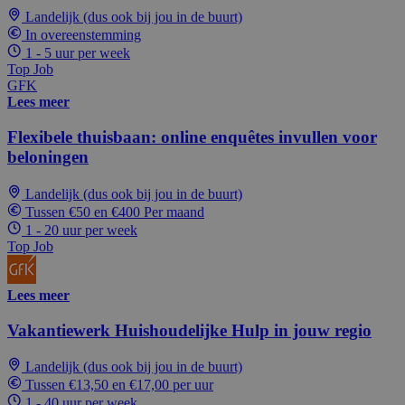
Landelijk (dus ook bij jou in de buurt)
In overeenstemming
1 - 5 uur per week
Top Job
GFK
Lees meer
Flexibele thuisbaan: online enquêtes invullen voor
beloningen
Landelijk (dus ook bij jou in de buurt)
Tussen €50 en €400 Per maand
1 - 20 uur per week
Top Job
Lees meer
Vakantiewerk Huishoudelijke Hulp in jouw regio
Landelijk (dus ook bij jou in de buurt)
Tussen €13,50 en €17,00 per uur
1 - 40 uur per week