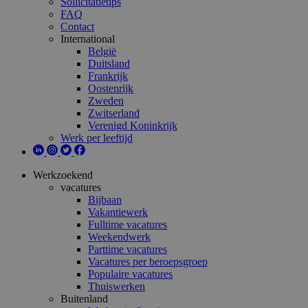
Sollicitatietips
FAQ
Contact
International
België
Duitsland
Frankrijk
Oostenrijk
Zweden
Zwitserland
Verenigd Koninkrijk
Werk per leeftijd
Werkzoekend
vacatures
Bijbaan
Vakantiewerk
Fulltime vacatures
Weekendwerk
Parttime vacatures
Vacatures per beroepsgroep
Populaire vacatures
Thuiswerken
Buitenland