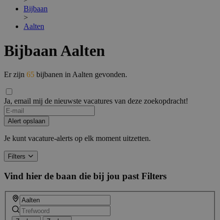
Bijbaan
>
Aalten
Bijbaan Aalten
Er zijn
65
bijbanen in Aalten gevonden.
Ja, email mij de nieuwste vacatures van deze zoekopdracht!
If
you
Alert opslaan
are
a
Je kunt vacature-alerts op elk moment uitzetten.
human,
ignore
Filters
this
field
Vind hier de baan die bij jou past
Filters